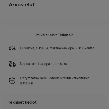
Arvostelut
Miksi tilaisit Telialta?
Ei korkoja, ei kuluja, maksuaikaa jopa 36 kuukautta
Nopea toimitus jopa huomiseksi
Liittymäasiakkaille 3 vuoden takuu valikoituihin
laitteisiin
Tekniset tiedot