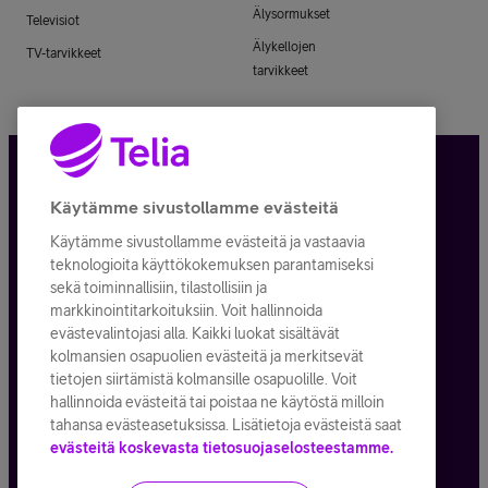
Älysormukset
Televisiot
Älykellojen
TV-tarvikkeet
tarvikkeet
Tietosuoja ja -turva
Käytämme sivustollamme evästeitä
Käytämme sivustollamme evästeitä ja vastaavia
Tilauksen peruuttaminen
teknologioita käyttökokemuksen parantamiseksi
sekä toiminnallisiin, tilastollisiin ja
Käyttöehdot
markkinointitarkoituksiin. Voit hallinnoida
evästevalintojasi alla. Kaikki luokat sisältävät
Evästeiden käyttö
kolmansien osapuolien evästeitä ja merkitsevät
tietojen siirtämistä kolmansille osapuolille. Voit
Toimitusehdot ja palvelukuvaukset
hallinnoida evästeitä tai poistaa ne käytöstä milloin
tahansa evästeasetuksissa. Lisätietoja evästeistä saat
evästeitä koskevasta tietosuojaselosteestamme.