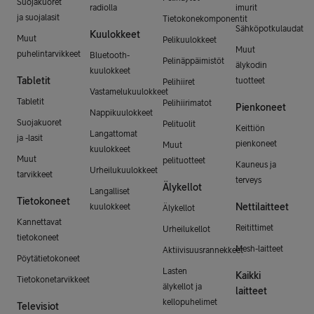
Suojakuoret
radiolla
imurit
ja suojalasit
Tietokonekomponentit
Sähköpotkulaudat
Kuulokkeet
Muut
Pelikuulokkeet
Muut
puhelintarvikkeet
Bluetooth-
Pelinäppäimistöt
älykodin
kuulokkeet
Tabletit
tuotteet
Pelihiiret
Vastamelukuulokkeet
Tabletit
Pelihiirimatot
Pienkoneet
Nappikuulokkeet
Suojakuoret
Pelituolit
Keittiön
Langattomat
ja -lasit
pienkoneet
Muut
kuulokkeet
Muut
pelituotteet
Kauneus ja
Urheilukuulokkeet
tarvikkeet
terveys
Älykellot
Langalliset
Tietokoneet
Nettilaitteet
kuulokkeet
Älykellot
Kannettavat
Reitittimet
Urheilukellot
tietokoneet
Mesh-laitteet
Aktiivisuusrannekkeet
Pöytätietokoneet
Lasten
Kaikki
Tietokonetarvikkeet
älykellot ja
laitteet
kellopuhelimet
Televisiot