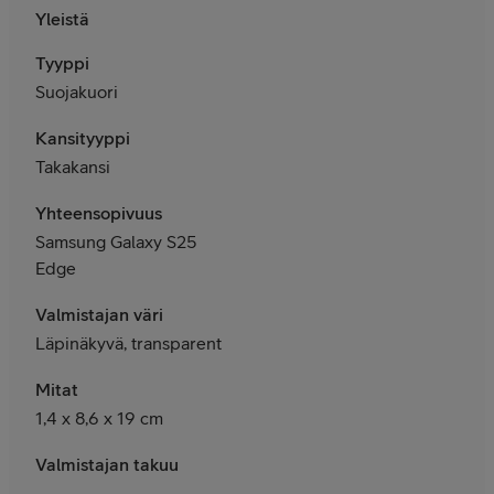
Yleistä
Tyyppi
Suojakuori
Kansityyppi
Takakansi
Yhteensopivuus
Samsung Galaxy S25
Edge
Valmistajan väri
Läpinäkyvä, transparent
Mitat
1,4 x 8,6 x 19 cm
Valmistajan takuu