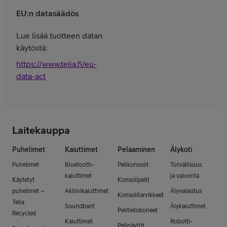
EU:n datasäädös
Lue lisää tuotteen datan
käytöstä:
https://www.telia.fi/eu-
data-act
Laitekauppa
Puhelimet
Kaiuttimet
Pelaaminen
Älykoti
Puhelimet
Bluetooth-
Pelikonsolit
Turvallisuus
kaiuttimet
ja valvonta
Käytetyt
Konsolipelit
puhelimet –
Aktiivikaiuttimet
Älyvalaistus
Konsolitarvikkeet
Telia
Soundbarit
Älykaiuttimet
Pelitietokoneet
Recycled
Kaiuttimet
Robotti-
Pelinäytöt