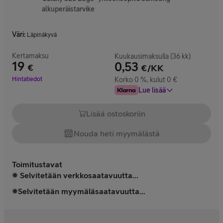
alkuperäistarvike
Väri
:
Läpinäkyvä
Kertamaksu
Kuukausimaksulla (36 kk)
19
0,53
€
€/KK
Hinta 19 €
Hintatiedot
Korko 0 %, kulut 0 €
Lue lisää
Lisää ostoskoriin
Nouda heti myymälästä
Toimitustavat
Selvitetään verkkosaatavuutta...
Selvitetään myymäläsaatavuutta...