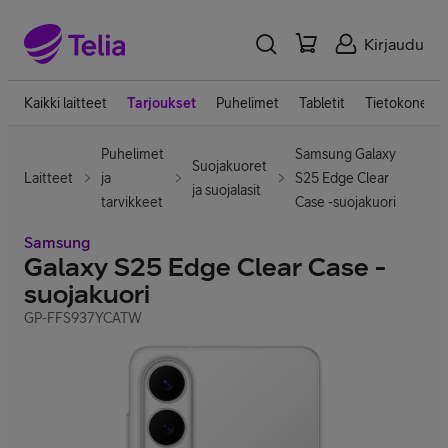
Kirjaudu
Kaikki laitteet
Tarjoukset
Puhelimet
Tabletit
Tietokoneet
Puhelimet
Samsung Galaxy
Suojakuoret
Laitteet
ja
S25 Edge Clear
ja suojalasit
tarvikkeet
Case -suojakuori
Samsung
Galaxy S25 Edge Clear Case -
suojakuori
GP-FFS937YCATW