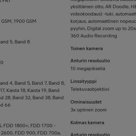
R FR1
yksittäinen otto, AR Doodle, 
videokoodaus) -tuki, automaa
0 GSM, 1900 GSM
korjaus, automaattinen nopeud
pyyhin, Digital zoom up to 20x 
360 Audio Recording
Band 5, Band 8
Toinen kamera
Anturin resoluutio
00
10 megapikseliä
Linssityyppi
Band 4, Band 5, Band 7, Band 8,
Telekuvaobjektiivi
 17, Kaista 18, Kaista 19, Band
nd 28, Band 32, Band 38, Band
Ominaisuudet
nd 66
3x optinen zoom
Kolmas kamera
, FDD 1800+, FDD 1700 -
 2600, FDD 900, FDD 700a,
Anturin resoluutio