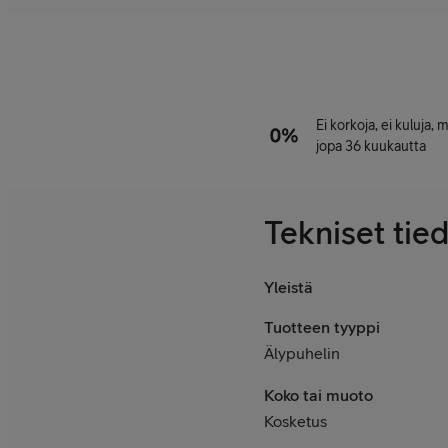
Ei korkoja, ei kuluja,
jopa 36 kuukautta
Tekniset tie
Yleistä
Tuotteen tyyppi
Älypuhelin
Koko tai muoto
Kosketus