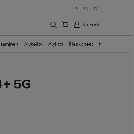
FI
EN
SV
Kirjaudu
laaminen
Älykellot
Älykoti
Pienkoneet
Nettilaitteet
4+ 5G