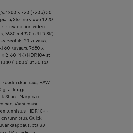
/s, 1280 x 720 (720p) 30
ps:llä, Slo-mo video 1920
per slow motion video
ps, 7680 x 4320 (UHD 8K)
 -videotuki 30 kuvaa/s,
i 60 kuvaa/s, 7680 x
 x 2160 (4K) HDR10+ at
 1080 (1080p) at 30 fps
R-koodin skannaus, RAW-
igital Image
uick Share, Näkymän
uminen, Vianilmaisu,
en tunnistus, HDR10+ -
alon tunnistus, Quick
uvankaappaus, ota 33
sasi 8K:n videota,