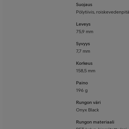
Suojaus
Pölytiivis, roiskevedenpi
Leveys
75,9 mm
Syvyys
7,7 mm
Korkeus
158,5 mm
Paino
196 g
Rungon väri
Onyx Black
Rungon materiaali