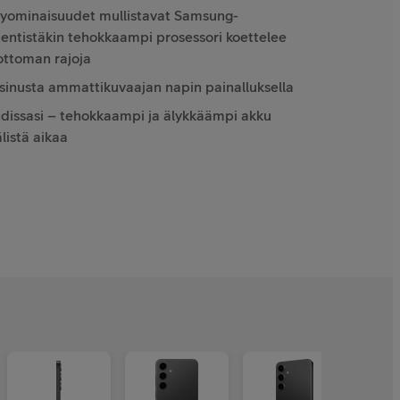
yominaisuudet mullistavat Samsung-
 entistäkin tehokkaampi prosessori koettelee
ottoman rajoja
inusta ammattikuvaajan napin painalluksella
hdissasi – tehokkaampi ja älykkäämpi akku
listä aikaa