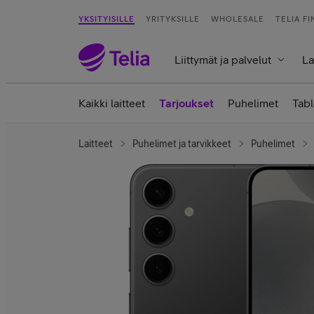
YKSITYISILLE
YRITYKSILLE
WHOLESALE
TELIA F
Liittymät ja palvelut
La
Kaikki laitteet
Tarjoukset
Puhelimet
Tabl
Laitteet
Puhelimet ja tarvikkeet
Puhelimet