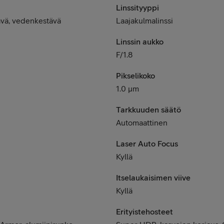
Linssityyppi
tävä, vedenkestävä
Laajakulmalinssi
Linssin aukko
F/1.8
Pikselikoko
1.0 μm
Tarkkuuden säätö
Automaattinen
Laser Auto Focus
Kyllä
Itselaukaisimen viive
Kyllä
Erityistehosteet