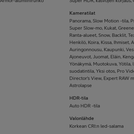
i, Armor-alumiinirunko
Super HDR, kasvojen korjaus, G
Kameratilat
Panorama, Slow Motion -tila, 
Super Slow-mo, Kukat, Greenery
Ranta-alueet, Snow, Backlit, Te
Henkilö, Koira, Kissa, Ihmiset, 
Auringonnousu, Kaupunki, Ves
Ajoneuvot, Juomat, Eläin, Kengät
Yönäkymä, Muotokuva, Yötila, l
suodatintila, Yksi otos, Pro V
Director's View, Expert RAW m
Astrolapse
HDR-tila
Auto HDR -tila
Valonlähde
Korkean CRI:n led-salama