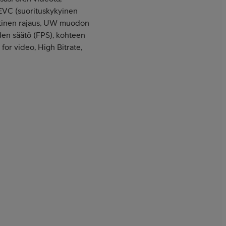
HEVC (suorituskykyinen
ttinen rajaus, UW muodon
en säätö (FPS), kohteen
for video, High Bitrate,