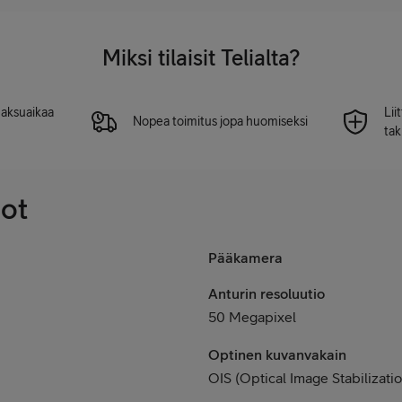
Miksi tilaisit Telialta?
 maksuaikaa
Lii
Nopea toimitus jopa huomiseksi
tak
dot
Pääkamera
Anturin resoluutio
50 Megapixel
Optinen kuvanvakain
OIS (Optical Image Stabilizati