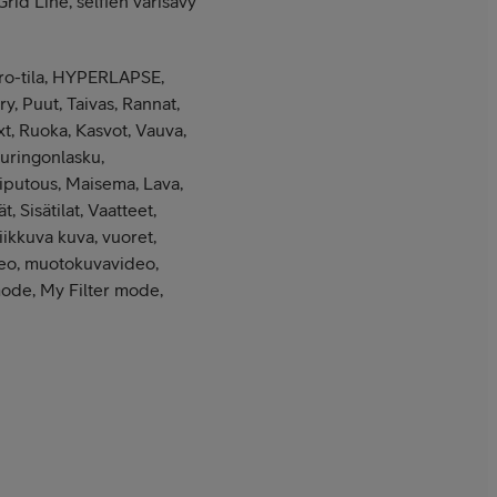
rid Line, selfien värisävy
Pro-tila, HYPERLAPSE,
, Puut, Taivas, Rannat,
xt, Ruoka, Kasvot, Vauva,
Auringonlasku,
iputous, Maisema, Lava,
, Sisätilat, Vaatteet,
iikkuva kuva, vuoret,
ideo, muotokuvavideo,
ode, My Filter mode,