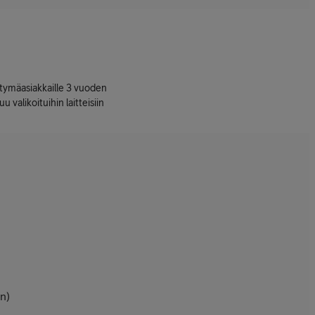
ttymäasiakkaille 3 vuoden
uu valikoituihin laitteisiin
on)