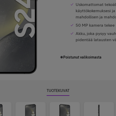
Uskomattomat tekoäl
käyttökokemuksesi ja
mahdollisen ja mahd
50 MP kamera tekee s
Akku, joka pysyy vau
pidentää latausten vä
Poistunut valikoimasta
TUOTEKUVAT