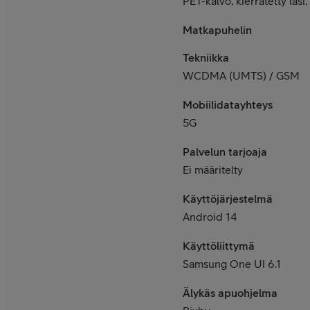
PET-kalvo, kierrätetty las
Matkapuhelin
Tekniikka
WCDMA (UMTS) / GSM
Mobiilidatayhteys
5G
Palvelun tarjoaja
Ei määritelty
Käyttöjärjestelmä
Android 14
Käyttöliittymä
Samsung One UI 6.1
Älykäs apuohjelma