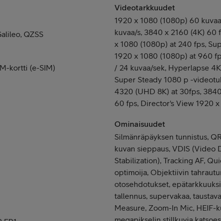
Videotarkkuudet
1920 x 1080 (1080p) 60 kuvaa
kuvaa/s, 3840 x 2160 (4K) 60 f
alileo, QZSS
x 1080 (1080p) at 240 fps, Su
1920 x 1080 (1080p) at 960 f
M-kortti (e-SIM)
/ 24 kuvaa/sek, Hyperlapse 4K
Super Steady 1080 p -videotuk
4320 (UHD 8K) at 30fps, 3840
60 fps, Director's View 1920 x
Ominaisuudet
Silmänräpäyksen tunnistus, Q
kuvan sieppaus, VDIS (Video D
Stabilization), Tracking AF, Q
optimoija, Objektiivin tahraut
otosehdotukset, epätarkkuuksi
tallennus, supervakaa, taustav
Measure, Zoom-In Mic, HEIF-k
megapikselin stillkuvia katsoes