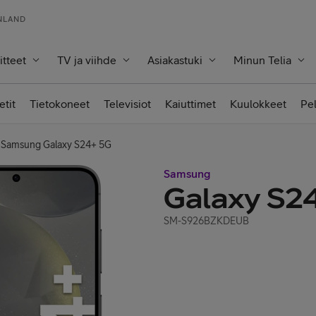
INLAND
itteet
TV ja viihde
Asiakastuki
Minun Telia
etit
Tietokoneet
Televisiot
Kaiuttimet
Kuulokkeet
Pe
Samsung Galaxy S24+ 5G
Samsung
Galaxy S2
SM-S926BZKDEUB