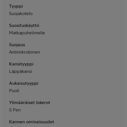
Tyyppi
Suojakotelo
Suosituskäyttö
Matkapuhelimelle
Suojaus
Antimikrobinen
Kansityyppi
Läppäkansi
Aukaisutyyppi
Puoli
Ylimääräiset lokerot
S Pen
Kannen ominaisuudet