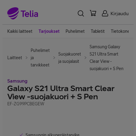
Kirjaudu
Kaikki laitteet
Tarjoukset
Puhelimet
Tabletit
Tietokoneet
Samsung Galaxy
Puhelimet
Suojakuoret
S21 Ultra Smart
Laitteet
ja
ja suojalasit
Clear View -
tarvikkeet
suojakuori + S Pen
Samsung
Galaxy S21 Ultra Smart Clear
View -suojakuori + S Pen
EF-ZG99PCBEGEW
Samsungin alkuperäistarvike