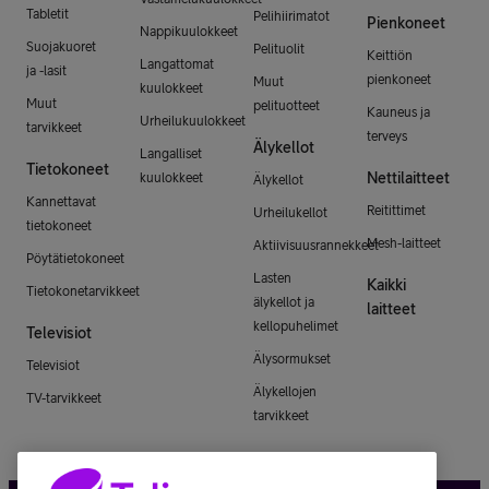
Tabletit
Pelihiirimatot
Pienkoneet
Nappikuulokkeet
Suojakuoret
Pelituolit
Keittiön
Langattomat
ja -lasit
pienkoneet
Muut
kuulokkeet
Muut
pelituotteet
Kauneus ja
Urheilukuulokkeet
tarvikkeet
terveys
Älykellot
Langalliset
Tietokoneet
Nettilaitteet
kuulokkeet
Älykellot
Kannettavat
Reitittimet
Urheilukellot
tietokoneet
Mesh-laitteet
Aktiivisuusrannekkeet
Pöytätietokoneet
Lasten
Kaikki
Tietokonetarvikkeet
älykellot ja
laitteet
kellopuhelimet
Televisiot
Älysormukset
Televisiot
Älykellojen
TV-tarvikkeet
tarvikkeet