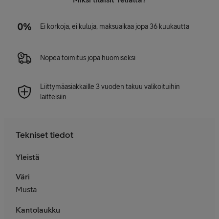
Ei korkoja, ei kuluja, maksuaikaa jopa 36 kuukautta
Nopea toimitus jopa huomiseksi
Liittymäasiakkaille 3 vuoden takuu valikoituihin
laitteisiin
Tekniset tiedot
Yleistä
Väri
Musta
Kantolaukku