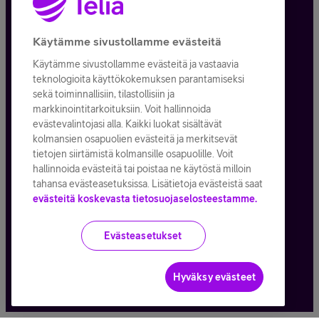
Tietosuoja ja -turva
Käytämme sivustollamme evästeitä
Käytämme sivustollamme evästeitä ja vastaavia
Tilauksen peruuttaminen
teknologioita käyttökokemuksen parantamiseksi
sekä toiminnallisiin, tilastollisiin ja
Käyttöehdot
markkinointitarkoituksiin. Voit hallinnoida
evästevalintojasi alla. Kaikki luokat sisältävät
Evästeiden käyttö
kolmansien osapuolien evästeitä ja merkitsevät
tietojen siirtämistä kolmansille osapuolille. Voit
Toimitusehdot ja palvelukuvaukset
hallinnoida evästeitä tai poistaa ne käytöstä milloin
tahansa evästeasetuksissa. Lisätietoja evästeistä saat
evästeitä koskevasta tietosuojaselosteestamme.
Kaikki hinnat ALV
25,5
%
Evästeasetukset
© Telia Company
2026
Hyväksy evästeet