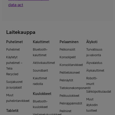
data-act
Laitekauppa
Puhelimet
Kaiuttimet
Pelaaminen
Älykoti
Puhelimet
Bluetooth-
Pelikonsolit
Turvallisuus
kaiuttimet
ja valvonta
Käytetyt
Konsolipelit
puhelimet –
Aktiivikaiuttimet
Älyvalaistus
Konsolitarvikkeet
Telia
Soundbarit
Älykaiuttimet
Pelitietokoneet
Recycled
Kaiuttimet
Robotti-
Pelinäytöt
Suojakuoret
radiolla
imurit
ja suojalasit
Tietokonekomponentit
Sähköpotkulaudat
Kuulokkeet
Muut
Pelikuulokkeet
Muut
puhelintarvikkeet
Bluetooth-
Pelinäppäimistöt
älykodin
kuulokkeet
Tabletit
tuotteet
Pelihiiret
Vastamelukuulokkeet