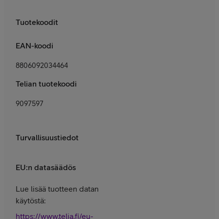
Tuotekoodit
EAN-koodi
8806092034464
Telian tuotekoodi
9097597
Turvallisuustiedot
EU:n datasäädös
Lue lisää tuotteen datan
käytöstä:
https://www.telia.fi/eu-