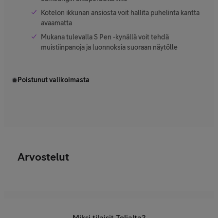
Kotelon ikkunan ansiosta voit hallita puhelinta kantta
avaamatta
Mukana tulevalla S Pen -kynällä voit tehdä
muistiinpanoja ja luonnoksia suoraan näytölle
Poistunut valikoimasta
Arvostelut
Miksi tilaisit Telialta?