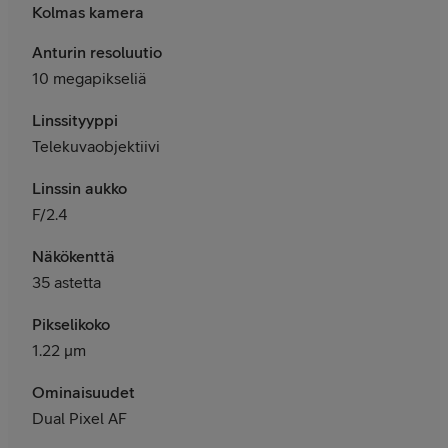
Kolmas kamera
Anturin resoluutio
10 megapikseliä
Linssityyppi
Telekuvaobjektiivi
Linssin aukko
F/2.4
Näkökenttä
35 astetta
Pikselikoko
1.22 μm
Ominaisuudet
Dual Pixel AF