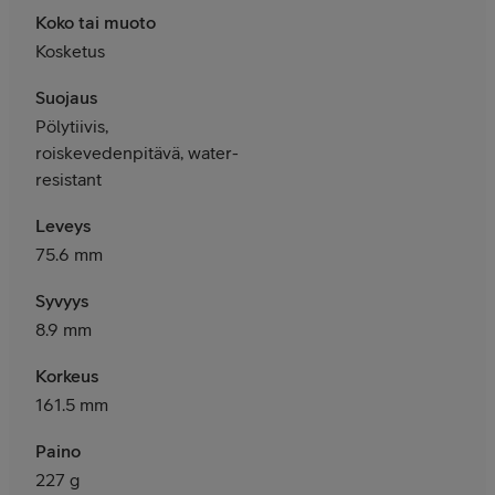
Koko tai muoto
Kosketus
Suojaus
Pölytiivis,
roiskevedenpitävä, water-
resistant
Leveys
75.6 mm
Syvyys
8.9 mm
Korkeus
161.5 mm
Paino
227 g