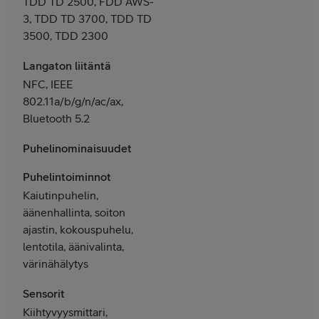
TDD TD 2500, FDD AWS-
3, TDD TD 3700, TDD TD
3500, TDD 2300
Langaton liitäntä
NFC, IEEE
802.11a/b/g/n/ac/ax,
Bluetooth 5.2
Puhelinominaisuudet
Puhelintoiminnot
Kaiutinpuhelin,
äänenhallinta, soiton
ajastin, kokouspuhelu,
lentotila, äänivalinta,
värinähälytys
Sensorit
Kiihtyvyysmittari,