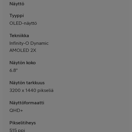
Näyttö
Tyyppi
OLED-näyttö
Tekniikka
Infinity-O Dynamic
AMOLED 2X
Näytön koko
6.8"
Näytön tarkkuus
3200 x 1440 pikseliä
Näyttöformaatti
QHD+
Pikselitiheys
515 ppi