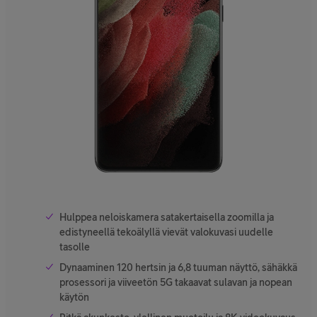
Hulppea neloiskamera satakertaisella zoomilla ja
edistyneellä tekoälyllä vievät valokuvasi uudelle
tasolle
Dynaaminen 120 hertsin ja 6,8 tuuman näyttö, sähäkkä
prosessori ja viiveetön 5G takaavat sulavan ja nopean
käytön