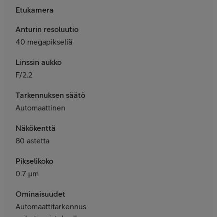
Etukamera
Anturin resoluutio
40 megapikseliä
Linssin aukko
F/2.2
Tarkennuksen säätö
Automaattinen
Näkökenttä
80 astetta
Pikselikoko
0.7 μm
Ominaisuudet
Automaattitarkennus