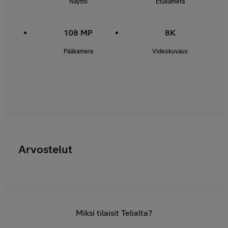
Näyttö
Etukamera
108 MP
8K
Pääkamera
Videokuvaus
Arvostelut
Miksi tilaisit Telialta?