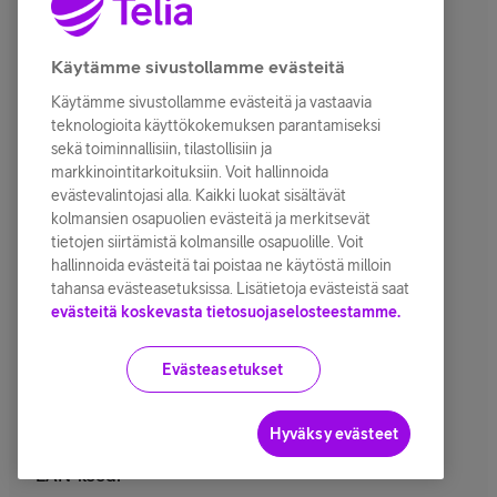
USB-C to USB-C -kaapeli
Valmistajan takuu
Käytämme sivustollamme evästeitä
Takuu
Käytämme sivustollamme evästeitä ja vastaavia
24 kk
teknologioita käyttökokemuksen parantamiseksi
sekä toiminnallisiin, tilastollisiin ja
Asiakastuki
markkinointitarkoituksiin. Voit hallinnoida
evästevalintojasi alla. Kaikki luokat sisältävät
https://www.samsung.com/fi/support/
kolmansien osapuolien evästeitä ja merkitsevät
tietojen siirtämistä kolmansille osapuolille. Voit
Ympäristötiedot
hallinnoida evästeitä tai poistaa ne käytöstä milloin
tahansa evästeasetuksissa. Lisätietoja evästeistä saat
Vedenkestävyyden
evästeitä koskevasta tietosuojaselosteestamme.
maksimisyvyys
1.5 m
Evästeasetukset
Tuotekoodit
Hyväksy evästeet
EAN-koodi