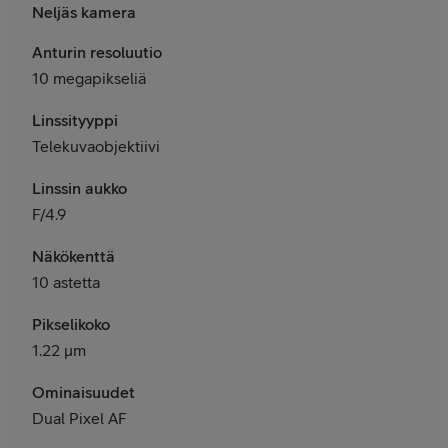
Neljäs kamera
Anturin resoluutio
10 megapikseliä
Linssityyppi
Telekuvaobjektiivi
Linssin aukko
F/4.9
Näkökenttä
10 astetta
Pikselikoko
1.22 μm
Ominaisuudet
Dual Pixel AF