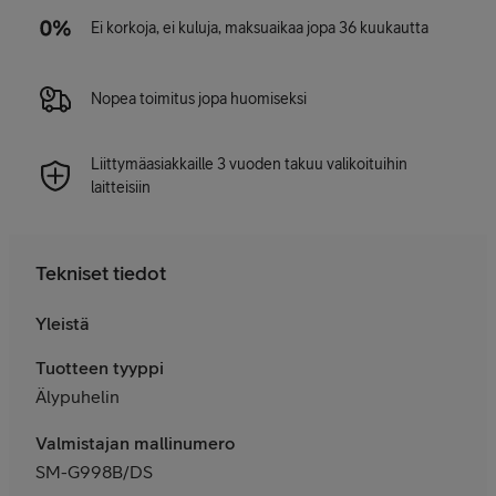
Ei korkoja, ei kuluja, maksuaikaa jopa 36 kuukautta
Nopea toimitus jopa huomiseksi
Liittymäasiakkaille 3 vuoden takuu valikoituihin
laitteisiin
Tekniset tiedot
Yleistä
Tuotteen tyyppi
Älypuhelin
Valmistajan mallinumero
SM-G998B/DS