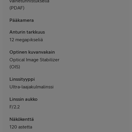
vaihetunnistuksella
(PDAF)
Pääkamera
Anturin tarkkuus
12 megapikseliä
Optinen kuvanvakain
Optical Image Stabilizer
(OIS)
Linssityyppi
Ultra-laajakulmalinssi
Linssin aukko
F/2.2
Näkökenttä
120 astetta