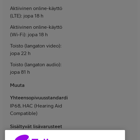
Aktiivinen online-käyttö
(LTE): jopa 18 h
Aktiivinen online-käyttö
(Wi-Fi): jopa 18 h
Toisto (langaton video):
jopa 22 h
Toisto (langaton audio):
jopa 81 h
Muuta
Yhteensopivuusstandardit
IP68, HAC (Hearing Aid
Compatible)
Sisältyvät lisävarusteet
SIM-kortin poistotyökalu,