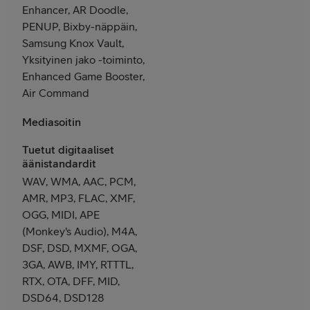
Enhancer, AR Doodle,
PENUP, Bixby-näppäin,
Samsung Knox Vault,
Yksityinen jako -toiminto,
Enhanced Game Booster,
Air Command
Mediasoitin
Tuetut digitaaliset
äänistandardit
WAV, WMA, AAC, PCM,
AMR, MP3, FLAC, XMF,
OGG, MIDI, APE
(Monkey's Audio), M4A,
DSF, DSD, MXMF, OGA,
3GA, AWB, IMY, RTTTL,
RTX, OTA, DFF, MID,
DSD64, DSD128