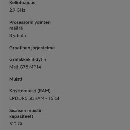
Kellotaajuus
2.9 GHz
Prosessorin ydinten
määrä
8 ydintä
Graafinen järjestelmä
Grafiikkakiihdytin
Mali-G78 MP14
Muisti
Käyttömuisti (RAM)
LPDDR5 SDRAM - 16 Gt
Sisäisen muistin
kapasiteetti
512 Gt