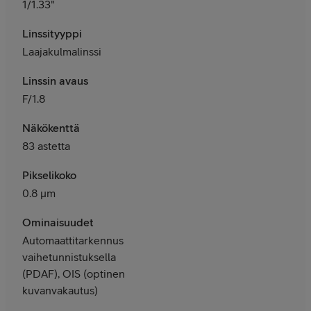
1/1.33"
Linssityyppi
Laajakulmalinssi
Linssin avaus
F/1.8
Näkökenttä
83 astetta
Pikselikoko
0.8 μm
Ominaisuudet
Automaattitarkennus
vaihetunnistuksella
(PDAF), OIS (optinen
kuvanvakautus)