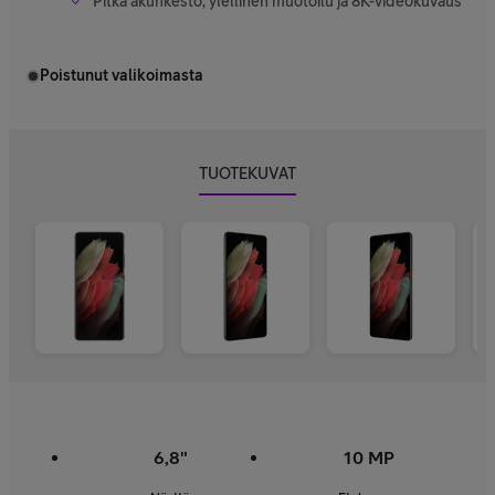
Pitkä akunkesto, ylellinen muotoilu ja 8K-videokuvaus
Poistunut valikoimasta
TUOTEKUVAT
6,8"
10 MP