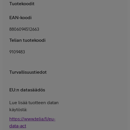
Tuotekoodit
EAN-koodi
8806094512663
Telian tuotekoodi
9109483
Turvallisuustiedot
EU:n datasäädös
Lue lisää tuotteen datan
käytöstä:
https://www.telia.fi/eu-
data-act