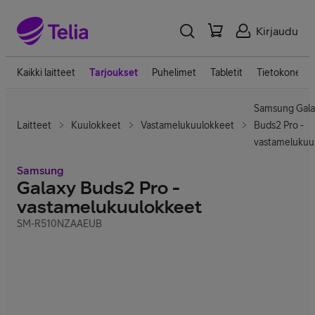
Kirjaudu
Kaikki laitteet
Tarjoukset
Puhelimet
Tabletit
Tietokoneet
Samsung Gala
Laitteet
Kuulokkeet
Vastamelukuulokkeet
Buds2 Pro -
vastamelukuu
Samsung
Galaxy Buds2 Pro -
vastamelukuulokkeet
SM-R510NZAAEUB