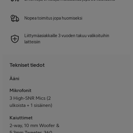
Nopea toimitus jopa huomiseksi
Liittymäasiakkaille 3 vuoden takuu valikoituihin
laitteisiin
Tekniset tiedot
Ääni
Mikrofonit
3 High-SNR Mics (2
ulkoista + 1 sisäinen)
Kaiuttimet
2-way, 10 mm Woofer &
5.3mm Tweeter, 360