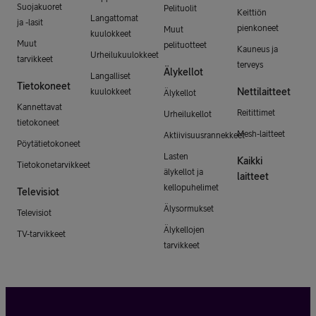
Suojakuoret
Pelituolit
Keittiön
Langattomat
ja -lasit
pienkoneet
Muut
kuulokkeet
Muut
pelituotteet
Kauneus ja
Urheilukuulokkeet
tarvikkeet
terveys
Älykellot
Langalliset
Tietokoneet
Nettilaitteet
kuulokkeet
Älykellot
Kannettavat
Reitittimet
Urheilukellot
tietokoneet
Mesh-laitteet
Aktiivisuusrannekkeet
Pöytätietokoneet
Lasten
Kaikki
Tietokonetarvikkeet
älykellot ja
laitteet
kellopuhelimet
Televisiot
Älysormukset
Televisiot
Älykellojen
TV-tarvikkeet
tarvikkeet