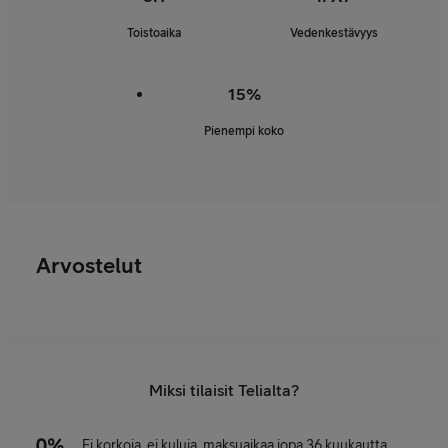
Toistoaika
Vedenkestävyys
15%
Pienempi koko
Arvostelut
Miksi tilaisit Telialta?
Ei korkoja, ei kuluja, maksuaikaa jopa 36 kuukautta