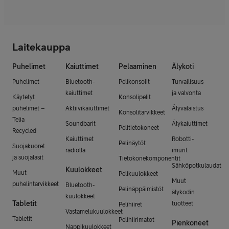
Laitekauppa
Puhelimet
Kaiuttimet
Pelaaminen
Älykoti
Puhelimet
Bluetooth-
Pelikonsolit
Turvallisuus
kaiuttimet
ja valvonta
Käytetyt
Konsolipelit
puhelimet –
Aktiivikaiuttimet
Älyvalaistus
Konsolitarvikkeet
Telia
Soundbarit
Älykaiuttimet
Pelitietokoneet
Recycled
Kaiuttimet
Robotti-
Pelinäytöt
Suojakuoret
radiolla
imurit
ja suojalasit
Tietokonekomponentit
Sähköpotkulaudat
Kuulokkeet
Muut
Pelikuulokkeet
Muut
puhelintarvikkeet
Bluetooth-
Pelinäppäimistöt
älykodin
kuulokkeet
Tabletit
tuotteet
Pelihiiret
Vastamelukuulokkeet
Tabletit
Pelihiirimatot
Pienkoneet
Nappikuulokkeet