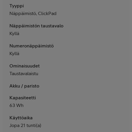
Tyyppi
Näppäimistö, ClickPad
Näppäimistön taustavalo
Kyllä
Numeronäppäimistö
Kyllä
Ominaisuudet
Taustavalaistu
Akku / paristo
Kapasiteetti
63 Wh
Käyttöaika
Jopa 21 tunti(a)