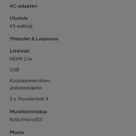
AC-adapteri
Ulostulo
65 watti(a)
Yhteydet & Laajennus
Liitännät
HDMI 2.1a
USB
Kuuloke/mikrofoni-
yhdistelmäliitin
2 x Thunderbolt 4
Muistikortinlukija
Kyllä (microSD)
Muuta