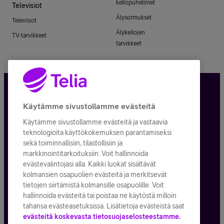
kellopuhelimet
Televisiot
Älysormukset
Televisiot
Älykellojen
TV-tarvikkeet
tarvikkeet
Tietosuoja ja -turva
Käytämme sivustollamme evästeitä
Käytämme sivustollamme evästeitä ja vastaavia
Tilauksen peruuttaminen
teknologioita käyttökokemuksen parantamiseksi
sekä toiminnallisiin, tilastollisiin ja
Käyttöehdot
markkinointitarkoituksiin. Voit hallinnoida
evästevalintojasi alla. Kaikki luokat sisältävät
Evästeiden käyttö
kolmansien osapuolien evästeitä ja merkitsevät
tietojen siirtämistä kolmansille osapuolille. Voit
Toimitusehdot ja palvelukuvaukset
hallinnoida evästeitä tai poistaa ne käytöstä milloin
tahansa evästeasetuksissa. Lisätietoja evästeistä saat
evästeitä koskevasta tietosuojaselosteestamme.