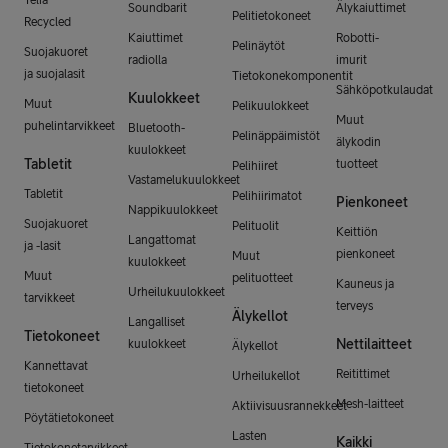
Soundbarit
Älykaiuttimet
Pelitietokoneet
Recycled
Kaiuttimet
Robotti-
Pelinäytöt
Suojakuoret
radiolla
imurit
ja suojalasit
Tietokonekomponentit
Sähköpotkulaudat
Kuulokkeet
Muut
Pelikuulokkeet
Muut
puhelintarvikkeet
Bluetooth-
Pelinäppäimistöt
älykodin
kuulokkeet
Tabletit
tuotteet
Pelihiiret
Vastamelukuulokkeet
Tabletit
Pelihiirimatot
Pienkoneet
Nappikuulokkeet
Suojakuoret
Pelituolit
Keittiön
Langattomat
ja -lasit
pienkoneet
Muut
kuulokkeet
Muut
pelituotteet
Kauneus ja
Urheilukuulokkeet
tarvikkeet
terveys
Älykellot
Langalliset
Tietokoneet
Nettilaitteet
kuulokkeet
Älykellot
Kannettavat
Reitittimet
Urheilukellot
tietokoneet
Mesh-laitteet
Aktiivisuusrannekkeet
Pöytätietokoneet
Lasten
Kaikki
Tietokonetarvikkeet