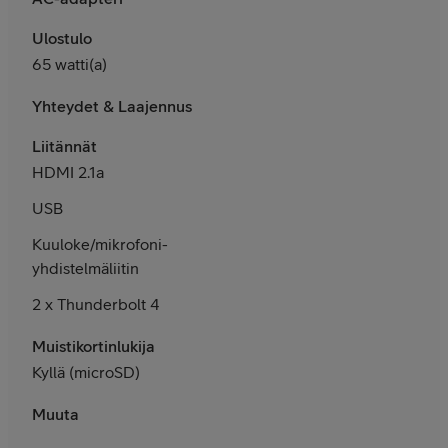
Ulostulo
65 watti(a)
Yhteydet & Laajennus
Liitännät
HDMI 2.1a
USB
Kuuloke/mikrofoni-
yhdistelmäliitin
2 x Thunderbolt 4
Muistikortinlukija
Kyllä (microSD)
Muuta