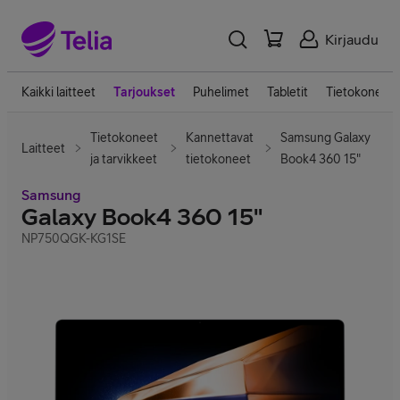
Kirjaudu
Kaikki laitteet
Tarjoukset
Puhelimet
Tabletit
Tietokoneet
Tietokoneet
Kannettavat
Samsung Galaxy
Laitteet
ja tarvikkeet
tietokoneet
Book4 360 15"
Samsung
Galaxy Book4 360 15"
NP750QGK-KG1SE