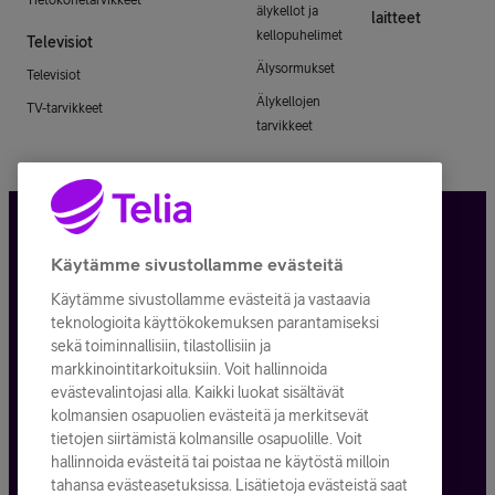
älykellot ja
laitteet
kellopuhelimet
Televisiot
Älysormukset
Televisiot
Älykellojen
TV-tarvikkeet
tarvikkeet
Tietosuoja ja -turva
Käytämme sivustollamme evästeitä
Käytämme sivustollamme evästeitä ja vastaavia
Tilauksen peruuttaminen
teknologioita käyttökokemuksen parantamiseksi
sekä toiminnallisiin, tilastollisiin ja
Käyttöehdot
markkinointitarkoituksiin. Voit hallinnoida
evästevalintojasi alla. Kaikki luokat sisältävät
Evästeiden käyttö
kolmansien osapuolien evästeitä ja merkitsevät
tietojen siirtämistä kolmansille osapuolille. Voit
Toimitusehdot ja palvelukuvaukset
hallinnoida evästeitä tai poistaa ne käytöstä milloin
tahansa evästeasetuksissa. Lisätietoja evästeistä saat