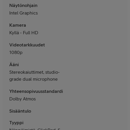
Näytönohjain
Intel Graphics
Kamera
Kyllä - Full HD
Videotarkkuudet
1080p
Ääni
Stereokaiuttimet, studio-
grade dual microphone
Yhteensopivuusstandardit
Dolby Atmos
Sisääntulo
Tyyppi
Näppäimistö, ClickPad, S