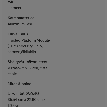
Väri
Harmaa
Kotelomateriaali
Aluminum, lasi
Turvallisuus
Trusted Platform Module
(TPM) Security Chip,
sormenjälkilukija
Sisältyvät lisävarusteet
Virtasovitin, S Pen, data
cable
Mitat & paino
Ulkomitat (PxSxK)
35,54 cm x 22,80 cm x
1,37 cm