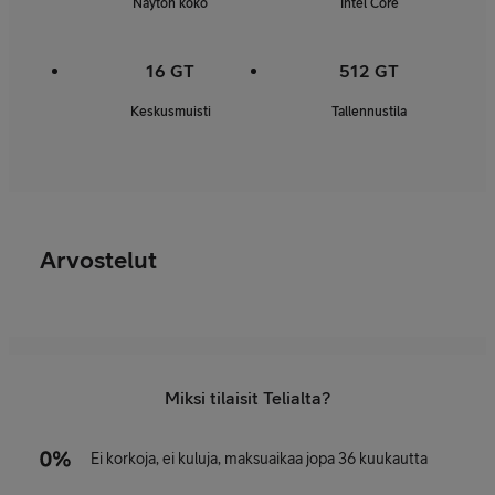
Näytön koko
Intel Core
16 GT
512 GT
Keskusmuisti
Tallennustila
Arvostelut
Miksi tilaisit Telialta?
Ei korkoja, ei kuluja, maksuaikaa jopa 36 kuukautta