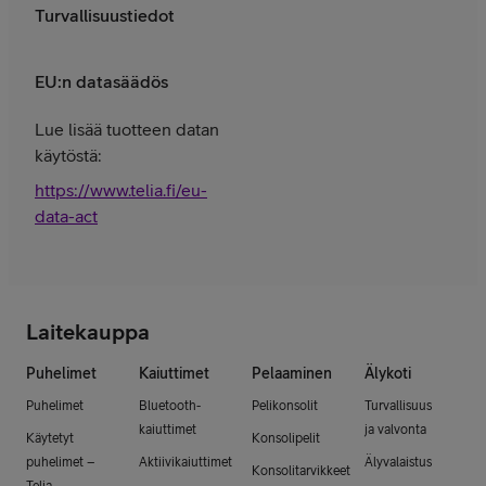
Turvallisuustiedot
EU:n datasäädös
Lue lisää tuotteen datan
käytöstä:
https://www.telia.fi/eu-
data-act
Laitekauppa
Puhelimet
Kaiuttimet
Pelaaminen
Älykoti
Puhelimet
Bluetooth-
Pelikonsolit
Turvallisuus
kaiuttimet
ja valvonta
Käytetyt
Konsolipelit
puhelimet –
Aktiivikaiuttimet
Älyvalaistus
Konsolitarvikkeet
Telia