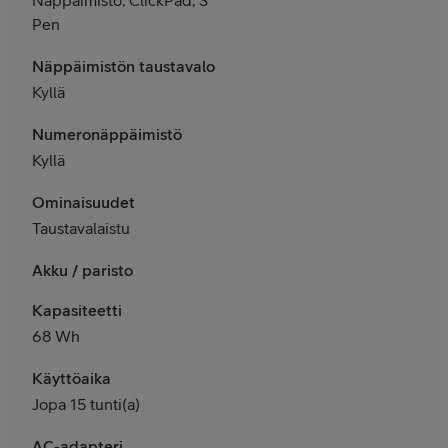
Pen
Näppäimistön taustavalo
Kyllä
Numeronäppäimistö
Kyllä
Ominaisuudet
Taustavalaistu
Akku / paristo
Kapasiteetti
68 Wh
Käyttöaika
Jopa 15 tunti(a)
AC-adapteri