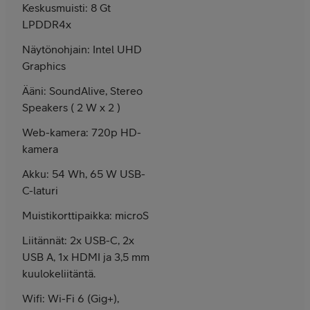
Keskusmuisti: 8 Gt
LPDDR4x
Näytönohjain: Intel UHD
Graphics
Ääni: SoundAlive, Stereo
Speakers ( 2 W x 2 )
Web-kamera: 720p HD-
kamera
Akku: 54 Wh, 65 W USB-
C-laturi
Muistikorttipaikka: microSD
Liitännät: 2x USB-C, 2x
USB A, 1x HDMI ja 3,5 mm
kuulokeliitäntä.
Wifi: Wi-Fi 6 (Gig+),