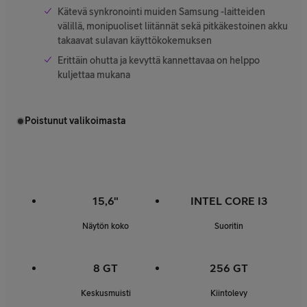
Kätevä synkronointi muiden Samsung -laitteiden
välillä, monipuoliset liitännät sekä pitkäkestoinen akku
takaavat sulavan käyttökokemuksen
Erittäin ohutta ja kevyttä kannettavaa on helppo
kuljettaa mukana
Poistunut valikoimasta
15,6"
INTEL CORE I3
Näytön koko
Suoritin
8 GT
256 GT
Keskusmuisti
Kiintolevy