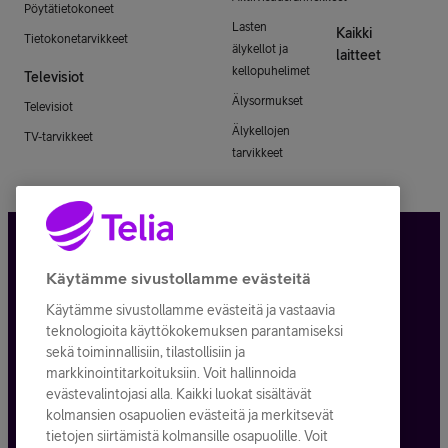
Pöytätietokoneet
Lasten
Kaikki
Tietokonetarvikkeet
älykellot ja
laitteet
kellopuhelimet
Televisiot
Älysormukset
Televisiot
Älykellojen
TV-tarvikkeet
tarvikkeet
Tietosuoja ja -turva
Käytämme sivustollamme evästeitä
Käytämme sivustollamme evästeitä ja vastaavia
Tilauksen peruuttaminen
teknologioita käyttökokemuksen parantamiseksi
sekä toiminnallisiin, tilastollisiin ja
Käyttöehdot
markkinointitarkoituksiin. Voit hallinnoida
evästevalintojasi alla. Kaikki luokat sisältävät
Evästeiden käyttö
kolmansien osapuolien evästeitä ja merkitsevät
tietojen siirtämistä kolmansille osapuolille. Voit
Toimitusehdot ja palvelukuvaukset