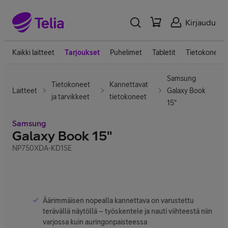
Kirjaudu
Kaikki laitteet
Tarjoukset
Puhelimet
Tabletit
Tietokoneet
Samsung
Tietokoneet
Kannettavat
Laitteet
Galaxy Book
ja tarvikkeet
tietokoneet
15"
Samsung
Galaxy Book 15"
NP750XDA-KD1SE
Äärimmäisen nopealla kannettava on varustettu
terävällä näytöllä – työskentele ja nauti viihteestä niin
varjossa kuin auringonpaisteessa