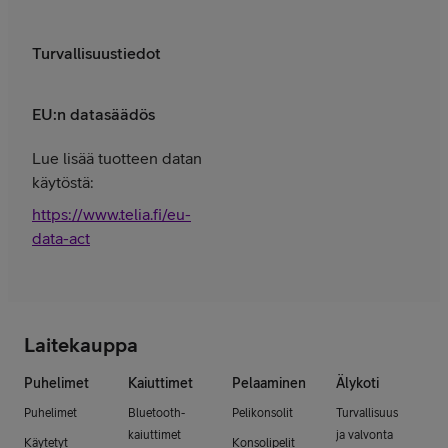
Turvallisuustiedot
EU:n datasäädös
Lue lisää tuotteen datan
käytöstä:
https://www.telia.fi/eu-
data-act
Laitekauppa
Puhelimet
Kaiuttimet
Pelaaminen
Älykoti
Puhelimet
Bluetooth-
Pelikonsolit
Turvallisuus
kaiuttimet
ja valvonta
Käytetyt
Konsolipelit