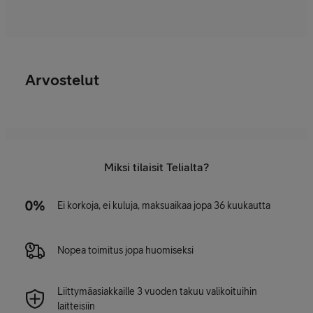
Arvostelut
Miksi tilaisit Telialta?
Ei korkoja, ei kuluja, maksuaikaa jopa 36 kuukautta
Nopea toimitus jopa huomiseksi
Liittymäasiakkaille 3 vuoden takuu valikoituihin
laitteisiin