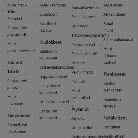
puhelimet –
Aktiivikaiuttimet
Älyvalaistus
Konsolitarvikkeet
Telia
Soundbarit
Älykaiuttimet
Pelitietokoneet
Recycled
Kaiuttimet
Robotti-
Pelinäytöt
Suojakuoret
radiolla
imurit
ja suojalasit
Tietokonekomponentit
Sähköpotkulaudat
Kuulokkeet
Muut
Pelikuulokkeet
Muut
puhelintarvikkeet
Bluetooth-
Pelinäppäimistöt
älykodin
kuulokkeet
Tabletit
tuotteet
Pelihiiret
Vastamelukuulokkeet
Tabletit
Pelihiirimatot
Pienkoneet
Nappikuulokkeet
Suojakuoret
Pelituolit
Keittiön
Langattomat
ja -lasit
pienkoneet
Muut
kuulokkeet
Muut
pelituotteet
Kauneus ja
Urheilukuulokkeet
tarvikkeet
terveys
Älykellot
Langalliset
Tietokoneet
Nettilaitteet
kuulokkeet
Älykellot
Kannettavat
Reitittimet
Urheilukellot
tietokoneet
Mesh-laitteet
Aktiivisuusrannekkeet