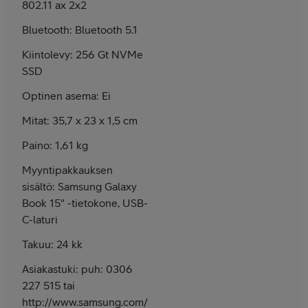
802.11 ax 2x2
Bluetooth: Bluetooth 5.1
Kiintolevy: 256 Gt NVMe
SSD
Optinen asema: Ei
Mitat: 35,7 x 23 x 1,5 cm
Paino: 1,61 kg
Myyntipakkauksen
sisältö: Samsung Galaxy
Book 15" -tietokone, USB-
C-laturi
Takuu: 24 kk
Asiakastuki: puh: 0306
227 515 tai
http://www.samsung.com/fi/support/