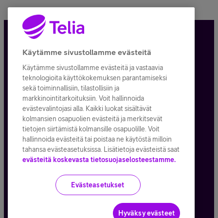
Tietosuoja ja -turva
Käytämme sivustollamme evästeitä
Käytämme sivustollamme evästeitä ja vastaavia
Tilauksen peruuttaminen
teknologioita käyttökokemuksen parantamiseksi
sekä toiminnallisiin, tilastollisiin ja
Käyttöehdot
markkinointitarkoituksiin. Voit hallinnoida
evästevalintojasi alla. Kaikki luokat sisältävät
Evästeiden käyttö
kolmansien osapuolien evästeitä ja merkitsevät
tietojen siirtämistä kolmansille osapuolille. Voit
Toimitusehdot ja palvelukuvaukset
hallinnoida evästeitä tai poistaa ne käytöstä milloin
tahansa evästeasetuksissa. Lisätietoja evästeistä saat
evästeitä koskevasta tietosuojaselosteestamme.
Kaikki hinnat ALV
25,5
%
Evästeasetukset
© Telia Company
2026
Hyväksy evästeet