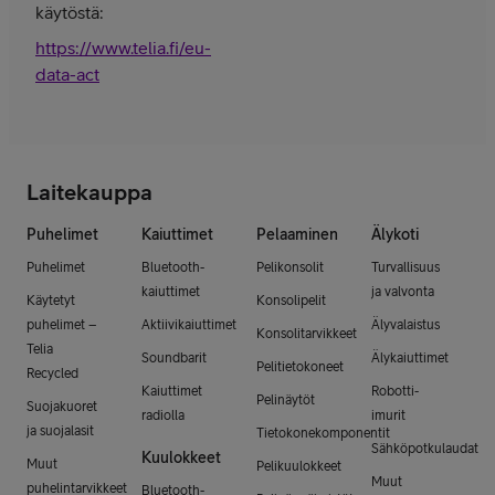
käytöstä:
https://www.telia.fi/eu-
data-act
Laitekauppa
Puhelimet
Kaiuttimet
Pelaaminen
Älykoti
Puhelimet
Bluetooth-
Pelikonsolit
Turvallisuus
kaiuttimet
ja valvonta
Käytetyt
Konsolipelit
puhelimet –
Aktiivikaiuttimet
Älyvalaistus
Konsolitarvikkeet
Telia
Soundbarit
Älykaiuttimet
Pelitietokoneet
Recycled
Kaiuttimet
Robotti-
Pelinäytöt
Suojakuoret
radiolla
imurit
ja suojalasit
Tietokonekomponentit
Sähköpotkulaudat
Kuulokkeet
Muut
Pelikuulokkeet
Muut
puhelintarvikkeet
Bluetooth-