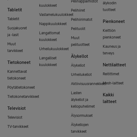
Pelinäppäimistöt
älykodin
kuulokkeet
Tabletit
tuotteet
Pelihiiret
Vastamelukuulokkeet
Tabletit
Pelihiirimatot
Pienkoneet
Nappikuulokkeet
Suojakuoret
Pelituolit
Keittiön
Langattomat
ja -lasit
pienkoneet
Muut
kuulokkeet
Muut
pelituotteet
Kauneus ja
Urheilukuulokkeet
tarvikkeet
terveys
Älykellot
Langalliset
Tietokoneet
Nettilaitteet
kuulokkeet
Älykellot
Kannettavat
Reitittimet
Urheilukellot
tietokoneet
Mesh-laitteet
Aktiivisuusrannekkeet
Pöytätietokoneet
Lasten
Kaikki
Tietokonetarvikkeet
älykellot ja
laitteet
kellopuhelimet
Televisiot
Älysormukset
Televisiot
Älykellojen
TV-tarvikkeet
tarvikkeet