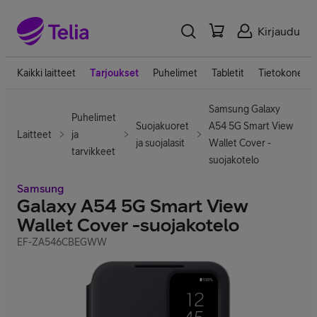
Kirjaudu
Kaikki laitteet
Tarjoukset
Puhelimet
Tabletit
Tietokoneet
Samsung Galaxy
Puhelimet
Suojakuoret
A54 5G Smart View
Laitteet
ja
ja suojalasit
Wallet Cover -
tarvikkeet
suojakotelo
Samsung
Galaxy A54 5G Smart View
Wallet Cover -suojakotelo
EF-ZA546CBEGWW