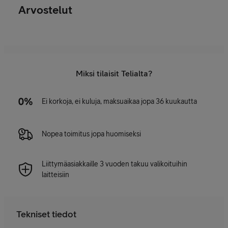
Arvostelut
Miksi tilaisit Telialta?
Ei korkoja, ei kuluja, maksuaikaa jopa 36 kuukautta
Nopea toimitus jopa huomiseksi
Liittymäasiakkaille 3 vuoden takuu valikoituihin
laitteisiin
Tekniset tiedot