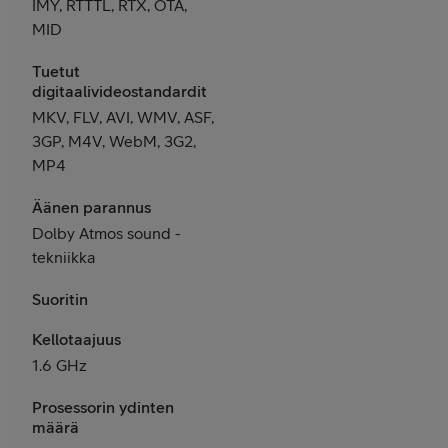
IMY, RTTTL, RTX, OTA,
MID
Tuetut
digitaalivideostandardit
MKV, FLV, AVI, WMV, ASF,
3GP, M4V, WebM, 3G2,
MP4
Äänen parannus
Dolby Atmos sound -
tekniikka
Suoritin
Kellotaajuus
1.6 GHz
Prosessorin ydinten
määrä