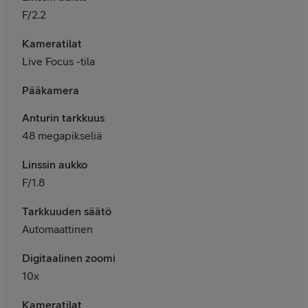
F/2.2
Kameratilat
Live Focus -tila
Pääkamera
Anturin tarkkuus
48 megapikseliä
Linssin aukko
F/1.8
Tarkkuuden säätö
Automaattinen
Digitaalinen zoomi
10x
Kameratilat