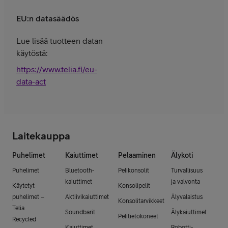
EU:n datasäädös
Lue lisää tuotteen datan
käytöstä:
https://www.telia.fi/eu-
data-act
Laitekauppa
Puhelimet
Kaiuttimet
Pelaaminen
Älykoti
Puhelimet
Bluetooth-
Pelikonsolit
Turvallisuus
kaiuttimet
ja valvonta
Käytetyt
Konsolipelit
puhelimet –
Aktiivikaiuttimet
Älyvalaistus
Konsolitarvikkeet
Telia
Soundbarit
Älykaiuttimet
Pelitietokoneet
Recycled
Kaiuttimet
Robotti-