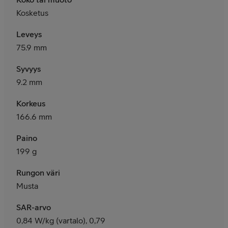
Kosketus
Leveys
75.9 mm
Syvyys
9.2 mm
Korkeus
166.6 mm
Paino
199 g
Rungon väri
Musta
SAR-arvo
0,84 W/kg (vartalo), 0,79