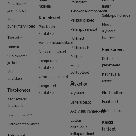
Pelinäytöt
Suojakuoret
radiolla
imurit
ja suojalasit
Tietokonekomponentit
Sähköpotkulaudat
Kuulokkeet
Muut
Pelikuulokkeet
Muut
puhelintarvikkeet
Bluetooth-
Pelinäppäimistöt
älykodin
kuulokkeet
Tabletit
tuotteet
Pelihiiret
Vastamelukuulokkeet
Tabletit
Pelihiirimatot
Pienkoneet
Nappikuulokkeet
Suojakuoret
Pelituolit
Keittiön
Langattomat
ja -lasit
pienkoneet
Muut
kuulokkeet
Muut
pelituotteet
Kauneus ja
Urheilukuulokkeet
tarvikkeet
terveys
Älykellot
Langalliset
Tietokoneet
Nettilaitteet
kuulokkeet
Älykellot
Kannettavat
Reitittimet
Urheilukellot
tietokoneet
Mesh-laitteet
Aktiivisuusrannekkeet
Pöytätietokoneet
Lasten
Kaikki
Tietokonetarvikkeet
älykellot ja
laitteet
kellopuhelimet
Televisiot