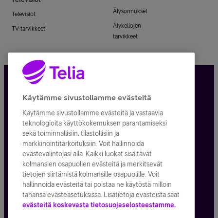
Älysormukset
Televisiot
Älykellojen
TV-tarvikkeet
tarvikkeet
Tietosuoja ja -turva
Käytämme sivustollamme evästeitä
Käytämme sivustollamme evästeitä ja vastaavia
Tilauksen peruuttaminen
teknologioita käyttökokemuksen parantamiseksi
sekä toiminnallisiin, tilastollisiin ja
Käyttöehdot
markkinointitarkoituksiin. Voit hallinnoida
evästevalintojasi alla. Kaikki luokat sisältävät
Evästeiden käyttö
kolmansien osapuolien evästeitä ja merkitsevät
tietojen siirtämistä kolmansille osapuolille. Voit
Toimitusehdot ja palvelukuvaukset
hallinnoida evästeitä tai poistaa ne käytöstä milloin
tahansa evästeasetuksissa. Lisätietoja evästeistä saat
evästeitä koskevasta tietosuojaselosteestamme.