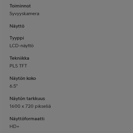
Toiminnot
Syvyyskamera
Näyttö
Tyyppi
LCD-näyttö
Tekniikka
PLS TFT
Näytön koko
6.5"
Näytön tarkkuus
1600 x 720 pikseliä
Näyttöformaatti
HD+