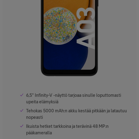
6,5" Infinity-V -näyttö tarjoaa sinulle loputtomasti
upeita elämyksiä
Tehokas 5000 mAh:n akku kestää pitkään ja latautuu
nopeasti
Ikuista hetket tarkkoina ja terävinä 48 MP:n
pääkameralla