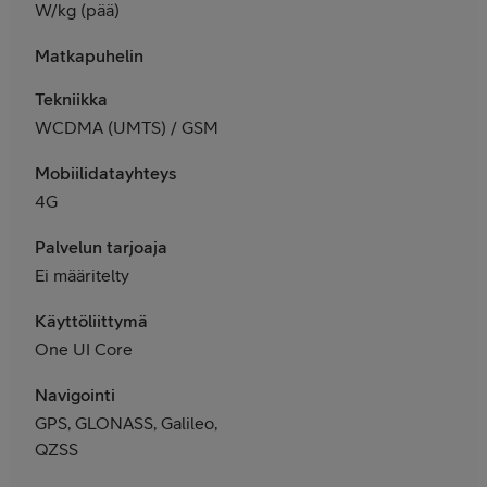
W/kg (pää)
Matkapuhelin
Tekniikka
WCDMA (UMTS) / GSM
Mobiilidatayhteys
4G
Palvelun tarjoaja
Ei määritelty
Käyttöliittymä
One UI Core
Navigointi
GPS, GLONASS, Galileo,
QZSS