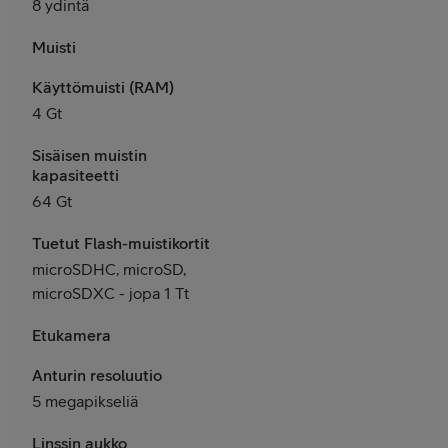
8 ydintä
Muisti
Käyttömuisti (RAM)
4 Gt
Sisäisen muistin
kapasiteetti
64 Gt
Tuetut Flash-muistikortit
microSDHC, microSD,
microSDXC - jopa 1 Tt
Etukamera
Anturin resoluutio
5 megapikseliä
Linssin aukko