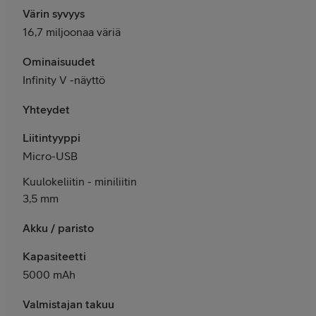
Värin syvyys
16,7 miljoonaa väriä
Ominaisuudet
Infinity V -näyttö
Yhteydet
Liitintyyppi
Micro-USB
Kuulokeliitin - miniliitin
3,5 mm
Akku / paristo
Kapasiteetti
5000 mAh
Valmistajan takuu