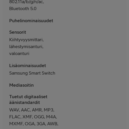
802.11a/b/g/n/ac,
Bluetooth 5.0
Puhelinominaisuudet
Sensorit
Kiihtyvyysmittari,
lähestymisanturi,
valoanturi
Lisäominaisuudet
Samsung Smart Switch
Mediasoitin
Tuetut digitaaliset
äänistandardit
WAV, AAC, AMR, MP3,
FLAC, XMF, OGG, M4A,
MXMF, OGA, 3GA, AWB,