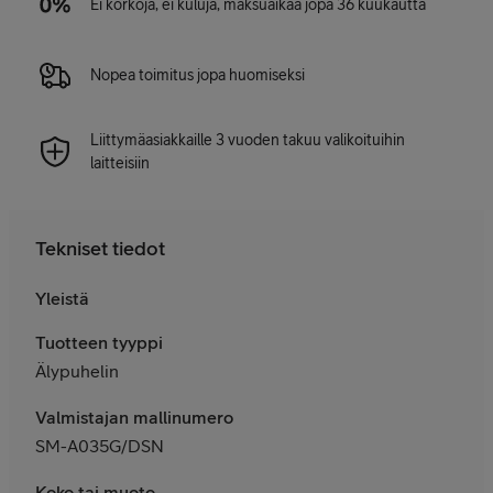
Ei korkoja, ei kuluja, maksuaikaa jopa 36 kuukautta
Nopea toimitus jopa huomiseksi
Liittymäasiakkaille 3 vuoden takuu valikoituihin
laitteisiin
Tekniset tiedot
Yleistä
Tuotteen tyyppi
Älypuhelin
Valmistajan mallinumero
SM-A035G/DSN
Koko tai muoto