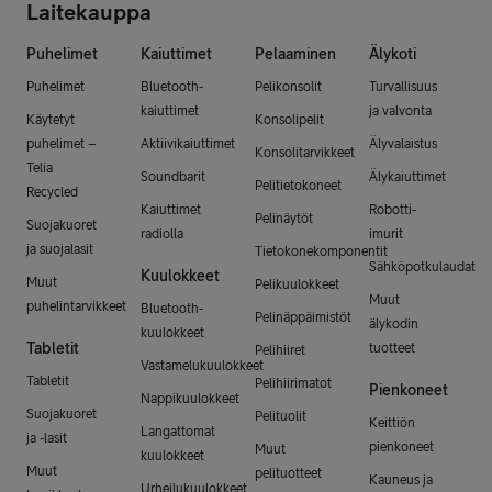
Laitekauppa
Puhelimet
Kaiuttimet
Pelaaminen
Älykoti
Puhelimet
Bluetooth-
Pelikonsolit
Turvallisuus
kaiuttimet
ja valvonta
Käytetyt
Konsolipelit
puhelimet –
Aktiivikaiuttimet
Älyvalaistus
Konsolitarvikkeet
Telia
Soundbarit
Älykaiuttimet
Pelitietokoneet
Recycled
Kaiuttimet
Robotti-
Pelinäytöt
Suojakuoret
radiolla
imurit
ja suojalasit
Tietokonekomponentit
Sähköpotkulaudat
Kuulokkeet
Muut
Pelikuulokkeet
Muut
puhelintarvikkeet
Bluetooth-
Pelinäppäimistöt
älykodin
kuulokkeet
Tabletit
tuotteet
Pelihiiret
Vastamelukuulokkeet
Tabletit
Pelihiirimatot
Pienkoneet
Nappikuulokkeet
Suojakuoret
Pelituolit
Keittiön
Langattomat
ja -lasit
pienkoneet
Muut
kuulokkeet
Muut
pelituotteet
Kauneus ja
Urheilukuulokkeet