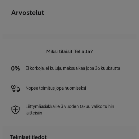
Arvostelut
Miksi tilaisit Telialta?
Ei korkoja, ei kuluja, maksuaikaa jopa 36 kuukautta
Nopea toimitus jopa huomiseksi
Liittymäasiakkaille 3 vuoden takuu valikoituihin
laitteisiin
Tekniset tiedot