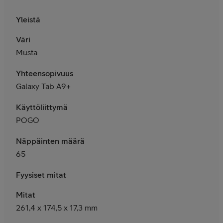
Yleistä
Väri
Musta
Yhteensopivuus
Galaxy Tab A9+
Käyttöliittymä
POGO
Näppäinten määrä
65
Fyysiset mitat
Mitat
261,4 x 174,5 x 17,3 mm