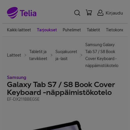
Kirjaudu
Kaikki laitteet
Tarjoukset
Puhelimet
Tabletit
Tietokoneet
Samsung Galaxy
Tabletit ja
Suojakuoret
Tab S7 / S8 Book
Laitteet
tarvikkeet
ja -lasit
Cover Keyboard -
näppäimistökotelo
Samsung
Galaxy Tab S7 / S8 Book Cover
Keyboard -näppäimistökotelo
EF-DX211BBEGSE