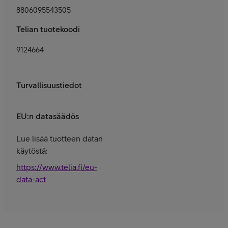
8806095543505
Telian tuotekoodi
9124664
Turvallisuustiedot
EU:n datasäädös
Lue lisää tuotteen datan
käytöstä:
https://www.telia.fi/eu-
data-act