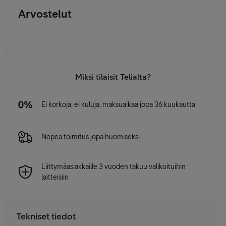
Arvostelut
Miksi tilaisit Telialta?
Ei korkoja, ei kuluja, maksuaikaa jopa 36 kuukautta
Nopea toimitus jopa huomiseksi
Liittymäasiakkaille 3 vuoden takuu valikoituihin
laitteisiin
Tekniset tiedot