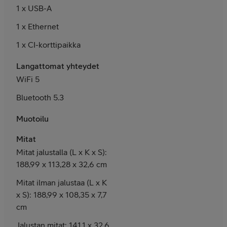
1
x USB-A
1 x Ethernet
1 x CI-korttipaikka
Langattomat yhteydet
WiFi 5
Bluetooth 5.3
Muotoilu
Mitat
Mitat jalustalla (L x K x S):
188,99 x 113,28 x 32,6 cm
Mitat ilman jalustaa (L x K
x S): 188,99 x 108,35 x 7,7
cm
Jalustan mitat: 141,1 x 32,6