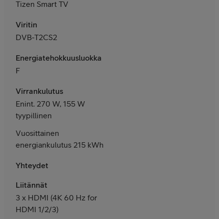
Tizen Smart TV
Viritin
DVB-T2CS2
Energiatehokkuusluokka
F
Virrankulutus
Enint. 270 W, 155 W
tyypillinen
Vuosittainen
energiankulutus 215 kWh
Yhteydet
Liitännät
3
x HDMI (
4K 60 Hz for
HDMI 1/2/3)