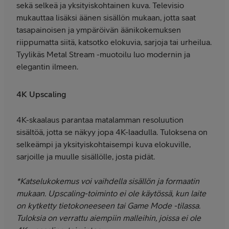
sekä selkeä ja yksityiskohtainen kuva. Televisio
mukauttaa lisäksi äänen sisällön mukaan, jotta saat
tasapainoisen ja ympäröivän äänikokemuksen
riippumatta siitä, katsotko elokuvia, sarjoja tai urheilua.
Tyylikäs Metal Stream -muotoilu luo modernin ja
elegantin ilmeen.
4K Upscaling
4K-skaalaus parantaa matalamman resoluution
sisältöä, jotta se näkyy jopa 4K-laadulla. Tuloksena on
selkeämpi ja yksityiskohtaisempi kuva elokuville,
sarjoille ja muulle sisällölle, josta pidät.
*Katselukokemus voi vaihdella sisällön ja formaatin
mukaan. Upscaling-toiminto ei ole käytössä, kun laite
on kytketty tietokoneeseen tai Game Mode -tilassa.
Tuloksia on verrattu aiempiin malleihin, joissa ei ole