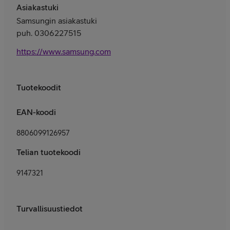
Asiakastuki
Samsungin asiakastuki
puh. 0306227515
https://www.samsung.com/fi/support/contact/
Tuotekoodit
EAN-koodi
8806099126957
Telian tuotekoodi
9147321
Turvallisuustiedot