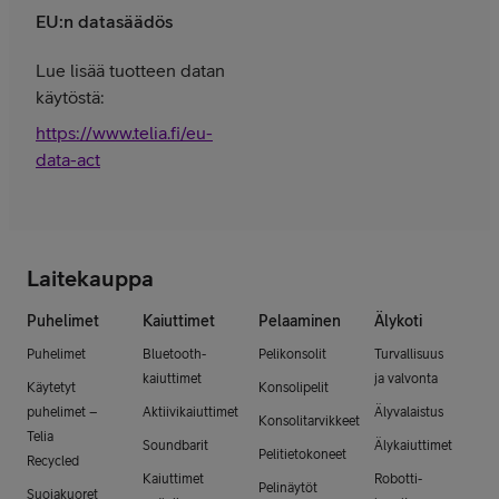
EU:n datasäädös
Lue lisää tuotteen datan
käytöstä:
https://www.telia.fi/eu-
data-act
Laitekauppa
Puhelimet
Kaiuttimet
Pelaaminen
Älykoti
Puhelimet
Bluetooth-
Pelikonsolit
Turvallisuus
kaiuttimet
ja valvonta
Käytetyt
Konsolipelit
puhelimet –
Aktiivikaiuttimet
Älyvalaistus
Konsolitarvikkeet
Telia
Soundbarit
Älykaiuttimet
Pelitietokoneet
Recycled
Kaiuttimet
Robotti-
Pelinäytöt
Suojakuoret