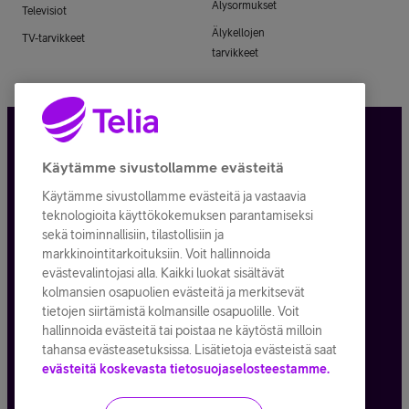
Älysormukset
Televisiot
Älykellojen
TV-tarvikkeet
tarvikkeet
Tietosuoja ja -turva
Käytämme sivustollamme evästeitä
Käytämme sivustollamme evästeitä ja vastaavia
Tilauksen peruuttaminen
teknologioita käyttökokemuksen parantamiseksi
sekä toiminnallisiin, tilastollisiin ja
Käyttöehdot
markkinointitarkoituksiin. Voit hallinnoida
evästevalintojasi alla. Kaikki luokat sisältävät
Evästeiden käyttö
kolmansien osapuolien evästeitä ja merkitsevät
tietojen siirtämistä kolmansille osapuolille. Voit
Toimitusehdot ja palvelukuvaukset
hallinnoida evästeitä tai poistaa ne käytöstä milloin
tahansa evästeasetuksissa. Lisätietoja evästeistä saat
evästeitä koskevasta tietosuojaselosteestamme.
Kaikki hinnat ALV
25,5
%