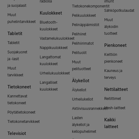
radiolla
imurit
ja suojalasit
Tietokonekomponentit
Sähköpotkulaudat
Kuulokkeet
Muut
Pelikuulokkeet
Muut
puhelintarvikkeet
Bluetooth-
Pelinäppäimistöt
älykodin
kuulokkeet
Tabletit
tuotteet
Pelihiiret
Vastamelukuulokkeet
Tabletit
Pelihiirimatot
Pienkoneet
Nappikuulokkeet
Suojakuoret
Pelituolit
Keittiön
Langattomat
ja -lasit
pienkoneet
Muut
kuulokkeet
Muut
pelituotteet
Kauneus ja
Urheilukuulokkeet
tarvikkeet
terveys
Älykellot
Langalliset
Tietokoneet
Nettilaitteet
kuulokkeet
Älykellot
Kannettavat
Reitittimet
Urheilukellot
tietokoneet
Mesh-laitteet
Aktiivisuusrannekkeet
Pöytätietokoneet
Lasten
Kaikki
Tietokonetarvikkeet
älykellot ja
laitteet
kellopuhelimet
Televisiot