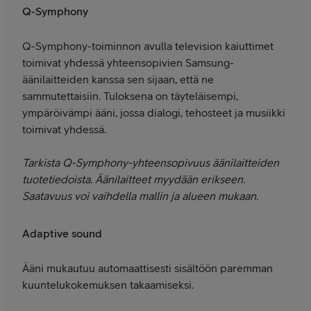
Q-Symphony
Q-Symphony-toiminnon avulla television kaiuttimet
toimivat yhdessä yhteensopivien Samsung-
äänilaitteiden kanssa sen sijaan, että ne
sammutettaisiin. Tuloksena on täyteläisempi,
ympäröivämpi ääni, jossa dialogi, tehosteet ja musiikki
toimivat yhdessä.
Tarkista Q-Symphony-yhteensopivuus äänilaitteiden
tuotetiedoista. Äänilaitteet myydään erikseen.
Saatavuus voi vaihdella mallin ja alueen mukaan.
Adaptive sound
Ääni mukautuu automaattisesti sisältöön paremman
kuuntelukokemuksen takaamiseksi.