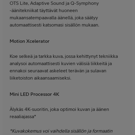
OTS Lite, Adaptive Sound ja Q-Symphony
-äänitekniikat täyttävät huoneen
mukaansatempaavalla äänellä, joka säätyy
automaattisesti katsomasi sisällön mukaan.
Motion Xcelerator
Koe selkeä ja tarkka kuva, jossa kehittynyt tekniikka
analysoi automaattisesti kuvien välisiä liikkeitä ja
ennakoi seuraavat askeleet terävän ja sulavan
liiketoiston aikaansaamiseksi.
Mini LED Processor 4K
Älykäs 4K-suoritin, joka optimoi kuvan ja äänen
reaaliajassa*
*Kuvakokemus voi vaihdella sisällön ja formaatin