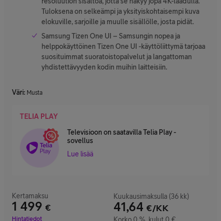
resoluution sisältöä, jotta se näkyy jopa 4K-laadulla.
Tuloksena on selkeämpi ja yksityiskohtaisempi kuva
elokuville, sarjoille ja muulle sisällölle, josta pidät.
Samsung Tizen One UI – Samsungin nopea ja
helppokäyttöinen Tizen One UI -käyttöliittymä tarjoaa
suosituimmat suoratoistopalvelut ja langattoman
yhdistettävyyden kodin muihin laitteisiin.
Väri
:
Musta
TELIA PLAY
Televisioon on saatavilla Telia Play -
sovellus
Lue lisää
Kertamaksu
Kuukausimaksulla (36 kk)
1 499
41,64
€
€/KK
Hinta 1 499 €
Hintatiedot
Korko 0 %, kulut 0 €