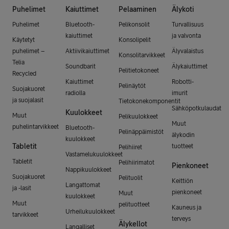
Puhelimet
Kaiuttimet
Pelaaminen
Älykoti
Puhelimet
Bluetooth-
Pelikonsolit
Turvallisuus
kaiuttimet
ja valvonta
Käytetyt
Konsolipelit
puhelimet –
Aktiivikaiuttimet
Älyvalaistus
Konsolitarvikkeet
Telia
Soundbarit
Älykaiuttimet
Pelitietokoneet
Recycled
Kaiuttimet
Robotti-
Pelinäytöt
Suojakuoret
radiolla
imurit
ja suojalasit
Tietokonekomponentit
Sähköpotkulaudat
Kuulokkeet
Muut
Pelikuulokkeet
Muut
puhelintarvikkeet
Bluetooth-
Pelinäppäimistöt
älykodin
kuulokkeet
Tabletit
tuotteet
Pelihiiret
Vastamelukuulokkeet
Tabletit
Pelihiirimatot
Pienkoneet
Nappikuulokkeet
Suojakuoret
Pelituolit
Keittiön
Langattomat
ja -lasit
pienkoneet
Muut
kuulokkeet
Muut
pelituotteet
Kauneus ja
Urheilukuulokkeet
tarvikkeet
terveys
Älykellot
Langalliset