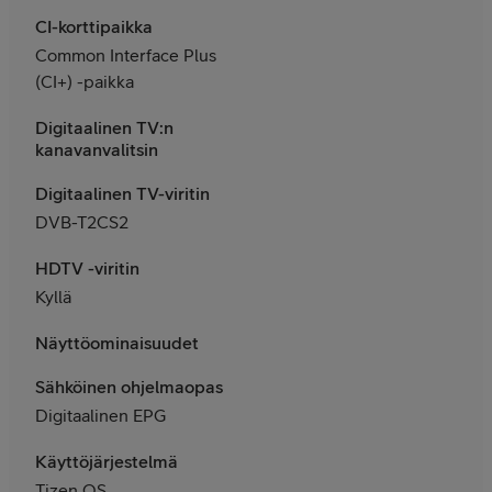
CI-korttipaikka
Common Interface Plus
(CI+) -paikka
Digitaalinen TV:n
kanavanvalitsin
Digitaalinen TV-viritin
DVB-T2CS2
HDTV -viritin
Kyllä
Näyttöominaisuudet
Sähköinen ohjelmaopas
Digitaalinen EPG
Käyttöjärjestelmä
Tizen OS