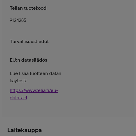
Telian tuotekoodi
9124285
Turvallisuustiedot
EU:n datasäädös
Lue lisää tuotteen datan
käytöstä:
https://www.telia.fi/eu-
data-act
Laitekauppa