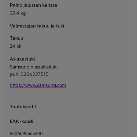
Paino jalustan kanssa
39,4 kg
Valmistajan takuu ja tuki
Takuu
24 kk
Asiakastuki
Samsungin asiakastuki
puh. 0306227515
https://www.samsung.com/fi/support/contact/
Tuotekoodit
EAN-koodi
8806095565200