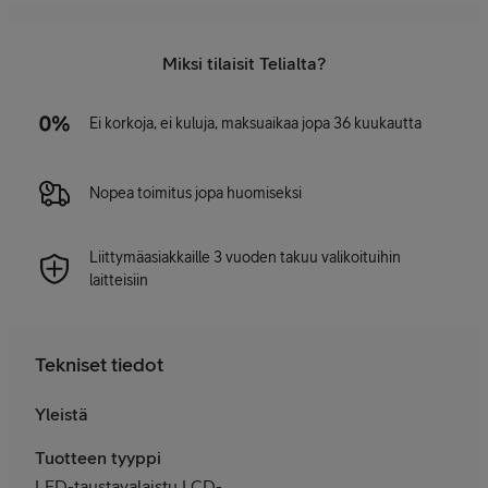
Miksi tilaisit Telialta?
Ei korkoja, ei kuluja, maksuaikaa jopa 36 kuukautta
Nopea toimitus jopa huomiseksi
Liittymäasiakkaille 3 vuoden takuu valikoituihin
laitteisiin
Tekniset tiedot
Yleistä
Tuotteen tyyppi
LED-taustavalaistu LCD-