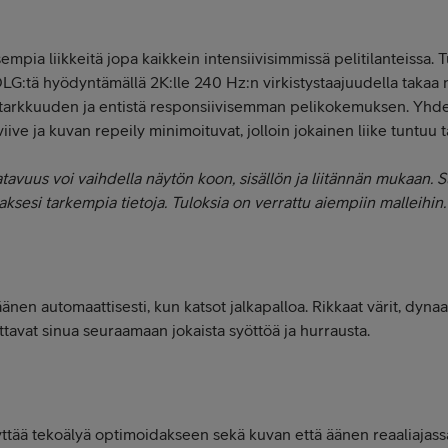
empia liikkeitä jopa kaikkein intensiivisimmissä pelitilanteissa. 
 DLG:tä hyödyntämällä 2K:lle 240 Hz:n virkistystaajuudella taka
tarkkuuden ja entistä responsiivisemman pelikokemuksen. Yhd
ive ja kuvan repeily minimoituvat, jolloin jokainen liike tuntuu tar
vuus voi vaihdella näytön koon, sisällön ja liitännän mukaan. Su
aksesi tarkempia tietoja. Tuloksia on verrattu aiempiin malleihin.
änen automaattisesti, kun katsot jalkapalloa. Rikkaat värit, dyna
tavat sinua seuraamaan jokaista syöttöä ja hurrausta.
ttää tekoälyä optimoidakseen sekä kuvan että äänen reaaliajas