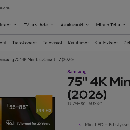
INLAND
itteet
TV ja viihde
Asiakastuki
Minun Telia
etit
Tietokoneet
Televisiot
Kaiuttimet
Kuulokkeet
Pe
amsung 75" 4K Mini LED Smart TV (2026)
Samsung
75" 4K Min
(2026)
TU75M80HAUXXC
Mini LED – Edistykse