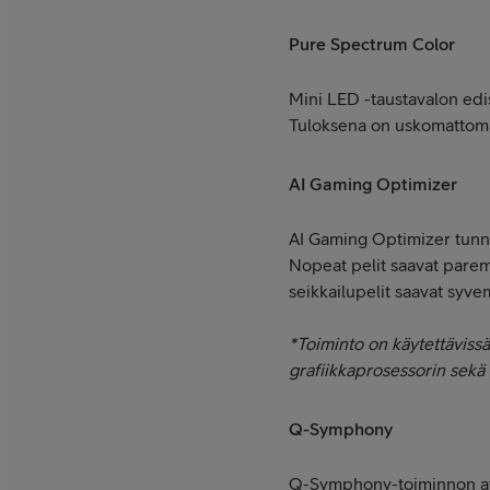
Pure Spectrum Color
Mini LED -taustavalon edi
Tuloksena on uskomattoman 
AI Gaming Optimizer
AI Gaming Optimizer tunnis
Nopeat pelit saavat parem
seikkailupelit saavat syve
*Toiminto on käytettävissä 
grafiikkaprosessorin sek
Q-Symphony
Q-Symphony-toiminnon avu