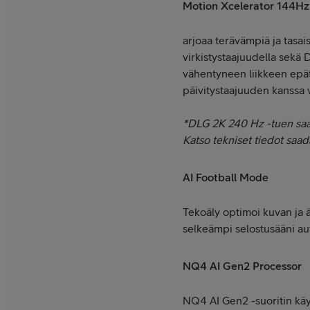
Motion Xcelerator 144Hz
arjoaa terävämpiä ja tasais
virkistystaajuudella sekä
vähentyneen liikkeen epä
päivitystaajuuden kanssa vi
*DLG 2K 240 Hz -tuen saata
Katso tekniset tiedot saad
AI Football Mode
Tekoäly optimoi kuvan ja ä
selkeämpi selostusääni aut
NQ4 AI Gen2 Processor
NQ4 AI Gen2 -suoritin käy