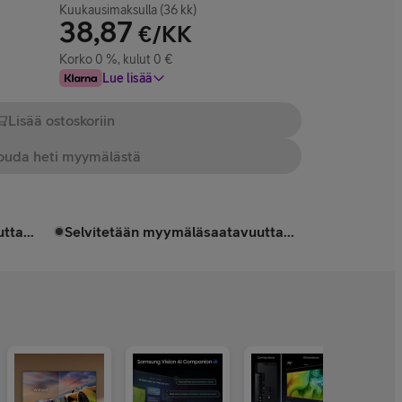
Kuukausimaksulla (36 kk)
38,87
€/KK
Korko 0 %, kulut 0 €
Lue lisää
Lisää ostoskoriin
uda heti myymälästä
tta...
Selvitetään myymäläsaatavuutta...