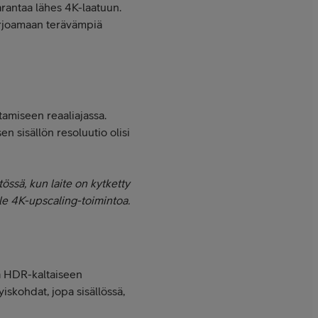
rantaa lähes 4K-laatuun.
arjoamaan terävämpiä
amiseen reaaliajassa.
n sisällön resoluutio olisi
össä, kun laite on kytketty
ole 4K-upscaling-toimintoa.
a HDR-kaltaiseen
skohdat, jopa sisällössä,