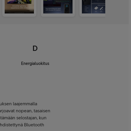
D
Energialuokitus
muksen laajemmalla
arjoavat nopean, tasaisen
stämään selostajan, kun
 yhdistettynä Bluetooth