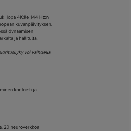
Tuki jopa 4K:lle 144 Hz:n
a nopean kuvanpäivityksen,
essä dynaamisen
kalta ja hallitulta.
orituskyky voi vaihdella.
aminen kontrasti ja
sa. 20 neuroverkkoa