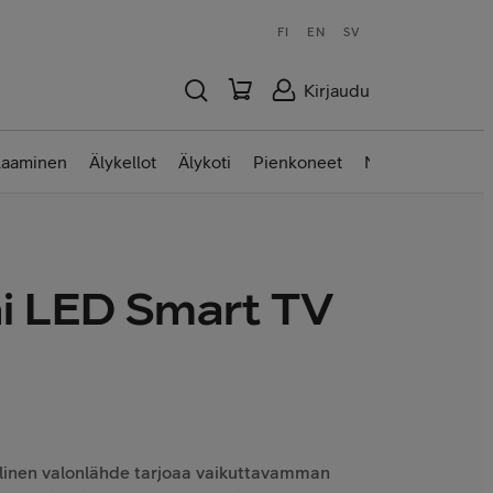
FI
EN
SV
Kirjaudu
laaminen
Älykellot
Älykoti
Pienkoneet
Nettilaitteet
i LED Smart TV
llinen valonlähde tarjoaa vaikuttavamman