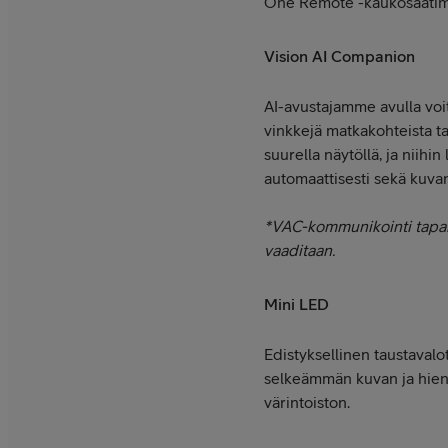
One Remote -kaukosäätimee
Vision AI Companion
AI-avustajamme avulla voit
vinkkejä matkakohteista ta
suurella näytöllä, ja niihi
automaattisesti sekä kuva
*VAC-kommunikointi tapaht
vaaditaan.
Mini LED
Edistyksellinen taustavalo
selkeämmän kuvan ja hien
värintoiston.