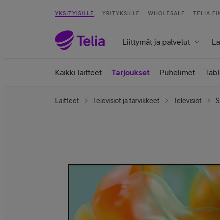
YKSITYISILLE
YRITYKSILLE
WHOLESALE
TELIA F
Liittymät ja palvelut
La
Kaikki laitteet
Tarjoukset
Puhelimet
Tabl
Laitteet
Televisiot ja tarvikkeet
Televisiot
S