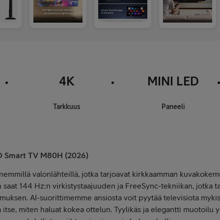
4K
MINI LED
Tarkkuus
Paneeli
D Smart TV M80H (2026)
nemmillä valonlähteillä, jotka tarjoavat kirkkaamman kuvakoke
n saat 144 Hz:n virkistystaajuuden ja FreeSync-tekniikan, jotka t
emuksen. AI-suorittimemme ansiosta voit pyytää televisiota myki
ita itse, miten haluat kokea ottelun. Tyylikäs ja elegantti muotoilu