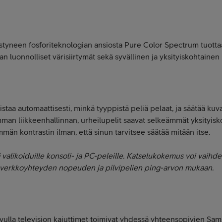
styneen fosforiteknologian ansiosta Pure Color Spectrum tuottaa 
luonnolliset värisiirtymät sekä syvällinen ja yksityiskohtainen 
taa automaattisesti, minkä tyyppistä peliä pelaat, ja säätää ku
man liikkeenhallinnan, urheilupelit saavat selkeämmät yksityis
mmän kontrastin ilman, että sinun tarvitsee säätää mitään itse.
valikoiduille konsoli- ja PC-peleille. Katselukokemus voi vaihdel
ä verkkoyhteyden nopeuden ja pilvipelien ping-arvon mukaan.
lla television kaiuttimet toimivat yhdessä yhteensopivien Sam