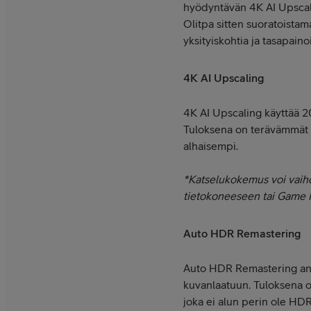
hyödyntävän 4K AI Upscali
Olitpa sitten suoratoista
yksityiskohtia ja tasapain
4K AI Upscaling
4K AI Upscaling käyttää 2
Tuloksena on terävämmät yk
alhaisempi.
*Katselukokemus voi vaihde
tietokoneeseen tai Game Mo
Auto HDR Remastering
Auto HDR Remastering anal
kuvanlaatuun. Tuloksena o
joka ei alun perin ole H