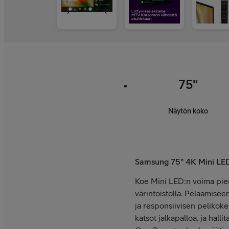
75"
Näytön koko
Samsung 75" 4K Mini LE
Koe Mini LED:n voima pie
värintoistolla. Pelaamisee
ja responsiivisen pelikok
katsot jalkapalloa, ja hall