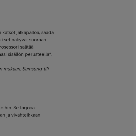
 katsot jalkapalloa, saada
taukset näkyvät suoraan
prosessori säätää
si sisällön perusteella*.
in mukaan. Samsung-tili
oihin. Se tarjoaa
n ja vivahteikkaan