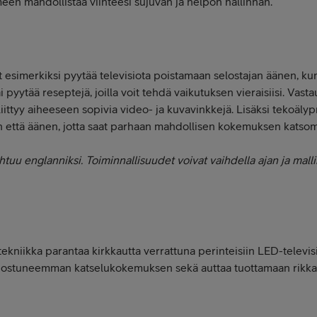
n mahdollistaa viihteesi sujuvan ja helpon hallinnan.
 esimerkiksi pyytää televisiota poistamaan selostajan äänen, kun
i pyytää reseptejä, joilla voit tehdä vaikutuksen vieraisiisi. Vas
n liittyy aiheeseen sopivia video- ja kuvavinkkejä. Lisäksi tekoäly
n että äänen, jotta saat parhaan mahdollisen kokemuksen katsoma
uu englanniksi. Toiminnallisuudet voivat vaihdella ajan ja mall
tekniikka parantaa kirkkautta verrattuna perinteisiin LED-televisi
ostuneemman katselukokemuksen sekä auttaa tuottamaan rikkaa