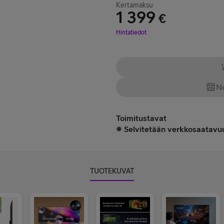
Kertamaksu
1 399
€
Hinta 1 399 €
Hintatiedot
No
Toimitustavat
Selvitetään verkkosaatavuu
TUOTEKUVAT