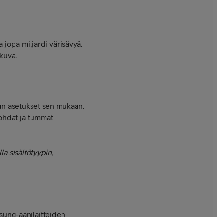
jopa miljardi värisävyä.
kuva.
van asetukset sen mukaan.
kohdat ja tummat
la sisältötyypin,
sung-äänilaitteiden