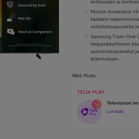
kirkkauden ja kontrast
Motion Xcelerator 144
kaikkein nopeimmissa
virkistystaajuudella j
Samsung Tizen One U
helppokäyttöinen käy
suoratoistopalvelut j
kokemuksen.
Väri
:
Musta
TELIA PLAY
Televisioon on 
Lue lisää