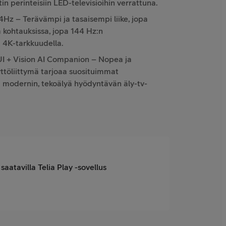
in perinteisiin LED-televisioihin verrattuna.
Hz – Terävämpi ja tasaisempi liike, jopa
 kohtauksissa, jopa 144 Hz:n
a 4K-tarkkuudella.
I + Vision AI Companion – Nopea ja
ttöliittymä tarjoaa suosituimmat
a modernin, tekoälyä hyödyntävän äly-tv-
saatavilla Telia Play -sovellus