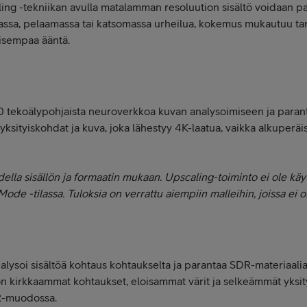
ng -tekniikan avulla matalamman resoluution sisältö voidaan pa
massa, pelaamassa tai katsomassa urheilua, kokemus mukautuu t
oisempaa ääntä.
0 tekoälypohjaista neuroverkkoa kuvan analysoimiseen ja parant
sityiskohdat ja kuva, joka lähestyy 4K-laatua, vaikka alkuperäise
lla sisällön ja formaatin mukaan. Upscaling-toiminto ei ole käyt
de -tilassa. Tuloksia on verrattu aiempiin malleihin, joissa ei 
ysoi sisältöä kohtaus kohtaukselta ja parantaa SDR-materiaali
n kirkkaammat kohtaukset, eloisammat värit ja selkeämmät yksityi
DR-muodossa.