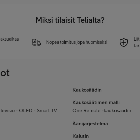
Miksi tilaisit Telialta?
 maksuaikaa
Lii
Nopea toimitus jopa huomiseksi
tak
dot
Kaukosäädin
Kaukosäätimen malli
levisio - OLED - Smart TV
One Remote -kaukosäädin
Äänijärjestelmä
Kaiutin