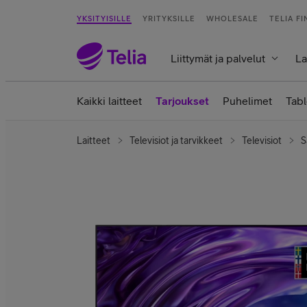
YKSITYISILLE
YRITYKSILLE
WHOLESALE
TELIA F
Liittymät ja palvelut
La
Kaikki laitteet
Tarjoukset
Puhelimet
Tabl
Laitteet
Televisiot ja tarvikkeet
Televisiot
S