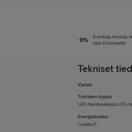
Ei korkoja, ei kuluja,
jopa 36 kuukautta
Tekniset tie
Yleistä
Tuotteen tyyppi
LED-taustavalaistu LCD-te
Energialuokka
Luokka F