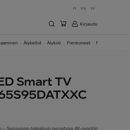
FI
EN
SV
Kirjaudu
laaminen
Älykellot
Älykoti
Pienkoneet
Nettilaitteet
ED Smart TV
Q65S95DATXXC
n – Samsungin tekoälyyn perustuva 4K-suoritin