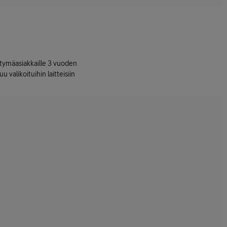
ttymäasiakkaille 3 vuoden
uu valikoituihin laitteisiin