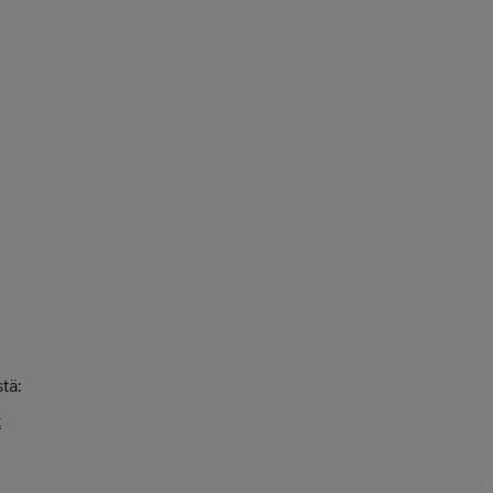
tä:
t