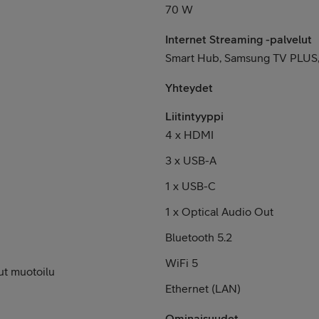
70 W
Internet Streaming -palvelut
Smart Hub, Samsung TV PLUS,
Yhteydet
Liitintyyppi
4 x HDMI
3 x USB-A
1 x USB-C
1 x Optical Audio Out
Bluetooth 5.2
WiFi 5
hut muotoilu
Ethernet (LAN)
Ominaisuudet