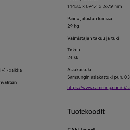
1443,5 x 894,4 x 267,9 mm
Paino jalustan kanssa
29 kg
Valmistajan takuu ja tuki
Takuu
24 kk
Asiakastuki
I+) -paikka
Samsungin asiakastuki puh. 
valitsin
https://www.samsung.com/fi/s
Tuotekoodit
EAN-koodi