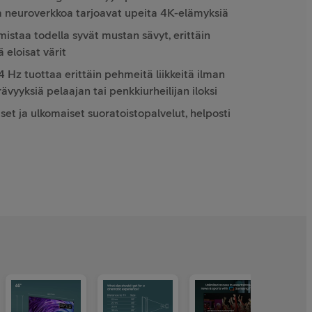
ta neuroverkkoa tarjoavat upeita 4K-elämyksiä
staa todella syvät mustan sävyt, erittäin
 eloisat värit
 Hz tuottaa erittäin pehmeitä liikkeitä ilman
rävyyksiä pelaajan tai penkkiurheilijan iloksi
et ja ulkomaiset suoratoistopalvelut, helposti