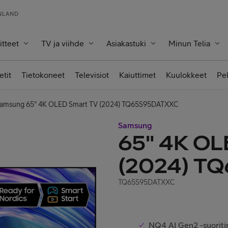
INLAND
itteet
TV ja viihde
Asiakastuki
Minun Telia
etit
Tietokoneet
Televisiot
Kaiuttimet
Kuulokkeet
Pe
amsung 65" 4K OLED Smart TV (2024) TQ65S95DATXXC
Samsung
65" 4K OL
(2024) T
TQ65S95DATXXC
NQ4 AI Gen2 -suoriti