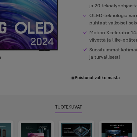
ja 20 tekoälypohjais
OLED-teknologia varmi
puhtaat valkoiset sekä
Motion Xcelerator 144
viivettä ja liike-epäte
Suosituimmat kotimais
ja turvallisesti
Poistunut valikoimasta
TUOTEKUVAT