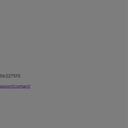
0306227515
upport/contact/