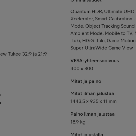
Quantum HDR, Ultimate UHD 
Xcelerator, Smart Calibration -
Mode, Object Tracking Sound 
Ambient Mode, Mobile to TV, M
-tuki, HGiG -tuki, Game Motion
Super UltraWide Game View
ew Tukee 32:9 ja 21:9
VESA-yhteensopivuus
400 x 300
Mitat ja paino
Mitat ilman jalustaa
a
1443,5 x 935 x 11 mm
a
Paino ilman jalustaa
18,9 kg
Mitat jalustalla