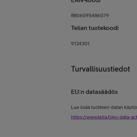
8806095486079
Telian tuotekoodi
9124301
Turvallisuustiedot
EU:n datasäädös
Lue lisää tuotteen datan käytös
https://www.telia.fi/eu-data-ac