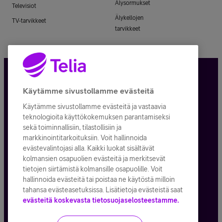
Älysormukset
Televisiot
Älykellojen
TV-tarvikkeet
tarvikkeet
Tietosuoja ja -turva
Käytämme sivustollamme evästeitä
Käytämme sivustollamme evästeitä ja vastaavia
Tilauksen peruuttaminen
teknologioita käyttökokemuksen parantamiseksi
sekä toiminnallisiin, tilastollisiin ja
Käyttöehdot
markkinointitarkoituksiin. Voit hallinnoida
evästevalintojasi alla. Kaikki luokat sisältävät
Evästeiden käyttö
kolmansien osapuolien evästeitä ja merkitsevät
tietojen siirtämistä kolmansille osapuolille. Voit
Toimitusehdot ja palvelukuvaukset
hallinnoida evästeitä tai poistaa ne käytöstä milloin
tahansa evästeasetuksissa. Lisätietoja evästeistä saat
evästeitä koskevasta tietosuojaselosteestamme.
Kaikki hinnat ALV
25,5
%