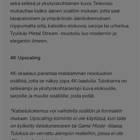
sekä selkeä ja yksityiskohtainen kuva. Televisio
mukauttaa lisäksi äänen sisällön mukaan, jotta saat
tasapainoisen ja ympäröivän äänikokemuksen
riippumatta siitä, katsotko elokuvia, sarjoja tai urheilua.
Tyylikäs Metal Stream -muotoilu luo modernin ja
elegantin ilmeen.
4K Upscaling
4K-skaalaus parantaa matalamman resoluution
sisältöä, jotta se näkyy jopa 4K-laadulla. Tuloksena on
selkeämpi ja yksityiskohtaisempi kuva elokuville,
sarjoille ja muulle sisällölle, josta pidät.
*Katselukokemus voi vaihdella sisällön ja formaatin
mukaan. Upscaling-toiminto ei ole käytössä, kun laite
on kytketty tietokoneeseen tai Game Mode -tilassa.
Tuloksia on verrattu aiempiin malleihin, joissa ei ole