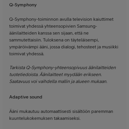
Q-Symphony
Q-Symphony-toiminnon avulla television kaiuttimet
toimivat yhdessä yhteensopivien Samsung-
äänilaitteiden kanssa sen sijaan, että ne
sammutettaisiin. Tuloksena on täyteläisempi,
ympäröivämpi ääni, jossa dialogi, tehosteet ja musiikki
toimivat yhdessä.
Tarkista Q-Symphony-yhteensopivuus äänilaitteiden
tuotetiedoista. Äänilaitteet myydään erikseen.
Saatavuus voi vaihdella mallin ja alueen mukaan.
Adaptive sound
Ääni mukautuu automaattisesti sisältöön paremman
kuuntelukokemuksen takaamiseksi.