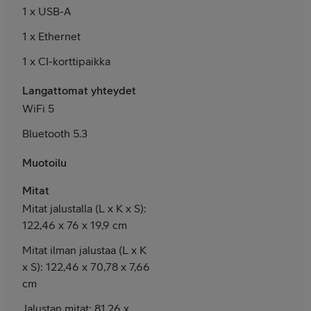
1
x USB-A
1 x Ethernet
1 x CI-korttipaikka
Langattomat yhteydet
WiFi 5
Bluetooth 5.3
Muotoilu
Mitat
Mitat jalustalla (L x K x S):
122,46 x 76 x 19,9 cm
Mitat ilman jalustaa (L x K
x S): 122,46 x 70,78 x 7,66
cm
Jalustan mitat: 81,26 x