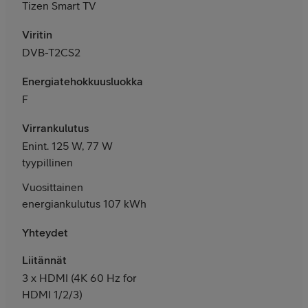
Tizen Smart TV
Viritin
DVB-T2CS2
Energiatehokkuusluokka
F
Virrankulutus
Enint. 125 W, 77 W
tyypillinen
Vuosittainen
energiankulutus 107 kWh
Yhteydet
Liitännät
3
x HDMI (
4K 60 Hz for
HDMI 1/2/3)