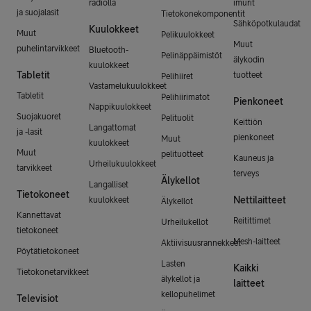
radiolla
imurit
ja suojalasit
Tietokonekomponentit
Sähköpotkulaudat
Kuulokkeet
Muut
Pelikuulokkeet
Muut
puhelintarvikkeet
Bluetooth-
Pelinäppäimistöt
älykodin
kuulokkeet
Tabletit
tuotteet
Pelihiiret
Vastamelukuulokkeet
Tabletit
Pelihiirimatot
Pienkoneet
Nappikuulokkeet
Suojakuoret
Pelituolit
Keittiön
Langattomat
ja -lasit
pienkoneet
Muut
kuulokkeet
Muut
pelituotteet
Kauneus ja
Urheilukuulokkeet
tarvikkeet
terveys
Älykellot
Langalliset
Tietokoneet
Nettilaitteet
kuulokkeet
Älykellot
Kannettavat
Reitittimet
Urheilukellot
tietokoneet
Mesh-laitteet
Aktiivisuusrannekkeet
Pöytätietokoneet
Lasten
Kaikki
Tietokonetarvikkeet
älykellot ja
laitteet
kellopuhelimet
Televisiot