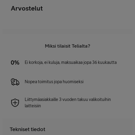
Arvostelut
Miksi tilaisit Telialta?
Ei korkoja, ei kuluja, maksuaikaa jopa 36 kuukautta
Nopea toimitus jopa huomiseksi
Liittymäasiakkaille 3 vuoden takuu valikoituihin
laitteisiin
Tekniset tiedot