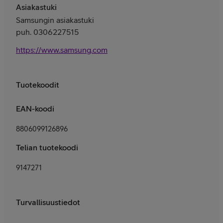
Asiakastuki
Samsungin asiakastuki
puh. 0306227515
https://www.samsung.com/fi/support/contact/
Tuotekoodit
EAN-koodi
8806099126896
Telian tuotekoodi
9147271
Turvallisuustiedot