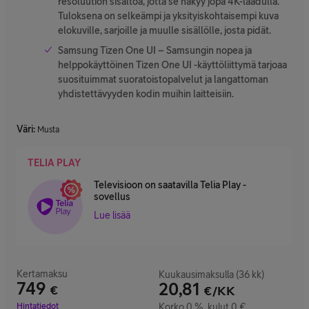
resoluution sisältöä, jotta se näkyy jopa 4K-laadulla.
Tuloksena on selkeämpi ja yksityiskohtaisempi kuva
elokuville, sarjoille ja muulle sisällölle, josta pidät.
Samsung Tizen One UI – Samsungin nopea ja
helppokäyttöinen Tizen One UI -käyttöliittymä tarjoaa
suosituimmat suoratoistopalvelut ja langattoman
yhdistettävyyden kodin muihin laitteisiin.
Väri
:
Musta
TELIA PLAY
Televisioon on saatavilla Telia Play -
sovellus
Lue lisää
Kertamaksu
Kuukausimaksulla (36 kk)
749
20,81
€
€/KK
Hinta 749 €
Hintatiedot
Korko 0 %, kulut 0 €