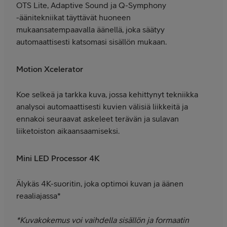
OTS Lite, Adaptive Sound ja Q-Symphony
-äänitekniikat täyttävät huoneen
mukaansatempaavalla äänellä, joka säätyy
automaattisesti katsomasi sisällön mukaan.
Motion Xcelerator
Koe selkeä ja tarkka kuva, jossa kehittynyt tekniikka
analysoi automaattisesti kuvien välisiä liikkeitä ja
ennakoi seuraavat askeleet terävän ja sulavan
liiketoiston aikaansaamiseksi.
Mini LED Processor 4K
Älykäs 4K-suoritin, joka optimoi kuvan ja äänen
reaaliajassa*
*Kuvakokemus voi vaihdella sisällön ja formaatin