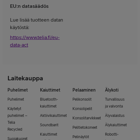
EU:n datasäädös
Lue lisää tuotteen datan
käytöstä:
https://www.telia.fi/eu-
data-act
Laitekauppa
Puhelimet
Kaiuttimet
Pelaaminen
Älykoti
Puhelimet
Bluetooth-
Pelikonsolit
Turvallisuus
kaiuttimet
ja valvonta
Käytetyt
Konsolipelit
puhelimet –
Aktiivikaiuttimet
Älyvalaistus
Konsolitarvikkeet
Telia
Soundbarit
Älykaiuttimet
Pelitietokoneet
Recycled
Kaiuttimet
Robotti-
Pelinäytöt
Suojakuoret