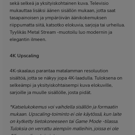
sekä selkeä ja yksityiskohtainen kuva. Televisio
mukauttaa lisäksi äänen sisällön mukaan, jotta saat
tasapainoisen ja ympäröivän äänikokemuksen
riippumatta siitä, katsotko elokuvia, sarjoja tai urheilua.
Tyylikäs Metal Stream -muotoilu luo modernin ja
elegantin ilmeen.
4K Upscaling
4K-skaalaus parantaa matalamman resoluution
sisältöä, jotta se näkyy jopa 4K-laadulla. Tuloksena on
selkeämpi ja yksityiskohtaisempi kuva elokuville,
sarjoille ja muulle sisällölle, josta pidät.
*Katselukokemus voi vaihdella sisällön ja formaatin
mukaan. Upscaling-toiminto ei ole käytössä, kun laite
on kytketty tietokoneeseen tai Game Mode -tilassa.
Tuloksia on verrattu aiempiin malleihin, joissa ei ole