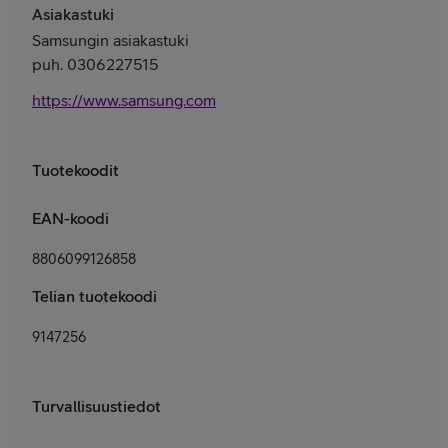
Asiakastuki
Samsungin asiakastuki
puh. 0306227515
https://www.samsung.com/fi/support/contact/
Tuotekoodit
EAN-koodi
8806099126858
Telian tuotekoodi
9147256
Turvallisuustiedot