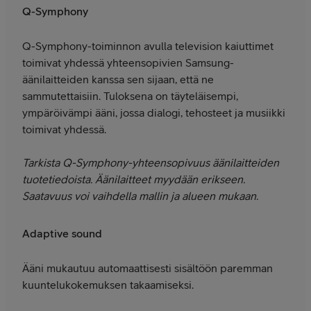
Q-Symphony
Q-Symphony-toiminnon avulla television kaiuttimet
toimivat yhdessä yhteensopivien Samsung-
äänilaitteiden kanssa sen sijaan, että ne
sammutettaisiin. Tuloksena on täyteläisempi,
ympäröivämpi ääni, jossa dialogi, tehosteet ja musiikki
toimivat yhdessä.
Tarkista Q-Symphony-yhteensopivuus äänilaitteiden
tuotetiedoista. Äänilaitteet myydään erikseen.
Saatavuus voi vaihdella mallin ja alueen mukaan.
Adaptive sound
Ääni mukautuu automaattisesti sisältöön paremman
kuuntelukokemuksen takaamiseksi.