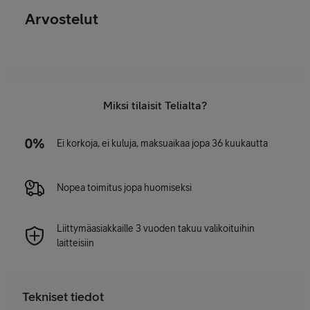
Arvostelut
Miksi tilaisit Telialta?
Ei korkoja, ei kuluja, maksuaikaa jopa 36 kuukautta
Nopea toimitus jopa huomiseksi
Liittymäasiakkaille 3 vuoden takuu valikoituihin
laitteisiin
Tekniset tiedot