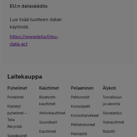
EU:n datasäädös
Lue lisää tuotteen datan
käytöstä:
https://www.telia.fi/eu-
data-act
Laitekauppa
Puhelimet
Kaiuttimet
Pelaaminen
Älykoti
Puhelimet
Bluetooth-
Pelikonsolit
Turvallisuus
kaiuttimet
ja valvonta
Käytetyt
Konsolipelit
puhelimet –
Aktiivikaiuttimet
Älyvalaistus
Konsolitarvikkeet
Telia
Soundbarit
Älykaiuttimet
Pelitietokoneet
Recycled
Kaiuttimet
Robotti-
Pelinäytöt
Suojakuoret