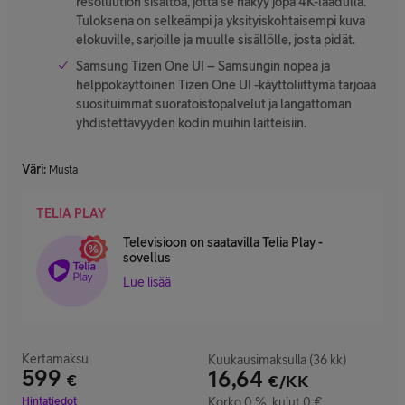
resoluution sisältöä, jotta se näkyy jopa 4K-laadulla.
Tuloksena on selkeämpi ja yksityiskohtaisempi kuva
elokuville, sarjoille ja muulle sisällölle, josta pidät.
Samsung Tizen One UI – Samsungin nopea ja
helppokäyttöinen Tizen One UI -käyttöliittymä tarjoaa
suosituimmat suoratoistopalvelut ja langattoman
yhdistettävyyden kodin muihin laitteisiin.
Väri
:
Musta
TELIA PLAY
Televisioon on saatavilla Telia Play -
sovellus
Lue lisää
Kertamaksu
Kuukausimaksulla (36 kk)
599
16,64
€
€/KK
Hinta 599 €
Hintatiedot
Korko 0 %, kulut 0 €