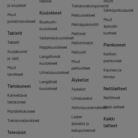
radiolla
imurit
ja suojalasit
Tietokonekomponentit
Sähköpotkulaudat
Kuulokkeet
Muut
Pelikuulokkeet
Muut
puhelintarvikkeet
Bluetooth-
Pelinäppäimistöt
älykodin
kuulokkeet
Tabletit
tuotteet
Pelihiiret
Vastamelukuulokkeet
Tabletit
Pelihiirimatot
Pienkoneet
Nappikuulokkeet
Suojakuoret
Pelituolit
Keittiön
Langattomat
ja -lasit
pienkoneet
Muut
kuulokkeet
Muut
pelituotteet
Kauneus ja
Urheilukuulokkeet
tarvikkeet
terveys
Älykellot
Langalliset
Tietokoneet
Nettilaitteet
kuulokkeet
Älykellot
Kannettavat
Reitittimet
Urheilukellot
tietokoneet
Mesh-laitteet
Aktiivisuusrannekkeet
Pöytätietokoneet
Lasten
Kaikki
Tietokonetarvikkeet
älykellot ja
laitteet
kellopuhelimet
Televisiot