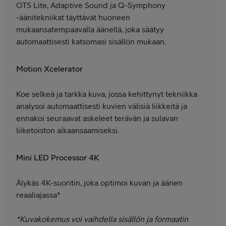
OTS Lite, Adaptive Sound ja Q-Symphony
-äänitekniikat täyttävät huoneen
mukaansatempaavalla äänellä, joka säätyy
automaattisesti katsomasi sisällön mukaan.
Motion Xcelerator
Koe selkeä ja tarkka kuva, jossa kehittynyt tekniikka
analysoi automaattisesti kuvien välisiä liikkeitä ja
ennakoi seuraavat askeleet terävän ja sulavan
liiketoiston aikaansaamiseksi.
Mini LED Processor 4K
Älykäs 4K-suoritin, joka optimoi kuvan ja äänen
reaaliajassa*
*Kuvakokemus voi vaihdella sisällön ja formaatin