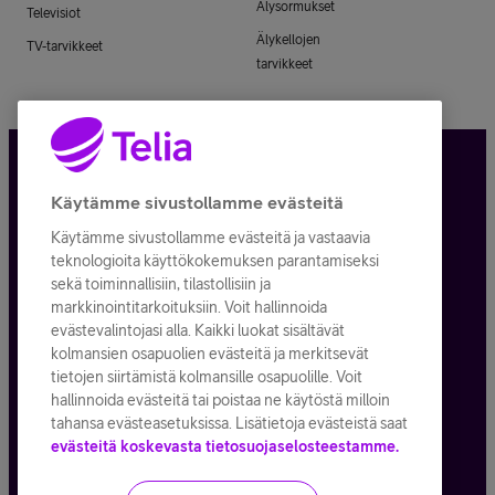
Älysormukset
Televisiot
Älykellojen
TV-tarvikkeet
tarvikkeet
Tietosuoja ja -turva
Käytämme sivustollamme evästeitä
Käytämme sivustollamme evästeitä ja vastaavia
Tilauksen peruuttaminen
teknologioita käyttökokemuksen parantamiseksi
sekä toiminnallisiin, tilastollisiin ja
Käyttöehdot
markkinointitarkoituksiin. Voit hallinnoida
evästevalintojasi alla. Kaikki luokat sisältävät
Evästeiden käyttö
kolmansien osapuolien evästeitä ja merkitsevät
tietojen siirtämistä kolmansille osapuolille. Voit
Toimitusehdot ja palvelukuvaukset
hallinnoida evästeitä tai poistaa ne käytöstä milloin
tahansa evästeasetuksissa. Lisätietoja evästeistä saat
evästeitä koskevasta tietosuojaselosteestamme.
Kaikki hinnat ALV
25,5
%