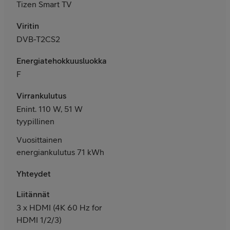
Tizen Smart TV
Viritin
DVB-T2CS2
Energiatehokkuusluokka
F
Virrankulutus
Enint. 110 W, 51 W
tyypillinen
Vuosittainen
energiankulutus 71 kWh
Yhteydet
Liitännät
3
x HDMI (
4K 60 Hz for
HDMI 1/2/3)