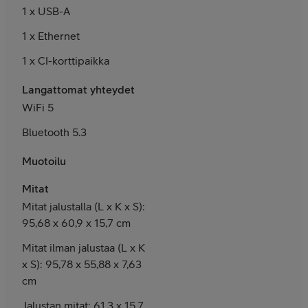
1
x USB-A
1 x Ethernet
1 x CI-korttipaikka
Langattomat yhteydet
WiFi 5
Bluetooth 5.3
Muotoilu
Mitat
Mitat jalustalla (L x K x S):
95,68 x 60,9 x 15,7 cm
Mitat ilman jalustaa (L x K
x S): 95,78 x 55,88 x 7,63
cm
Jalustan mitat: 61,3 x 15,7