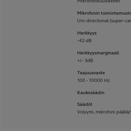
Mikrofonikuulokkeet
Mikrofonin toimintamuot
Uni-directional (super-ca
Herkkyys
-42 dB
Herkkyysmarginaali
+/- 3dB
Taajuusvaste
100 - 10000 Hz
Kaukosäädin
Säädöt
Volyymi, mikrofoni pääll