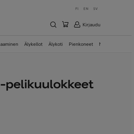
FI
EN
SV
Kirjaudu
laaminen
Älykellot
Älykoti
Pienkoneet
Nettilaitteet
-pelikuulokkeet