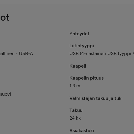
dot
Yhteydet
Liitintyyppi
gallinen - USB-A
USB (4-nastainen USB tyyppi 
Kaapeli
Kaapelin pituus
1.3 m
muovi
Valmistajan takuu ja tuki
Takuu
24 kk
Asiakastuki