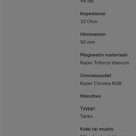
96 dB
Impedanssi
32 Ohm
Himmennin
50 mm
Magneetin materiaali
Razer Triforce titanium
Ominaisuudet
Razer Chroma RGB
Mikrofoni
Tyyppi
Tanko
Koko tai muoto