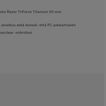
isto Razer TriForce Titanium 50 mm
e, soveltuu sekä konsoli- että PC-pelaamiseen
perclear -mikrofoni