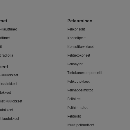
imet
Pelaaminen
-kaiuttimet
Pelikonsolit
uttimet
Konsolipelit
it
Konsolitarvikkeet
 radiolla
Pelitietokoneet
Pelinäytöt
keet
Tietokonekomponentit
-kuulokkeet
Pelikuulokkeet
ukuulokkeet
Pelinäppäimistöt
lokkeet
Pelihiiret
mat kuulokkeet
Pelihiirimatot
ulokkeet
Pelituolit
et kuulokkeet
Muut pelituotteet