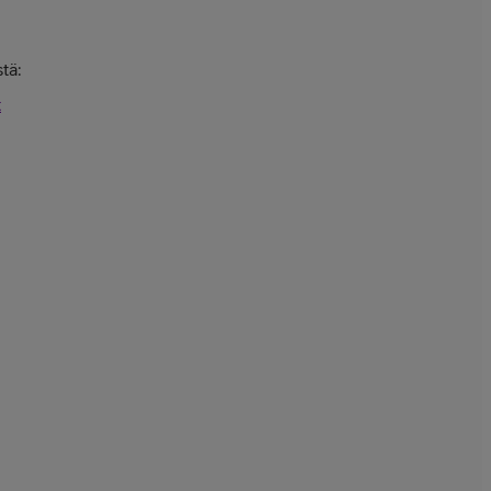
tä:
t