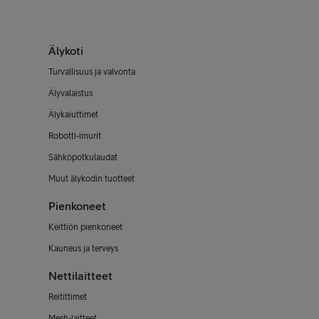
Älykoti
Turvallisuus ja valvonta
Älyvalaistus
Älykaiuttimet
Robotti-imurit
Sähköpotkulaudat
Muut älykodin tuotteet
Pienkoneet
Keittiön pienkoneet
Kauneus ja terveys
Nettilaitteet
Reitittimet
Mesh-laitteet