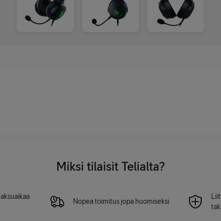
Miksi tilaisit Telialta?
 maksuaikaa
Lii
Nopea toimitus jopa huomiseksi
tak