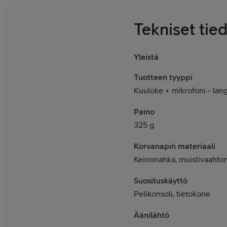
Tekniset tie
Yleistä
Tuotteen tyyppi
Kuuloke + mikrofoni - lan
Paino
325 g
Korvanapin materiaali
Keinonahka, muistivaahto
Suosituskäyttö
Pelikonsoli, tietokone
Äänilähtö