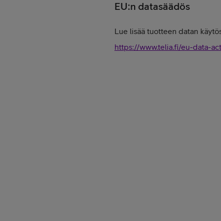
EU:n datasäädös
Lue lisää tuotteen datan käytös
https://www.telia.fi/eu-data-ac