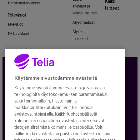
Kaikki
Tietokonetarvikkeet
älykellot ja
laitteet
kellopuhelimet
Televisiot
Älysormukset
Televisiot
Älykellojen
TV-tarvikkeet
tarvikkeet
Tietosuoja ja -turva
Käytämme sivustollamme evästeitä
Käytämme sivustollamme evästeitä ja vastaavia
Tilauksen peruuttaminen
teknologioita käyttökokemuksen parantamiseksi
sekä toiminnallisiin, tilastollisiin ja
Käyttöehdot
markkinointitarkoituksiin. Voit hallinnoida
evästevalintojasi alla. Kaikki luokat sisältävät
Evästeiden käyttö
kolmansien osapuolien evästeitä ja merkitsevät
tietojen siirtämistä kolmansille osapuolille. Voit
Toimitusehdot ja palvelukuvaukset
hallinnoida evästeitä tai poistaa ne käytöstä milloin