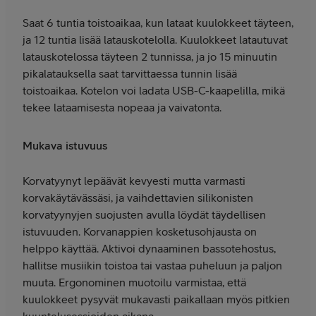
Saat 6 tuntia toistoaikaa, kun lataat kuulokkeet täyteen,
ja 12 tuntia lisää latauskotelolla. Kuulokkeet latautuvat
latauskotelossa täyteen 2 tunnissa, ja jo 15 minuutin
pikalatauksella saat tarvittaessa tunnin lisää
toistoaikaa. Kotelon voi ladata USB-C-kaapelilla, mikä
tekee lataamisesta nopeaa ja vaivatonta.
Mukava istuvuus
Korvatyynyt lepäävät kevyesti mutta varmasti
korvakäytävässäsi, ja vaihdettavien silikonisten
korvatyynyjen suojusten avulla löydät täydellisen
istuvuuden. Korvanappien kosketusohjausta on
helppo käyttää. Aktivoi dynaaminen bassotehostus,
hallitse musiikin toistoa tai vastaa puheluun ja paljon
muuta. Ergonominen muotoilu varmistaa, että
kuulokkeet pysyvät mukavasti paikallaan myös pitkien