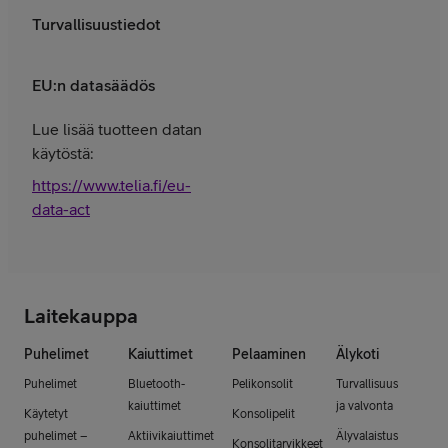
Turvallisuustiedot
EU:n datasäädös
Lue lisää tuotteen datan
käytöstä:
https://www.telia.fi/eu-
data-act
Laitekauppa
Puhelimet
Kaiuttimet
Pelaaminen
Älykoti
Puhelimet
Bluetooth-
Pelikonsolit
Turvallisuus
kaiuttimet
ja valvonta
Käytetyt
Konsolipelit
puhelimet –
Aktiivikaiuttimet
Älyvalaistus
Konsolitarvikkeet