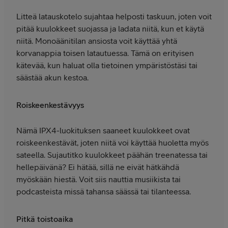
Litteä latauskotelo sujahtaa helposti taskuun, joten voit
pitää kuulokkeet suojassa ja ladata niitä, kun et käytä
niitä. Monoäänitilan ansiosta voit käyttää yhtä
korvanappia toisen latautuessa. Tämä on erityisen
kätevää, kun haluat olla tietoinen ympäristöstäsi tai
säästää akun kestoa.
Roiskeenkestävyys
Nämä IPX4-luokituksen saaneet kuulokkeet ovat
roiskeenkestävät, joten niitä voi käyttää huoletta myös
sateella. Sujautitko kuulokkeet päähän treenatessa tai
hellepäivänä? Ei hätää, sillä ne eivät hätkähdä
myöskään hiestä. Voit siis nauttia musiikista tai
podcasteista missä tahansa säässä tai tilanteessa.
Pitkä toistoaika