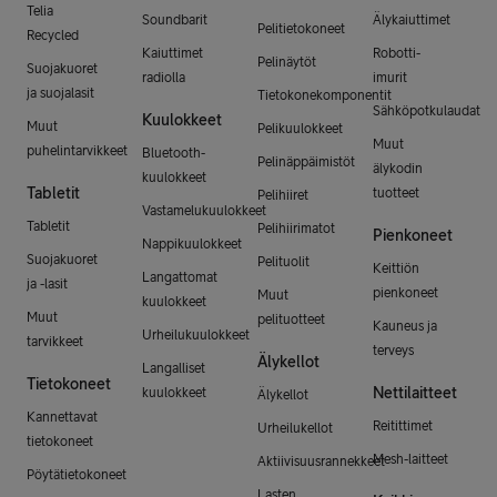
Telia
Soundbarit
Älykaiuttimet
Pelitietokoneet
Recycled
Kaiuttimet
Robotti-
Pelinäytöt
Suojakuoret
radiolla
imurit
ja suojalasit
Tietokonekomponentit
Sähköpotkulaudat
Kuulokkeet
Muut
Pelikuulokkeet
Muut
puhelintarvikkeet
Bluetooth-
Pelinäppäimistöt
älykodin
kuulokkeet
Tabletit
tuotteet
Pelihiiret
Vastamelukuulokkeet
Tabletit
Pelihiirimatot
Pienkoneet
Nappikuulokkeet
Suojakuoret
Pelituolit
Keittiön
Langattomat
ja -lasit
pienkoneet
Muut
kuulokkeet
Muut
pelituotteet
Kauneus ja
Urheilukuulokkeet
tarvikkeet
terveys
Älykellot
Langalliset
Tietokoneet
Nettilaitteet
kuulokkeet
Älykellot
Kannettavat
Reitittimet
Urheilukellot
tietokoneet
Mesh-laitteet
Aktiivisuusrannekkeet
Pöytätietokoneet
Lasten