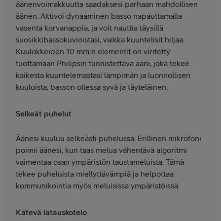
äänenvoimakkuutta saadaksesi parhaan mahdollisen
äänen. Aktivoi dynaaminen basso napauttamalla
vasenta korvanappia, ja voit nauttia täysillä
suosikkibassokuvioistasi, vaikka kuuntelisit hiljaa.
Kuulokkeiden 10 mm:n elementit on viritetty
tuottamaan Philipsin tunnistettava ääni, joka tekee
kaikesta kuuntelemastasi lämpimän ja luonnollisen
kuuloista, basson ollessa syvä ja täyteläinen.
Selkeät puhelut
Äänesi kuuluu selkeästi puhelussa. Erillinen mikrofoni
poimii äänesi, kun taas melua vähentävä algoritmi
vaimentaa osan ympäristön taustameluista. Tämä
tekee puheluista miellyttävämpiä ja helpottaa
kommunikointia myös meluisissa ympäristöissä.
Kätevä latauskotelo