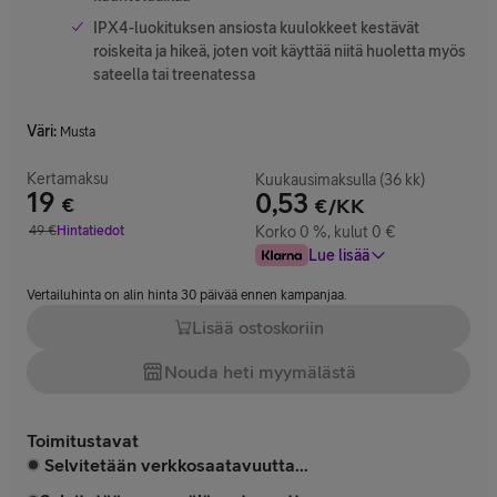
IPX4-luokituksen ansiosta kuulokkeet kestävät
roiskeita ja hikeä, joten voit käyttää niitä huoletta myös
sateella tai treenatessa
Väri
:
Musta
Kertamaksu
Kuukausimaksulla (36 kk)
19
0,53
€
€/KK
Hinta 19 €
49
€
Hintatiedot
Korko 0 %, kulut 0 €
Vertailuhinta 49 €
Lue lisää
Vertailuhinta on alin hinta 30 päivää ennen kampanjaa.
Lisää ostoskoriin
Nouda heti myymälästä
Toimitustavat
Selvitetään verkkosaatavuutta...