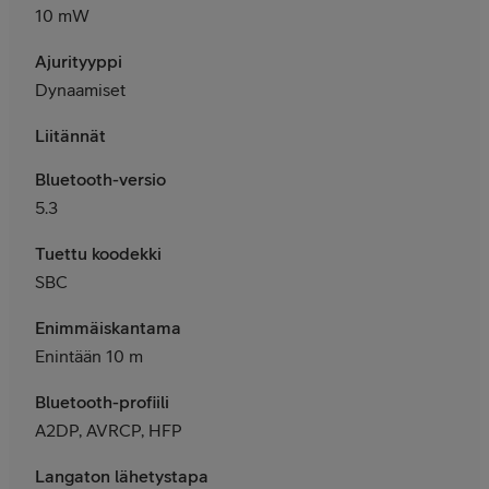
10 mW
Ajurityyppi
Dynaamiset
Liitännät
Bluetooth-versio
5.3
Tuettu koodekki
SBC
Enimmäiskantama
Enintään 10 m
Bluetooth-profiili
A2DP, AVRCP, HFP
Langaton lähetystapa