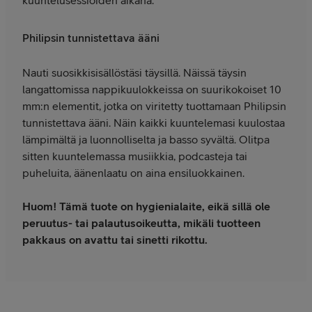
kuuntelusessioiden aikana.
Philipsin tunnistettava ääni
Nauti suosikkisisällöstäsi täysillä. Näissä täysin
langattomissa nappikuulokkeissa on suurikokoiset 10
mm:n elementit, jotka on viritetty tuottamaan Philipsin
tunnistettava ääni. Näin kaikki kuuntelemasi kuulostaa
lämpimältä ja luonnolliselta ja basso syvältä. Olitpa
sitten kuuntelemassa musiikkia, podcasteja tai
puheluita, äänenlaatu on aina ensiluokkainen.
Huom! Tämä tuote on hygienialaite, eikä sillä ole
peruutus- tai palautusoikeutta, mikäli tuotteen
pakkaus on avattu tai sinetti rikottu.