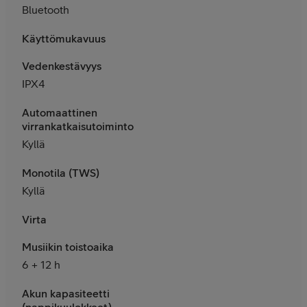
Bluetooth
Käyttömukavuus
Vedenkestävyys
IPX4
Automaattinen
virrankatkaisutoiminto
Kyllä
Monotila (TWS)
Kyllä
Virta
Musiikin toistoaika
6 + 12 h
Akun kapasiteetti
(nappikuulokkeet)