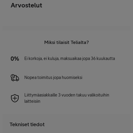
Arvostelut
Miksi tilaisit Telialta?
Ei korkoja, ei kuluja, maksuaikaa jopa 36 kuukautta
Nopea toimitus jopa huomiseksi
Liittymäasiakkaille 3 vuoden takuu valikoituihin
laitteisiin
Tekniset tiedot