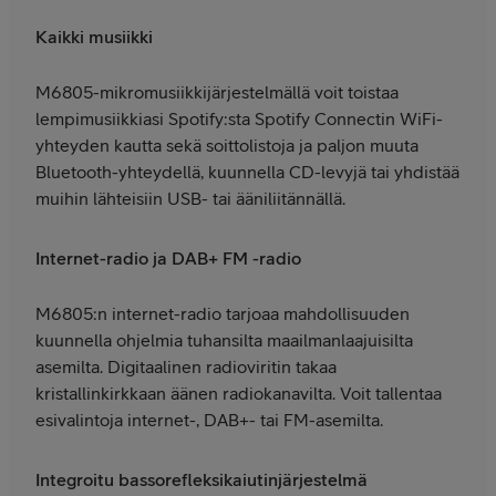
Kaikki musiikki
M6805-mikromusiikkijärjestelmällä voit toistaa
lempimusiikkiasi Spotify:sta Spotify Connectin WiFi-
yhteyden kautta sekä soittolistoja ja paljon muuta
Bluetooth-yhteydellä, kuunnella CD-levyjä tai yhdistää
muihin lähteisiin USB- tai ääniliitännällä.
Internet-radio ja DAB+ FM -radio
M6805:n internet-radio tarjoaa mahdollisuuden
kuunnella ohjelmia tuhansilta maailmanlaajuisilta
asemilta. Digitaalinen radioviritin takaa
kristallinkirkkaan äänen radiokanavilta. Voit tallentaa
esivalintoja internet-, DAB+- tai FM-asemilta.
Integroitu bassorefleksikaiutinjärjestelmä