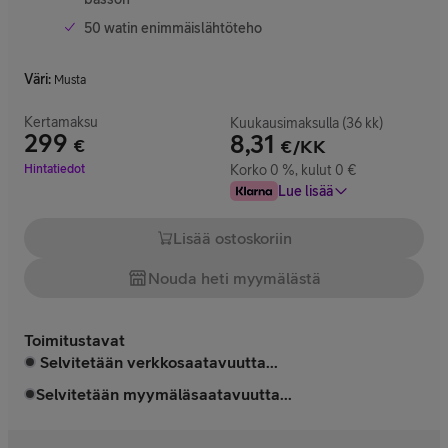
50 watin enimmäislähtöteho
Väri
:
Musta
Kertamaksu
Kuukausimaksulla (36 kk)
299
8,31
€
€/KK
Hinta 299 €
Hintatiedot
Korko 0 %, kulut 0 €
Lue lisää
Lisää ostoskoriin
Nouda heti myymälästä
Toimitustavat
Selvitetään verkkosaatavuutta...
Selvitetään myymäläsaatavuutta...