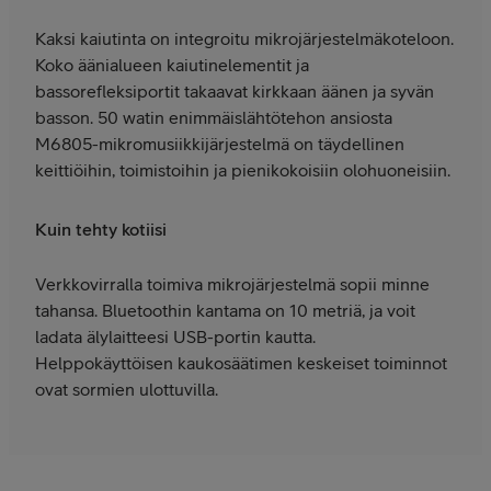
Kaksi kaiutinta on integroitu mikrojärjestelmäkoteloon.
Koko äänialueen kaiutinelementit ja
bassorefleksiportit takaavat kirkkaan äänen ja syvän
basson. 50 watin enimmäislähtötehon ansiosta
M6805-mikromusiikkijärjestelmä on täydellinen
keittiöihin, toimistoihin ja pienikokoisiin olohuoneisiin.
Kuin tehty kotiisi
Verkkovirralla toimiva mikrojärjestelmä sopii minne
tahansa. Bluetoothin kantama on 10 metriä, ja voit
ladata älylaitteesi USB-portin kautta.
Helppokäyttöisen kaukosäätimen keskeiset toiminnot
ovat sormien ulottuvilla.