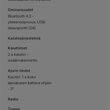
Ominaisuudet
Bluetooth 4.2 -
yhteensopivuus, USB-
latausportti (2A)
Kaiutinjärjestelmä
Kaiuttimet
2 x kaiutin -
sisäänrakennettu
Ajurin tiedot
Kaiutin: 1 x koko
äänialueen kattava ohjain
- 3"
Radio
Tyyppi