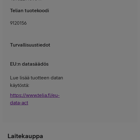
Telian tuotekoodi
9120156
Turvallisuustiedot
EU:n datasäädös
Lue lisää tuotteen datan
käytöstä:
https://www.telia.fi/eu-
data-act
Laitekauppa