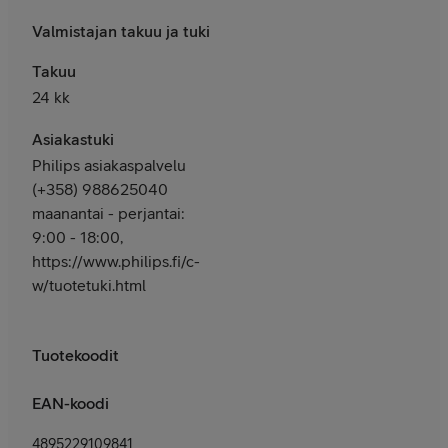
Valmistajan takuu ja tuki
Takuu
24 kk
Asiakastuki
Philips asiakaspalvelu
(+358) 988625040
maanantai - perjantai:
9:00 - 18:00,
https://www.philips.fi/c-
w/tuotetuki.html
Tuotekoodit
EAN-koodi
4895229109841