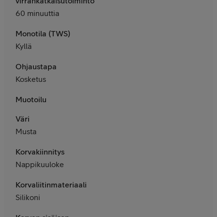
virrankatkaisutoiminto
60 minuuttia
Monotila (TWS)
Kyllä
Ohjaustapa
Kosketus
Muotoilu
Väri
Musta
Korvakiinnitys
Nappikuuloke
Korvaliitinmateriaali
Silikoni