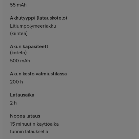
55 mAh
Akkutyyppi (latauskotelo)
Litiumpolymeeriakku
(kiinteä)
Akun kapasiteetti
(kotelo)
500 mAh
Akun kesto valmiustilassa
200 h
Latausaika
2 h
Nopea lataus
15 minuutin käyttöaika
tunnin latauksella