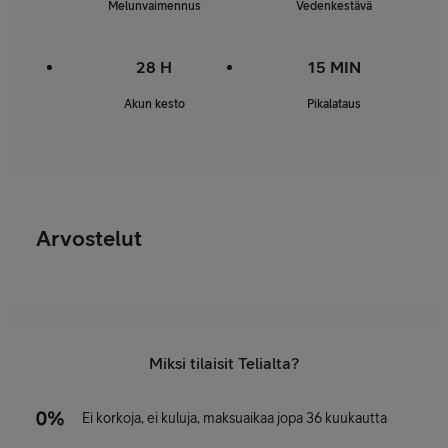
Melunvaimennus
Vedenkestävä
28 H
15 MIN
Akun kesto
Pikalataus
Arvostelut
Miksi tilaisit Telialta?
Ei korkoja, ei kuluja, maksuaikaa jopa 36 kuukautta