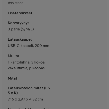
Assistant
Lisätarvikkeet
Korvatyynyt
3 paria (S/M/L)
Latauskaapeli
USB-C-kaapeli, 200 mm
Muuta
1 kantohihna, 3 kokoa
vakauttimia, pikaopas
Mitat
Latauskotelon mitat (L x
S x K)
7,16 x 2,97 x 4,32 cm