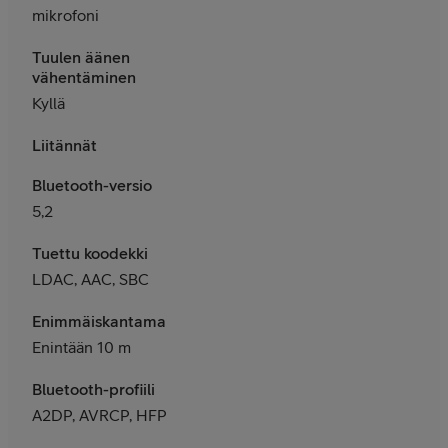
mikrofoni
Tuulen äänen
vähentäminen
Kyllä
Liitännät
Bluetooth-versio
5,2
Tuettu koodekki
LDAC, AAC, SBC
Enimmäiskantama
Enintään 10 m
Bluetooth-profiili
A2DP, AVRCP, HFP