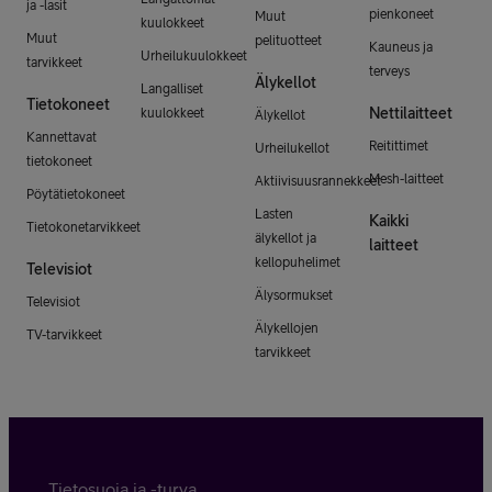
ja -lasit
pienkoneet
Muut
kuulokkeet
Muut
pelituotteet
Kauneus ja
Urheilukuulokkeet
tarvikkeet
terveys
Älykellot
Langalliset
Tietokoneet
Nettilaitteet
kuulokkeet
Älykellot
Kannettavat
Reitittimet
Urheilukellot
tietokoneet
Mesh-laitteet
Aktiivisuusrannekkeet
Pöytätietokoneet
Lasten
Kaikki
Tietokonetarvikkeet
älykellot ja
laitteet
kellopuhelimet
Televisiot
Älysormukset
Televisiot
Älykellojen
TV-tarvikkeet
tarvikkeet
Tietosuoja ja -turva