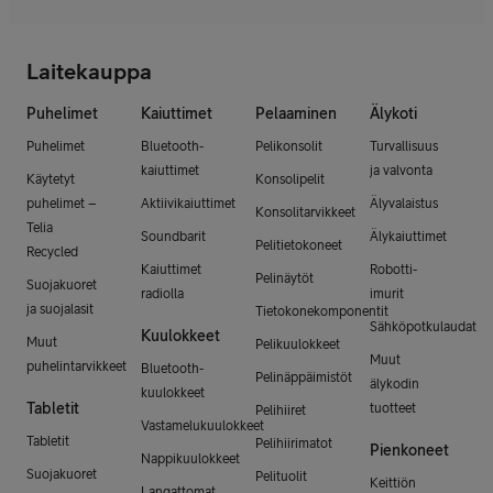
Laitekauppa
Puhelimet
Kaiuttimet
Pelaaminen
Älykoti
Puhelimet
Bluetooth-
Pelikonsolit
Turvallisuus
kaiuttimet
ja valvonta
Käytetyt
Konsolipelit
puhelimet –
Aktiivikaiuttimet
Älyvalaistus
Konsolitarvikkeet
Telia
Soundbarit
Älykaiuttimet
Pelitietokoneet
Recycled
Kaiuttimet
Robotti-
Pelinäytöt
Suojakuoret
radiolla
imurit
ja suojalasit
Tietokonekomponentit
Sähköpotkulaudat
Kuulokkeet
Muut
Pelikuulokkeet
Muut
puhelintarvikkeet
Bluetooth-
Pelinäppäimistöt
älykodin
kuulokkeet
Tabletit
tuotteet
Pelihiiret
Vastamelukuulokkeet
Tabletit
Pelihiirimatot
Pienkoneet
Nappikuulokkeet
Suojakuoret
Pelituolit
Keittiön
Langattomat