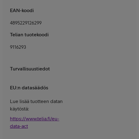
EAN-koodi
4895229126299
Telian tuotekoodi
9116293
Turvallisuustiedot
EU:n datasäädös
Lue lisää tuotteen datan
käytöstä:
https://www.telia.fi/eu-
data-act