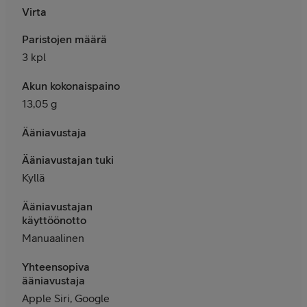
Virta
Paristojen määrä
3 kpl
Akun kokonaispaino
13,05 g
Ääniavustaja
Ääniavustajan tuki
Kyllä
Ääniavustajan
käyttöönotto
Manuaalinen
Yhteensopiva
ääniavustaja
Apple Siri, Google