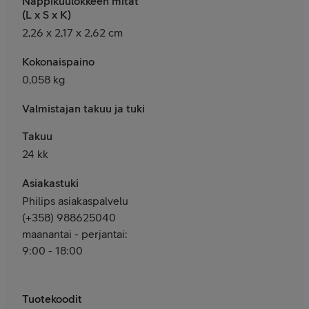
Nappikuulokkeen mitat
(L x S x K)
2,26 x 2,17 x 2,62 cm
Kokonaispaino
0,058 kg
Valmistajan takuu ja tuki
Takuu
24 kk
Asiakastuki
Philips asiakaspalvelu
(+358) 988625040
maanantai - perjantai:
9:00 - 18:00
Tuotekoodit