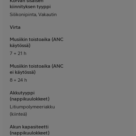
Korvan sisäisen
kiinnityksen tyyppi
Silikonipinta, Vakautin
Virta
Musiikin toistoaika (ANC
käytössä)
7 + 21 h
Musiikin toistoaika (ANC
ei käytössä)
8 + 24 h
Akkutyyppi
(nappikuulokkeet)
Litiumpolymeeriakku
(kiinteä)
Akun kapasiteetti
(nappikuulokkeet)