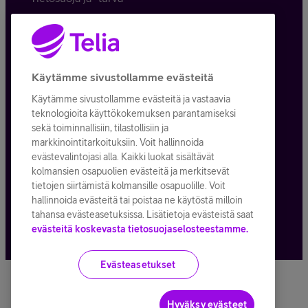
Tilauksen peruuttaminen
Käyttöehdot
Käytämme sivustollamme evästeitä
Evästeiden käyttö
Käytämme sivustollamme evästeitä ja vastaavia
Toimitusehdot ja palvelukuvaukset
teknologioita käyttökokemuksen parantamiseksi
sekä toiminnallisiin, tilastollisiin ja
markkinointitarkoituksiin. Voit hallinnoida
evästevalintojasi alla. Kaikki luokat sisältävät
kolmansien osapuolien evästeitä ja merkitsevät
Kaikki hinnat ALV
25,5
%
tietojen siirtämistä kolmansille osapuolille. Voit
hallinnoida evästeitä tai poistaa ne käytöstä milloin
© Telia Company
2026
tahansa evästeasetuksissa. Lisätietoja evästeistä saat
evästeitä koskevasta tietosuojaselosteestamme.
Evästeasetukset
Hyväksy evästeet