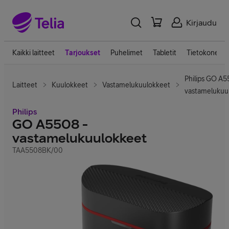
Kirjaudu
Kaikki laitteet
Tarjoukset
Puhelimet
Tabletit
Tietokoneet
Philips GO A5
Laitteet
Kuulokkeet
Vastamelukuulokkeet
vastamelukuu
Philips
GO A5508 -
vastamelukuulokkeet
TAA5508BK/00