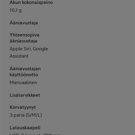
Akun kokonaispaino
10,1 g
Ääniavustaja
Yhteensopiva
ääniavustaja
Apple Siri, Google
Assistant
Ääniavustajan
käyttöönotto
Manuaalinen
Lisätarvikkeet
Korvatyynyt
3 paria (S/M/L)
Latauskaapeli