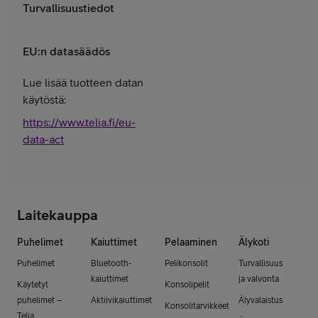
Turvallisuustiedot
EU:n datasäädös
Lue lisää tuotteen datan
käytöstä:
https://www.telia.fi/eu-
data-act
Laitekauppa
Puhelimet
Kaiuttimet
Pelaaminen
Älykoti
Puhelimet
Bluetooth-
Pelikonsolit
Turvallisuus
kaiuttimet
ja valvonta
Käytetyt
Konsolipelit
puhelimet –
Aktiivikaiuttimet
Älyvalaistus
Konsolitarvikkeet
Telia