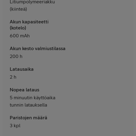
Litiumpolymeeriakku
(kiinteä)
Akun kapasiteetti
(kotelo)
600 mAh
Akun kesto valmiustilassa
200 h
Latausaika
2 h
Nopea lataus
5 minuutin käyttöaika
tunnin latauksella
Paristojen määrä
3 kpl