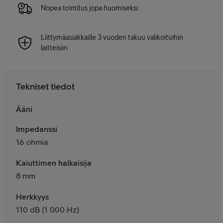
Nopea toimitus jopa huomiseksi
Liittymäasiakkaille 3 vuoden takuu valikoituihin
laitteisiin
Tekniset tiedot
Ääni
Impedanssi
16 ohmia
Kaiuttimen halkaisija
8 mm
Herkkyys
110 dB (1 000 Hz)