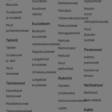
Soundbarit
Älykaiuttimet
Pelitietokoneet
Recycled
Kaiuttimet
Robotti-
Pelinäytöt
Suojakuoret
radiolla
imurit
ja suojalasit
Tietokonekomponentit
Sähköpotkulaudat
Kuulokkeet
Muut
Pelikuulokkeet
Muut
puhelintarvikkeet
Bluetooth-
Pelinäppäimistöt
älykodin
kuulokkeet
Tabletit
tuotteet
Pelihiiret
Vastamelukuulokkeet
Tabletit
Pelihiirimatot
Pienkoneet
Nappikuulokkeet
Suojakuoret
Pelituolit
Keittiön
Langattomat
ja -lasit
pienkoneet
Muut
kuulokkeet
Muut
pelituotteet
Kauneus ja
Urheilukuulokkeet
tarvikkeet
terveys
Älykellot
Langalliset
Tietokoneet
Nettilaitteet
kuulokkeet
Älykellot
Kannettavat
Reitittimet
Urheilukellot
tietokoneet
Mesh-laitteet
Aktiivisuusrannekkeet
Pöytätietokoneet
Lasten
Kaikki
Tietokonetarvikkeet