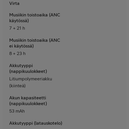
Virta
Musiikin toistoaika (ANC
käytössä)
7 + 21 h
Musiikin toistoaika (ANC
ei käytössä)
8 + 23 h
Akkutyyppi
(nappikuulokkeet)
Litiumpolymeeriakku
(kiinteä)
Akun kapasiteetti
(nappikuulokkeet)
53 mAh
Akkutyyppi (latauskotelo)