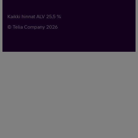
Kaikki hinnat ALV
25,5
%
© Telia Company
2026