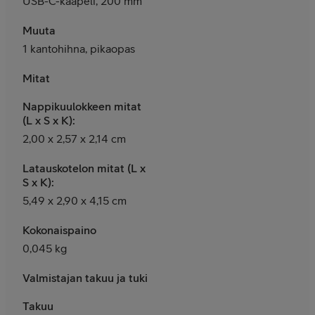
USB-C-kaapeli, 200 mm
Muuta
1 kantohihna, pikaopas
Mitat
Nappikuulokkeen mitat
(L x S x K):
2,00 x 2,57 x 2,14 cm
Latauskotelon mitat (L x
S x K):
5,49 x 2,90 x 4,15 cm
Kokonaispaino
0,045 kg
Valmistajan takuu ja tuki
Takuu