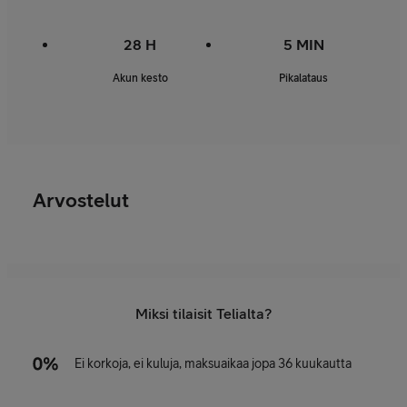
28 H
5 MIN
Akun kesto
Pikalataus
Arvostelut
Miksi tilaisit Telialta?
Ei korkoja, ei kuluja, maksuaikaa jopa 36 kuukautta