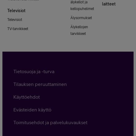
älykellot ja
laitteet
kellopuhelimet
Televisiot
Älysormukset
Televisiot
Älykellojen
TV-tarvikkeet
tarvikkeet
Tietosuoja ja -turva
Tilauksen peruuttaminen
Käyttöehdot
Evästeiden käyttö
Toimitusehdot ja palvelukuvaukset