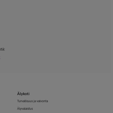
tä:
t
Älykoti
Turvallisuus ja valvonta
Älyvalaistus