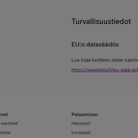
Turvallisuustiedot
EU:n datasäädös
Lue lisää tuotteen datan käytös
https://www.telia.fi/eu-data-ac
imet
Pelaaminen
-kaiuttimet
Pelikonsolit
uttimet
Konsolipelit