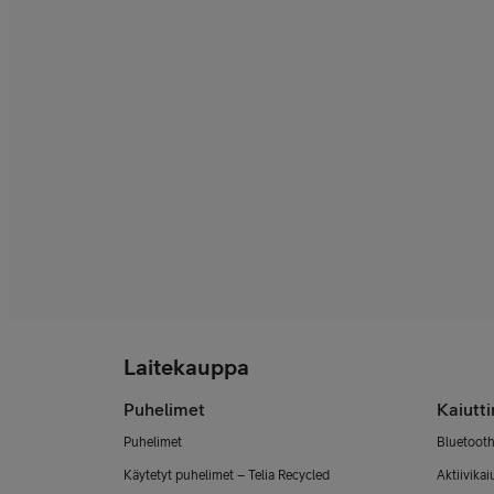
Laitekauppa
Puhelimet
Kaiutt
Puhelimet
Bluetooth
Käytetyt puhelimet – Telia Recycled
Aktiivikai