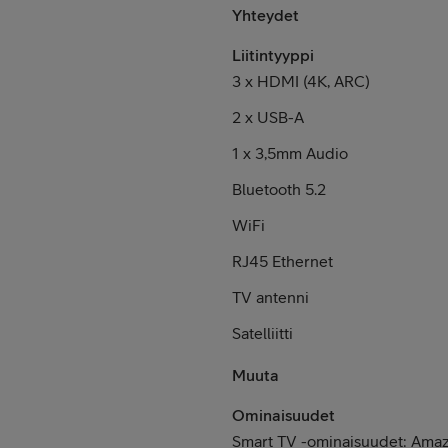
Yhteydet
Liitintyyppi
3 x HDMI (4K, ARC)
2 x USB-A
1 x 3,5mm Audio
Bluetooth 5.2
WiFi
RJ45 Ethernet
TV antenni
Satelliitti
Muuta
Ominaisuudet
Smart TV -ominaisuudet: Amaz