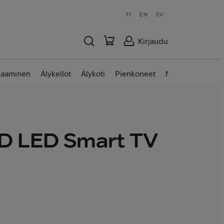
FI
EN
SV
Kirjaudu
laaminen
Älykellot
Älykoti
Pienkoneet
Nettilaitteet
D LED Smart TV