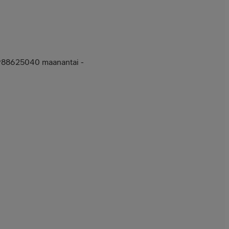
) 988625040 maanantai -