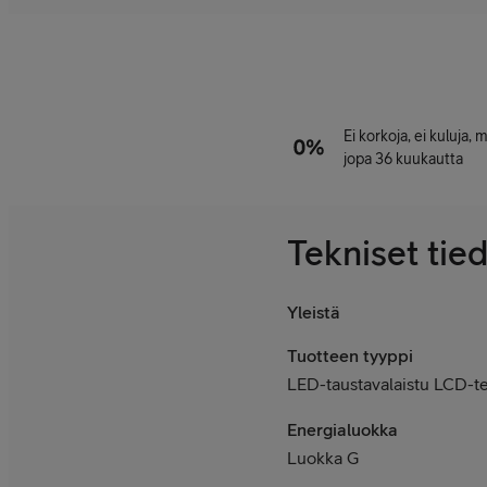
Ei korkoja, ei kuluja,
jopa 36 kuukautta
Tekniset tie
Yleistä
Tuotteen tyyppi
LED-taustavalaistu LCD-te
Energialuokka
Luokka G