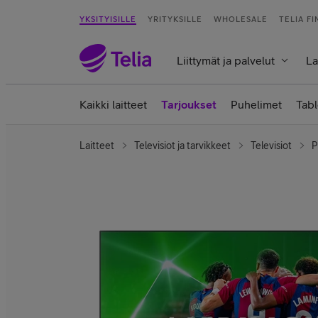
YKSITYISILLE
YRITYKSILLE
WHOLESALE
TELIA F
Liittymät ja palvelut
La
Kaikki laitteet
Tarjoukset
Puhelimet
Tabl
Laitteet
Televisiot ja tarvikkeet
Televisiot
P