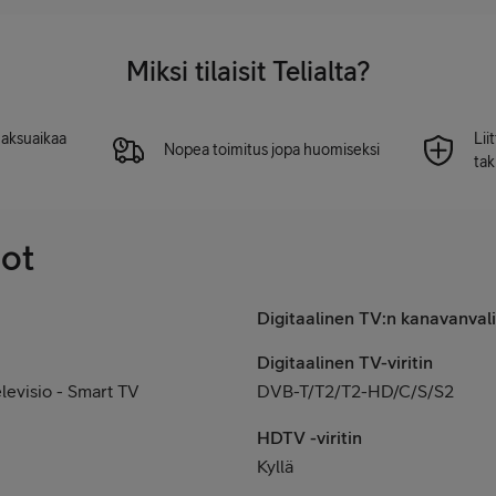
Miksi tilaisit Telialta?
 maksuaikaa
Lii
Nopea toimitus jopa huomiseksi
tak
dot
Digitaalinen TV:n kanavanvali
Digitaalinen TV-viritin
levisio - Smart TV
DVB-T/T2/T2-HD/C/S/S2
HDTV -viritin
Kyllä