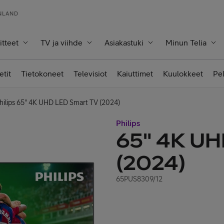
INLAND
itteet
TV ja viihde
Asiakastuki
Minun Telia
etit
Tietokoneet
Televisiot
Kaiuttimet
Kuulokkeet
Pe
hilips 65" 4K UHD LED Smart TV (2024)
Philips
65" 4K UH
(2024)
65PUS8309/12