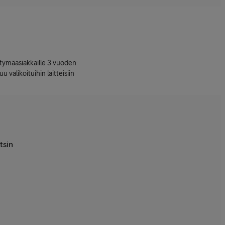
ttymäasiakkaille 3 vuoden
uu valikoituihin laitteisiin
tsin