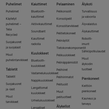
Puhelimet
Kaiuttimet
Pelaaminen
Älykoti
Puhelimet
Bluetooth-
Pelikonsolit
Turvallisuus
kaiuttimet
ja valvonta
Käytetyt
Konsolipelit
puhelimet –
Aktiivikaiuttimet
Älyvalaistus
Konsolitarvikkeet
Telia
Soundbarit
Älykaiuttimet
Pelitietokoneet
Recycled
Kaiuttimet
Robotti-
Pelinäytöt
Suojakuoret
radiolla
imurit
ja suojalasit
Tietokonekomponentit
Sähköpotkulaudat
Kuulokkeet
Muut
Pelikuulokkeet
Muut
puhelintarvikkeet
Bluetooth-
Pelinäppäimistöt
älykodin
kuulokkeet
Tabletit
tuotteet
Pelihiiret
Vastamelukuulokkeet
Tabletit
Pelihiirimatot
Pienkoneet
Nappikuulokkeet
Suojakuoret
Pelituolit
Keittiön
Langattomat
ja -lasit
pienkoneet
Muut
kuulokkeet
Muut
pelituotteet
Kauneus ja
Urheilukuulokkeet
tarvikkeet
terveys
Älykellot
Langalliset