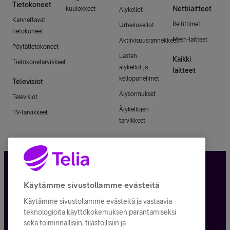
Tietokoneet
Nettilaitteet
kuulokkeet
Älykellot
Kannettavat
Reitittimet
Urheilukellot
tietokoneet
Mesh-laitteet
Aktiivisuusrannekkeet
Pöytätietokoneet
Lasten
Kaikki
Tietokonetarvikkeet
älykellot ja
laitteet
kellopuhelimet
Televisiot
Älysormukset
Televisiot
Älykellojen
TV-tarvikkeet
tarvikkeet
Tietosuoja ja -turva
Käytämme sivustollamme evästeitä
Käytämme sivustollamme evästeitä ja vastaavia
Tilauksen peruuttaminen
teknologioita käyttökokemuksen parantamiseksi
sekä toiminnallisiin, tilastollisiin ja
Käyttöehdot