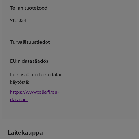
Telian tuotekoodi
9121334
Turvallisuustiedot
EU:n datasäädös
Lue lisää tuotteen datan
käytöstä:
https://www.telia.fi/eu-
data-act
Laitekauppa