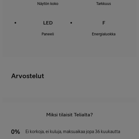
Näytön koko
Tarkkuus
LED
F
Paneeli
Energialuokka
Arvostelut
Miksi tilaisit Telialta?
Ei korkoja, ei kuluja, maksuaikaa jopa 36 kuukautta