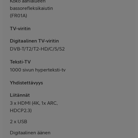
Koko äänialueen
bassorefleksikaiutin
(FR01A)
TV-viritin
Digitaalinen TV-viritin
DVB-T/T2/T2-HD/C/S/S2
Teksti-TV
1000 sivun hyperteksti-tv
Yhdistettävyys
Liitännät
3 x HDMI (4K, 1x ARC,
HDCP2.3)
2 x USB
Digitaalinen äänen