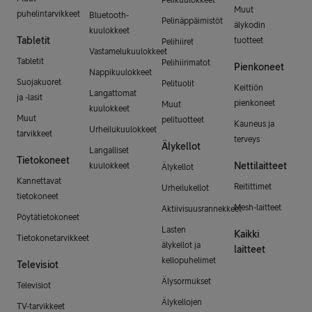
Muut
puhelintarvikkeet
Bluetooth-
Pelinäppäimistöt
älykodin
kuulokkeet
Tabletit
tuotteet
Pelihiiret
Vastamelukuulokkeet
Tabletit
Pelihiirimatot
Pienkoneet
Nappikuulokkeet
Suojakuoret
Pelituolit
Keittiön
Langattomat
ja -lasit
pienkoneet
Muut
kuulokkeet
Muut
pelituotteet
Kauneus ja
Urheilukuulokkeet
tarvikkeet
terveys
Älykellot
Langalliset
Tietokoneet
Nettilaitteet
kuulokkeet
Älykellot
Kannettavat
Reitittimet
Urheilukellot
tietokoneet
Mesh-laitteet
Aktiivisuusrannekkeet
Pöytätietokoneet
Lasten
Kaikki
Tietokonetarvikkeet
älykellot ja
laitteet
kellopuhelimet
Televisiot
Älysormukset
Televisiot
Älykellojen
TV-tarvikkeet