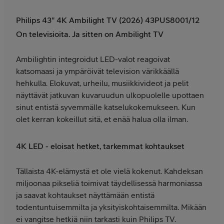
Philips 43" 4K Ambilight TV (2026) 43PUS8001/12
On televisioita. Ja sitten on Ambilight TV
Ambilightin integroidut LED-valot reagoivat
katsomaasi ja ympäröivät television värikkäällä
hehkulla. Elokuvat, urheilu, musiikkivideot ja pelit
näyttävät jatkuvan kuvaruudun ulkopuolelle upottaen
sinut entistä syvemmälle katselukokemukseen. Kun
olet kerran kokeillut sitä, et enää halua olla ilman.
4K LED - eloisat hetket, tarkemmat kohtaukset
Tällaista 4K-elämystä et ole vielä kokenut. Kahdeksan
miljoonaa pikseliä toimivat täydellisessä harmoniassa
ja saavat kohtaukset näyttämään entistä
todentuntuisemmilta ja yksityiskohtaisemmilta. Mikään
ei vangitse hetkiä niin tarkasti kuin Philips TV.