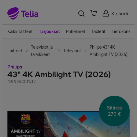
Kirjaudu
Kaikki laitteet
Tarjoukset
Puhelimet
Tabletit
Tietokoneet
Televisiot ja
Philips 43" 4K
Laitteet
Televisiot
tarvikkeet
Ambilight TV (2026)
Philips
43" 4K Ambilight TV (2026)
43PUS8001/12
Säästä
270 €