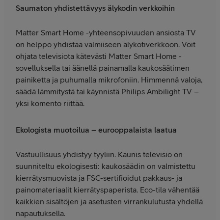
Saumaton yhdistettävyys älykodin verkkoihin
Matter Smart Home -yhteensopivuuden ansiosta TV
on helppo yhdistää valmiiseen älykotiverkkoon. Voit
ohjata televisiota kätevästi Matter Smart Home -
sovelluksella tai äänellä painamalla kaukosäätimen
painiketta ja puhumalla mikrofoniin. Himmennä valoja,
säädä lämmitystä tai käynnistä Philips Ambilight TV –
yksi komento riittää.
Ekologista muotoilua – eurooppalaista laatua
Vastuullisuus yhdistyy tyyliin. Kaunis televisio on
suunniteltu ekologisesti: kaukosäädin on valmistettu
kierrätysmuovista ja FSC-sertifioidut pakkaus- ja
painomateriaalit kierrätyspaperista. Eco-tila vähentää
kaikkien sisältöjen ja asetusten virrankulutusta yhdellä
napautuksella.