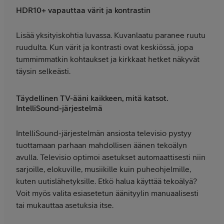
HDR10+ vapauttaa värit ja kontrastin
Lisää yksityiskohtia luvassa. Kuvanlaatu paranee ruutu
ruudulta. Kun värit ja kontrasti ovat keskiössä, jopa
tummimmatkin kohtaukset ja kirkkaat hetket näkyvät
täysin selkeästi.
Täydellinen TV-ääni kaikkeen, mitä katsot.
IntelliSound-järjestelmä
IntelliSound-järjestelmän ansiosta televisio pystyy
tuottamaan parhaan mahdollisen äänen tekoälyn
avulla. Televisio optimoi asetukset automaattisesti niin
sarjoille, elokuville, musiikille kuin puheohjelmille,
kuten uutislähetyksille. Etkö halua käyttää tekoälyä?
Voit myös valita esiasetetun äänityylin manuaalisesti
tai mukauttaa asetuksia itse.