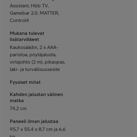
Assistant, Hbb TV,
Gamebar 2.0. MATTER,
Control4
Mukana tulevat
lisätarvikkeet
Kaukosäädin, 2 x AAA-
paristoa, pöytäjalusta,
virtajohto (2 m), pikaopas,
laki- ja turvallisuusesite
Fyysiset mitat
Kahden jalustan välinen
matka
74,2 cm
Paneeli ilman jalustaa
95,7 x 55,4 x 8,7 cm ja 6,6
kg