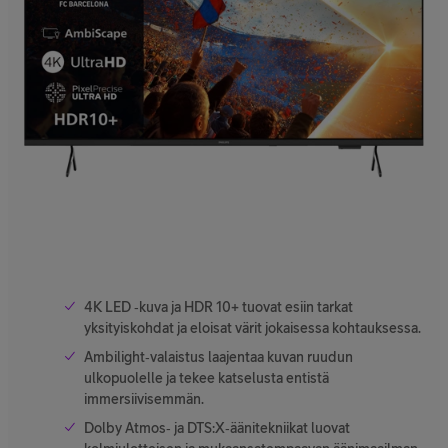
4K LED ‑kuva ja HDR 10+ tuovat esiin tarkat
yksityiskohdat ja eloisat värit jokaisessa kohtauksessa.
Ambilight‑valaistus laajentaa kuvan ruudun
ulkopuolelle ja tekee katselusta entistä
immersiivisemmän.
Dolby Atmos‑ ja DTS:X‑äänitekniikat luovat