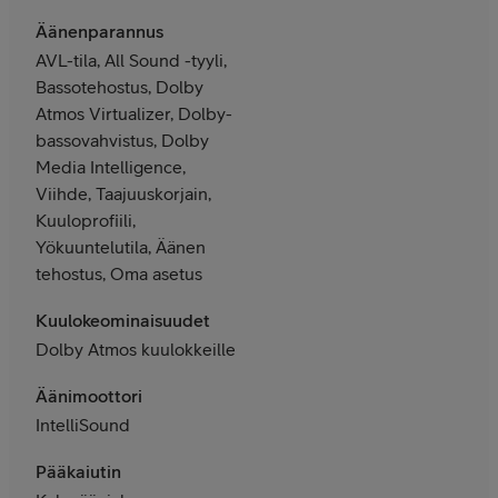
Äänenparannus
AVL-tila, All Sound -tyyli,
Bassotehostus, Dolby
Atmos Virtualizer, Dolby-
bassovahvistus, Dolby
Media Intelligence,
Viihde, Taajuuskorjain,
Kuuloprofiili,
Yökuuntelutila, Äänen
tehostus, Oma asetus
Kuulokeominaisuudet
Dolby Atmos kuulokkeille
Äänimoottori
IntelliSound
Pääkaiutin