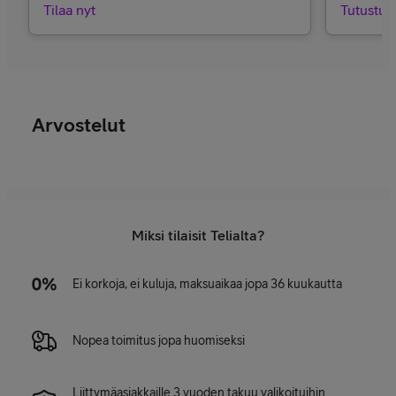
Tilaa nyt
Tutustu
Arvostelut
Miksi tilaisit Telialta?
Ei korkoja, ei kuluja, maksuaikaa jopa 36 kuukautta
Nopea toimitus jopa huomiseksi
Liittymäasiakkaille 3 vuoden takuu valikoituihin