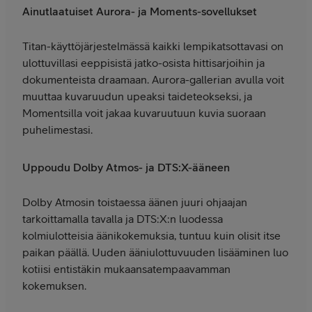
Ainutlaatuiset Aurora- ja Moments-sovellukset
Titan-käyttöjärjestelmässä kaikki lempikatsottavasi on
ulottuvillasi eeppisistä jatko-osista hittisarjoihin ja
dokumenteista draamaan. Aurora-gallerian avulla voit
muuttaa kuvaruudun upeaksi taideteokseksi, ja
Momentsilla voit jakaa kuvaruutuun kuvia suoraan
puhelimestasi.
Uppoudu Dolby Atmos- ja DTS:X-ääneen
Dolby Atmosin toistaessa äänen juuri ohjaajan
tarkoittamalla tavalla ja DTS:X:n luodessa
kolmiulotteisia äänikokemuksia, tuntuu kuin olisit itse
paikan päällä. Uuden ääniulottuvuuden lisääminen luo
kotiisi entistäkin mukaansatempaavamman
kokemuksen.