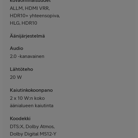
ALLM, HDMI VRR,
HDR10+ yhteensopiva,
HLG, HDR10
Äänijärjestelmä
Audio
2.0 -kanavainen
Lähtöteho
20 W
Kaiutinkokoonpano
2 x 10 W:n koko
äänialueen kaiutinta
Koodekki
DTS:X, Dolby Atmos,
Dolby Digital MS12-Y