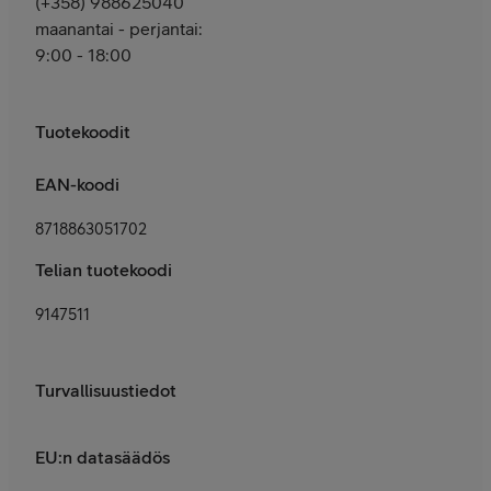
(+358) 988625040
maanantai - perjantai:
9:00 - 18:00
Tuotekoodit
EAN-koodi
8718863051702
Telian tuotekoodi
9147511
Turvallisuustiedot
EU:n datasäädös