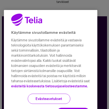
tarvikkeet
Tietosuoja ja -turva
Käytämme sivustollamme evästeitä
Käytämme sivustollamme evästeitä ja vastaavia
Tilauksen peruuttaminen
teknologioita käyttökokemuksen parantamiseksi
sekä toiminnallisiin, tilastollisiin ja
Käyttöehdot
markkinointitarkoituksiin. Voit hallinnoida
evästevalintojasi alla. Kaikki luokat sisältävät
Evästeiden käyttö
kolmansien osapuolien evästeitä ja merkitsevät
tietojen siirtämistä kolmansille osapuolille. Voit
Toimitusehdot ja palvelukuvaukset
hallinnoida evästeitä tai poistaa ne käytöstä milloin
tahansa evästeasetuksissa. Lisätietoja evästeistä saat
evästeitä koskevasta tietosuojaselosteestamme.
Kaikki hinnat ALV
25,5
%
Evästeasetukset
© Telia Company
2026