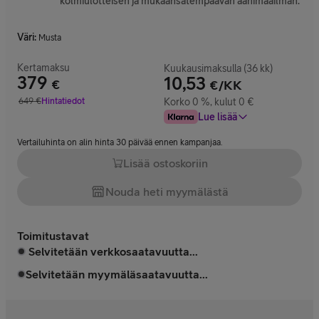
kolmiulotteisen ja mukaansatempaavan äänimaailman.
Väri
:
Musta
Kertamaksu
Kuukausimaksulla (36 kk)
379
10,53
€
€/KK
Hinta 379 €
649
€
Hintatiedot
Korko 0 %, kulut 0 €
Vertailuhinta 649 €
Lue lisää
Vertailuhinta on alin hinta 30 päivää ennen kampanjaa.
Lisää ostoskoriin
Nouda heti myymälästä
Toimitustavat
Selvitetään verkkosaatavuutta...
Selvitetään myymäläsaatavuutta...