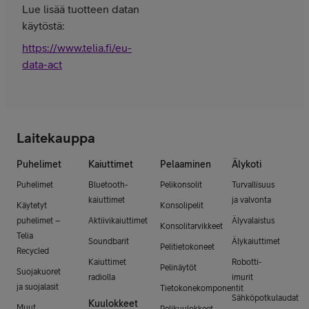
Lue lisää tuotteen datan
käytöstä:
https://www.telia.fi/eu-
data-act
Laitekauppa
Puhelimet
Kaiuttimet
Pelaaminen
Älykoti
Puhelimet
Bluetooth-
Pelikonsolit
Turvallisuus
kaiuttimet
ja valvonta
Käytetyt
Konsolipelit
puhelimet –
Aktiivikaiuttimet
Älyvalaistus
Konsolitarvikkeet
Telia
Soundbarit
Älykaiuttimet
Pelitietokoneet
Recycled
Kaiuttimet
Robotti-
Pelinäytöt
Suojakuoret
radiolla
imurit
ja suojalasit
Tietokonekomponentit
Sähköpotkulaudat
Kuulokkeet
Muut
Pelikuulokkeet