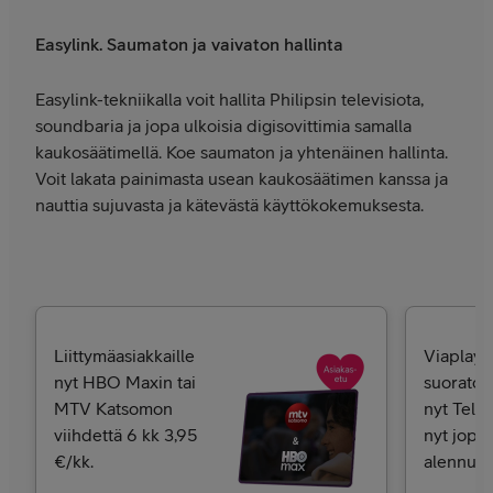
Easylink. Saumaton ja vaivaton hallinta
Easylink-tekniikalla voit hallita Philipsin televisiota,
soundbaria ja jopa ulkoisia digisovittimia samalla
kaukosäätimellä. Koe saumaton ja yhtenäinen hallinta.
Voit lakata painimasta usean kaukosäätimen kanssa ja
nauttia sujuvasta ja kätevästä käyttökokemuksesta.
Liittymäasiakkaille
Viaplayn
nyt HBO Maxin tai
suoratoi
MTV Katsomon
nyt Telial
viihdettä 6 kk 3,95
nyt jopa
€/kk.
alennukse