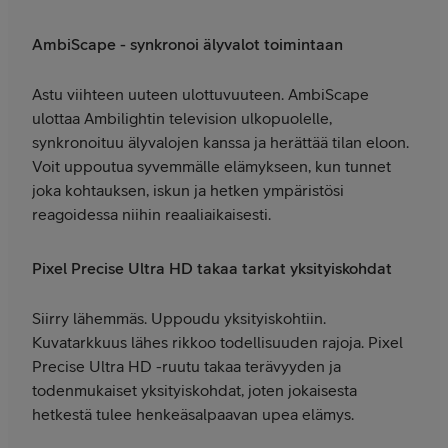
AmbiScape - synkronoi älyvalot toimintaan
Astu viihteen uuteen ulottuvuuteen. AmbiScape
ulottaa Ambilightin television ulkopuolelle,
synkronoituu älyvalojen kanssa ja herättää tilan eloon.
Voit uppoutua syvemmälle elämykseen, kun tunnet
joka kohtauksen, iskun ja hetken ympäristösi
reagoidessa niihin reaaliaikaisesti.
Pixel Precise Ultra HD takaa tarkat yksityiskohdat
Siirry lähemmäs. Uppoudu yksityiskohtiin.
Kuvatarkkuus lähes rikkoo todellisuuden rajoja. Pixel
Precise Ultra HD -ruutu takaa terävyyden ja
todenmukaiset yksityiskohdat, joten jokaisesta
hetkestä tulee henkeäsalpaavan upea elämys.