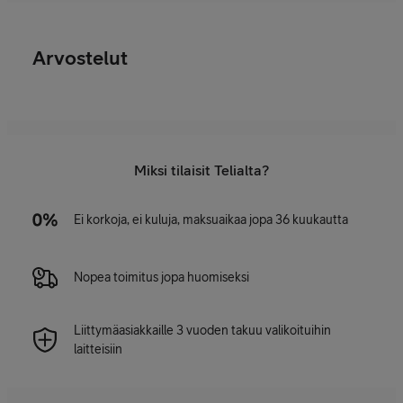
Arvostelut
Miksi tilaisit Telialta?
Ei korkoja, ei kuluja, maksuaikaa jopa 36 kuukautta
Nopea toimitus jopa huomiseksi
Liittymäasiakkaille 3 vuoden takuu valikoituihin
laitteisiin