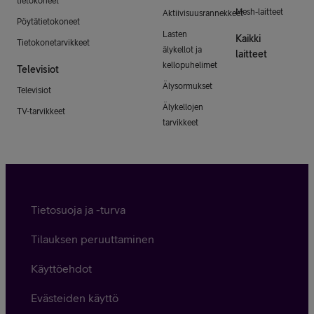
tietokoneet
Mesh-laitteet
Aktiivisuusrannekkeet
Pöytätietokoneet
Lasten
Kaikki
Tietokonetarvikkeet
älykellot ja
laitteet
kellopuhelimet
Televisiot
Älysormukset
Televisiot
Älykellojen
TV-tarvikkeet
tarvikkeet
Tietosuoja ja -turva
Tilauksen peruuttaminen
Käyttöehdot
Evästeiden käyttö