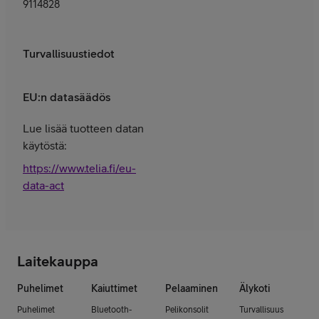
9114828
Turvallisuustiedot
EU:n datasäädös
Lue lisää tuotteen datan
käytöstä:
https://www.telia.fi/eu-
data-act
Laitekauppa
Puhelimet
Kaiuttimet
Pelaaminen
Älykoti
Puhelimet
Bluetooth-
Pelikonsolit
Turvallisuus