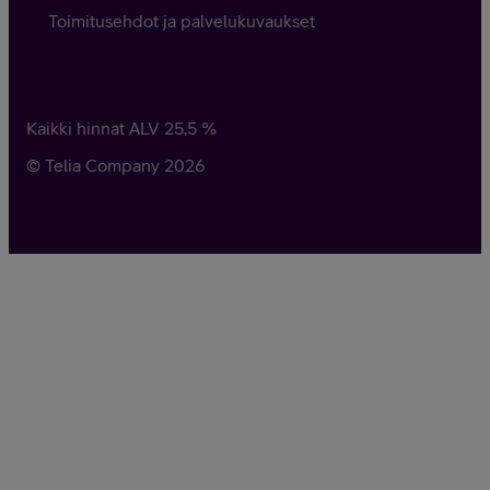
Toimitusehdot ja palvelukuvaukset
Kaikki hinnat ALV
25,5
%
© Telia Company
2026