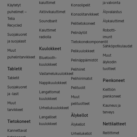
kaiuttimet
ja valvonta
Käytetyt
Konsolipelit
puhelimet –
Aktiivikaiuttimet
Älyvalaistus
Konsolitarvikkeet
Telia
Soundbarit
Älykaiuttimet
Pelitietokoneet
Recycled
Kaiuttimet
Robotti-
Pelinäytöt
Suojakuoret
radiolla
imurit
ja suojalasit
Tietokonekomponentit
Sähköpotkulaudat
Kuulokkeet
Muut
Pelikuulokkeet
Muut
puhelintarvikkeet
Bluetooth-
Pelinäppäimistöt
älykodin
kuulokkeet
Tabletit
tuotteet
Pelihiiret
Vastamelukuulokkeet
Tabletit
Pelihiirimatot
Pienkoneet
Nappikuulokkeet
Suojakuoret
Pelituolit
Keittiön
Langattomat
ja -lasit
pienkoneet
Muut
kuulokkeet
Muut
pelituotteet
Kauneus ja
Urheilukuulokkeet
tarvikkeet
terveys
Älykellot
Langalliset
Tietokoneet
Nettilaitteet
kuulokkeet
Älykellot
Kannettavat
Reitittimet
Urheilukellot