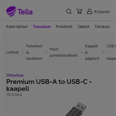
Kirjaudu
Kaikki laitteet
Tarjoukset
Puhelimet
Tabletit
Tietokoneet
Puhelimet
Kaapelit
USB-
Muut
Laitteet
ja
ja
-
puhelintarvikkeet
tarvikkeet
adapterit
kaapel
Otterbox
Premium USB-A to USB-C -
kaapeli
78-52664