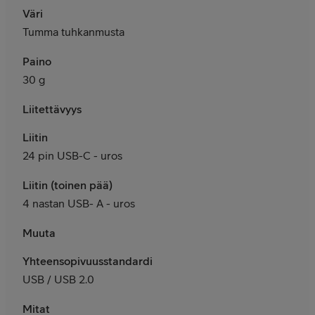
Väri
Tumma tuhkanmusta
Paino
30 g
Liitettävyys
Liitin
24 pin USB-C - uros
Liitin (toinen pää)
4 nastan USB- A - uros
Muuta
Yhteensopivuusstandardit
USB / USB 2.0
Mitat