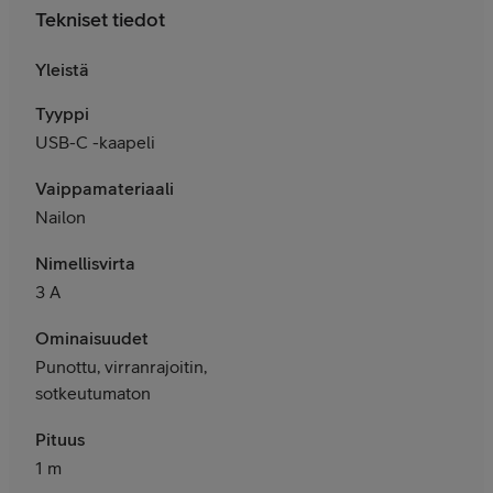
Tekniset tiedot
Yleistä
Tyyppi
USB-C -kaapeli
Vaippamateriaali
Nailon
Nimellisvirta
3 A
Ominaisuudet
Punottu, virranrajoitin,
sotkeutumaton
Pituus
1 m