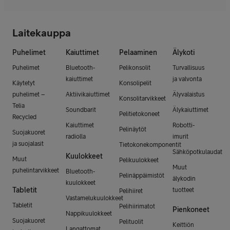
Laitekauppa
Puhelimet
Kaiuttimet
Pelaaminen
Älykoti
Puhelimet
Bluetooth-
Pelikonsolit
Turvallisuus
kaiuttimet
ja valvonta
Käytetyt
Konsolipelit
puhelimet –
Aktiivikaiuttimet
Älyvalaistus
Konsolitarvikkeet
Telia
Soundbarit
Älykaiuttimet
Pelitietokoneet
Recycled
Kaiuttimet
Robotti-
Pelinäytöt
Suojakuoret
radiolla
imurit
ja suojalasit
Tietokonekomponentit
Sähköpotkulaudat
Kuulokkeet
Muut
Pelikuulokkeet
Muut
puhelintarvikkeet
Bluetooth-
Pelinäppäimistöt
älykodin
kuulokkeet
Tabletit
tuotteet
Pelihiiret
Vastamelukuulokkeet
Tabletit
Pelihiirimatot
Pienkoneet
Nappikuulokkeet
Suojakuoret
Pelituolit
Keittiön
Langattomat