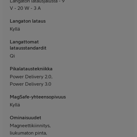
Langaton latausjalusta - 9
V - 20 W - 3 A
Langaton lataus
Kyllä
Langattomat
latausstandardit
Qi
Pikalataustekniikka
Power Delivery 2.0,
Power Delivery 3.0
MagSafe-yhteensopivuus
Kyllä
Ominaisuudet
Magneettikiinnitys,
liukumaton pinta,