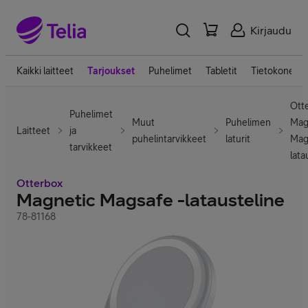
Kirjaudu
Kaikki laitteet
Tarjoukset
Puhelimet
Tabletit
Tietokoneet
Ott
Puhelimet
Muut
Puhelimen
Mag
Laitteet
ja
puhelintarvikkeet
laturit
Mag
tarvikkeet
lata
Otterbox
Magnetic Magsafe -latausteline
78-81168