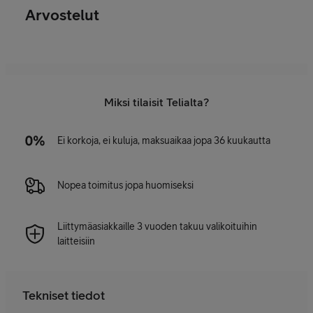
Arvostelut
Miksi tilaisit Telialta?
Ei korkoja, ei kuluja, maksuaikaa jopa 36 kuukautta
Nopea toimitus jopa huomiseksi
Liittymäasiakkaille 3 vuoden takuu valikoituihin
laitteisiin
Tekniset tiedot