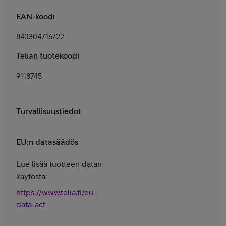
EAN-koodi
840304716722
Telian tuotekoodi
9118745
Turvallisuustiedot
EU:n datasäädös
Lue lisää tuotteen datan
käytöstä:
https://www.telia.fi/eu-
data-act