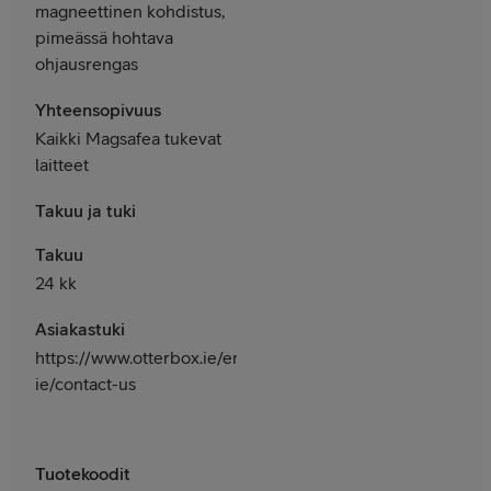
magneettinen kohdistus,
pimeässä hohtava
ohjausrengas
Yhteensopivuus
Kaikki Magsafea tukevat
laitteet
Takuu ja tuki
Takuu
24 kk
Asiakastuki
https://www.otterbox.ie/en-
ie/contact-us
Tuotekoodit