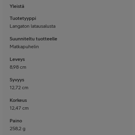
Yleistä
Tuotetyyppi
Langaton latausalusta
Suunniteltu tuotteelle
Matkapuhelin
Leveys
8,98 cm
Syvyys
12,72 cm
Korkeus
12,47 cm
Paino
258,2 g