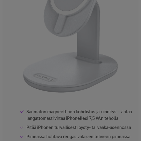
Saumaton magneettinen kohdistus ja kiinnitys – antaa
langattomasti virtaa iPhonellesi 7,5 W:n teholla
Pitää iPhonen turvallisesti pysty- tai vaaka-asennossa
Pimeässä hohtava rengas valaisee telineen pimeässä