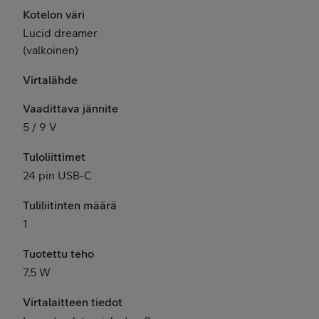
Kotelon väri
Lucid dreamer
(valkoinen)
Virtalähde
Vaadittava jännite
5 / 9 V
Tuloliittimet
24 pin USB-C
Tuliliitinten määrä
1
Tuotettu teho
7,5 W
Virtalaitteen tiedot