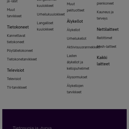
ja -lasit
pienkoneet
Muut
kuulokkeet
Muut
pelituotteet
Kauneus ja
Urheilukuulokkeet
tarvikkeet
terveys
Älykellot
Langalliset
Tietokoneet
Nettilaitteet
kuulokkeet
Älykellot
Kannettavat
Reitittimet
Urheilukellot
tietokoneet
Mesh-laitteet
Aktiivisuusrannekkeet
Pöytätietokoneet
Lasten
Kaikki
Tietokonetarvikkeet
älykellot ja
laitteet
kellopuhelimet
Televisiot
Älysormukset
Televisiot
Älykellojen
TV-tarvikkeet
tarvikkeet
Tietosuoja ja -turva