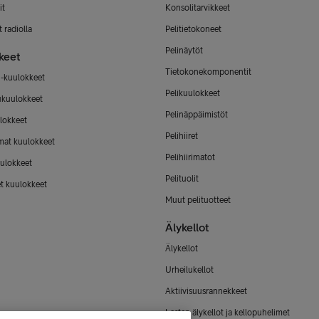
it
Konsolitarvikkeet
 radiolla
Pelitietokoneet
Pelinäytöt
keet
Tietokonekomponentit
-kuulokkeet
Pelikuulokkeet
ukuulokkeet
Pelinäppäimistöt
lokkeet
Pelihiiret
mat kuulokkeet
Pelihiirimatot
ulokkeet
Pelituolit
et kuulokkeet
Muut pelituotteet
Älykellot
Älykellot
Urheilukellot
Aktiivisuusrannekkeet
Lasten älykellot ja kellopuhelimet