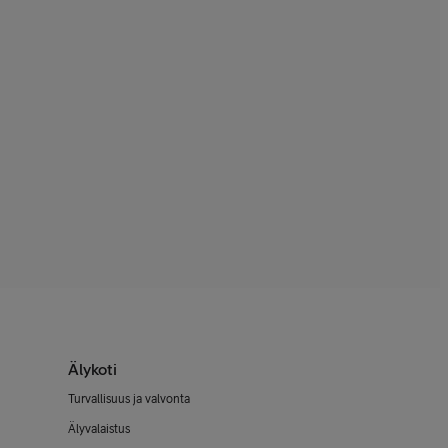
Älykoti
Turvallisuus ja valvonta
Älyvalaistus