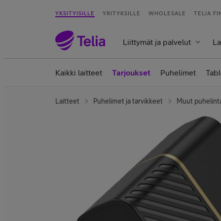
YKSITYISILLE
YRITYKSILLE
WHOLESALE
TELIA F
Liittymät ja palvelut
La
Kaikki laitteet
Tarjoukset
Puhelimet
Tabl
Laitteet
Puhelimet ja tarvikkeet
Muut puhelint