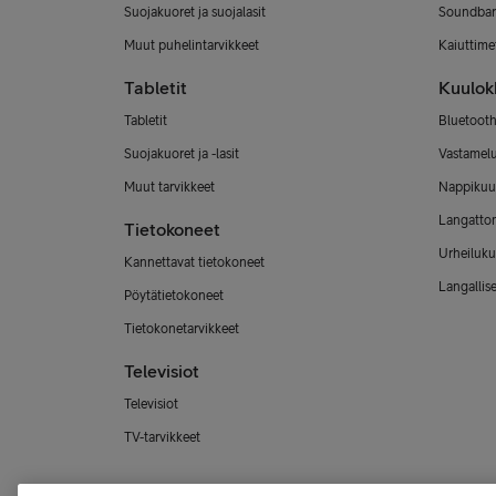
Suojakuoret ja suojalasit
Soundbar
Muut puhelintarvikkeet
Kaiuttimet
Tabletit
Kuulok
Tabletit
Bluetooth
Suojakuoret ja -lasit
Vastamel
Muut tarvikkeet
Nappikuu
Langatto
Tietokoneet
Urheiluku
Kannettavat tietokoneet
Langallis
Pöytätietokoneet
Tietokonetarvikkeet
Televisiot
Televisiot
TV-tarvikkeet