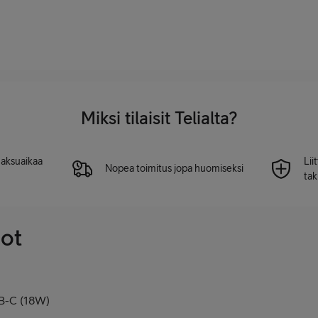
Miksi tilaisit Telialta?
 maksuaikaa
Lii
Nopea toimitus jopa huomiseksi
tak
dot
SB-C (18W)