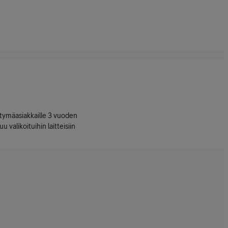
ttymäasiakkaille 3 vuoden
uu valikoituihin laitteisiin