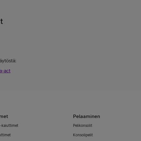
t
äytöstä:
a-act
imet
Pelaaminen
-kaiuttimet
Pelikonsolit
uttimet
Konsolipelit