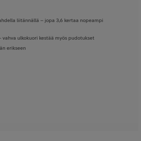
ahdella liitännällä – jopa 3,6 kertaa nopeampi
– vahva ulkokuori kestää myös pudotukset
än erikseen