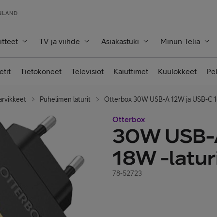
INLAND
itteet
TV ja viihde
Asiakastuki
Minun Telia
etit
Tietokoneet
Televisiot
Kaiuttimet
Kuulokkeet
Pe
arvikkeet
Puhelimen laturit
Otterbox 30W USB-A 12W ja USB-C 18
Otterbox
30W USB-A
18W -latur
78-52723