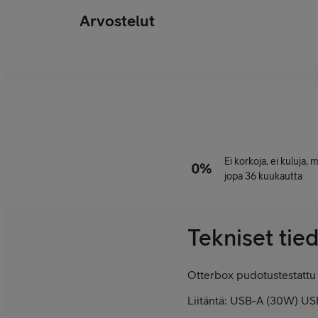
Arvostelut
Ei korkoja, ei kuluja,
jopa 36 kuukautta
Tekniset tie
Otterbox pudotustestattu
Liitäntä: USB-A (30W) U