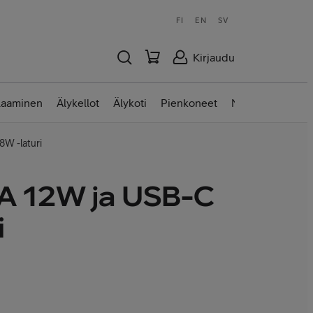
FI
EN
SV
Kirjaudu
laaminen
Älykellot
Älykoti
Pienkoneet
Nettilaitteet
W -laturi
 12W ja USB-C
i