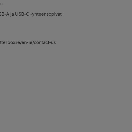
cm
SB-A ja USB-C -yhteensopivat
tterbox.ie/en-ie/contact-us