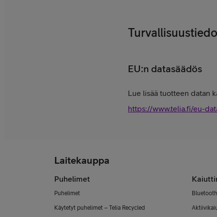
Turvallisuustiedo
EU:n datasäädös
Lue lisää tuotteen datan k
https://www.telia.fi/eu-dat
Laitekauppa
Puhelimet
Kaiutt
Puhelimet
Bluetooth
Käytetyt puhelimet – Telia Recycled
Aktiivikai