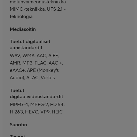
melunvaimennustekniikka,
MIMO-tekniikka, UFS 2.1 -
teknologia
Mediasoitin
Tuetut digitaaliset
äänistandardit
WAV, WMA, AAC, AIFF,
AMR, MP3, FLAC, AAC +,
eAAC+, APE (Monkey's
Audio), ALAC, Vorbis
Tuetut
digitaalivideostandardit
MPEG-4, MPEG-2, H.264,
H.263, HEVC, VP9, HEIC
Suoritin
Tyyppi