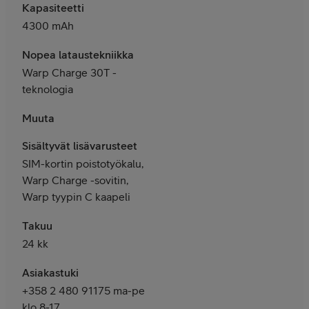
Kapasiteetti
4300 mAh
Nopea lataustekniikka
Warp Charge 30T -
teknologia
Muuta
Sisältyvät lisävarusteet
SIM-kortin poistotyökalu,
Warp Charge -sovitin,
Warp tyypin C kaapeli
Takuu
24 kk
Asiakastuki
+358 2 480 91175 ma-pe
klo 8-17,