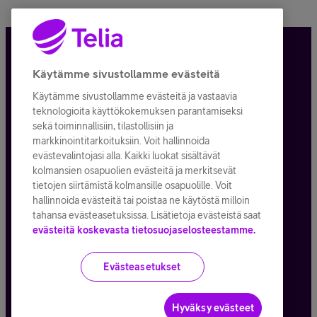
Tietosuoja ja -turva
Käytämme sivustollamme evästeitä
Käytämme sivustollamme evästeitä ja vastaavia
Tilauksen peruuttaminen
teknologioita käyttökokemuksen parantamiseksi
sekä toiminnallisiin, tilastollisiin ja
Käyttöehdot
markkinointitarkoituksiin. Voit hallinnoida
evästevalintojasi alla. Kaikki luokat sisältävät
Evästeiden käyttö
kolmansien osapuolien evästeitä ja merkitsevät
tietojen siirtämistä kolmansille osapuolille. Voit
Toimitusehdot ja palvelukuvaukset
hallinnoida evästeitä tai poistaa ne käytöstä milloin
tahansa evästeasetuksissa. Lisätietoja evästeistä saat
evästeitä koskevasta tietosuojaselosteestamme.
Kaikki hinnat ALV
25,5
%
Evästeasetukset
© Telia Company
2026
Hyväksy evästeet