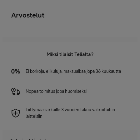
Arvostelut
Miksi tilaisit Telialta?
Ei korkoja, ei kuluja, maksuaikaa jopa 36 kuukautta
Nopea toimitus jopa huomiseksi
Liittymäasiakkaille 3 vuoden takuu valikoituihin
laitteisiin