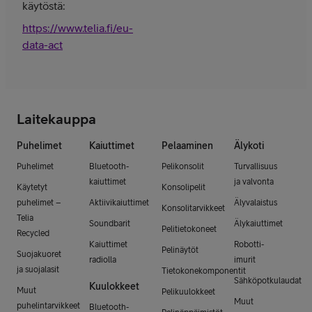
käytöstä:
https://www.telia.fi/eu-
data-act
Laitekauppa
Puhelimet
Kaiuttimet
Pelaaminen
Älykoti
Puhelimet
Bluetooth-
Pelikonsolit
Turvallisuus
kaiuttimet
ja valvonta
Käytetyt
Konsolipelit
puhelimet –
Aktiivikaiuttimet
Älyvalaistus
Konsolitarvikkeet
Telia
Soundbarit
Älykaiuttimet
Pelitietokoneet
Recycled
Kaiuttimet
Robotti-
Pelinäytöt
Suojakuoret
radiolla
imurit
ja suojalasit
Tietokonekomponentit
Sähköpotkulaudat
Kuulokkeet
Muut
Pelikuulokkeet
Muut
puhelintarvikkeet
Bluetooth-