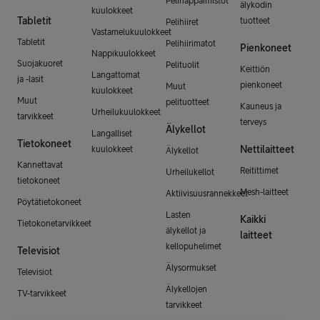
Pelinäppäimistöt
älykodin
kuulokkeet
Tabletit
tuotteet
Pelihiiret
Vastamelukuulokkeet
Tabletit
Pelihiirimatot
Pienkoneet
Nappikuulokkeet
Suojakuoret
Pelituolit
Keittiön
Langattomat
ja -lasit
pienkoneet
Muut
kuulokkeet
Muut
pelituotteet
Kauneus ja
Urheilukuulokkeet
tarvikkeet
terveys
Älykellot
Langalliset
Tietokoneet
Nettilaitteet
kuulokkeet
Älykellot
Kannettavat
Reitittimet
Urheilukellot
tietokoneet
Mesh-laitteet
Aktiivisuusrannekkeet
Pöytätietokoneet
Lasten
Kaikki
Tietokonetarvikkeet
älykellot ja
laitteet
kellopuhelimet
Televisiot
Älysormukset
Televisiot
Älykellojen
TV-tarvikkeet
tarvikkeet