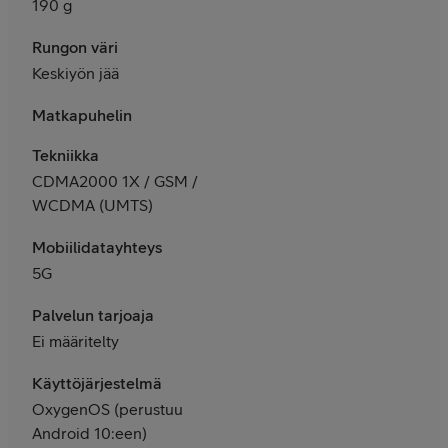
190 g
Rungon väri
Keskiyön jää
Matkapuhelin
Tekniikka
CDMA2000 1X / GSM /
WCDMA (UMTS)
Mobiilidatayhteys
5G
Palvelun tarjoaja
Ei määritelty
Käyttöjärjestelmä
OxygenOS (perustuu
Android 10:een)