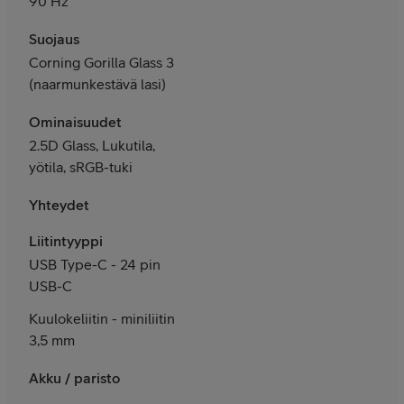
90 Hz
Suojaus
Corning Gorilla Glass 3
(naarmunkestävä lasi)
Ominaisuudet
2.5D Glass, Lukutila,
yötila, sRGB-tuki
Yhteydet
Liitintyyppi
USB Type-C - 24 pin
USB-C
Kuulokeliitin - miniliitin
3,5 mm
Akku / paristo