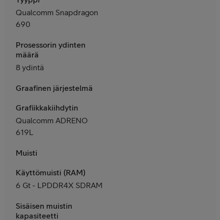
Qualcomm Snapdragon
690
Prosessorin ydinten
määrä
8 ydintä
Graafinen järjestelmä
Grafiikkakiihdytin
Qualcomm ADRENO
619L
Muisti
Käyttömuisti (RAM)
6 Gt - LPDDR4X SDRAM
Sisäisen muistin
kapasiteetti