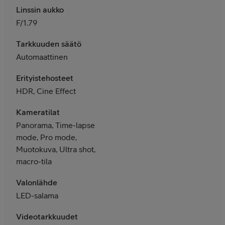
Linssin aukko
F/1.79
Tarkkuuden säätö
Automaattinen
Erityistehosteet
HDR, Cine Effect
Kameratilat
Panorama, Time-lapse
mode, Pro mode,
Muotokuva, Ultra shot,
macro-tila
Valonlähde
LED-salama
Videotarkkuudet