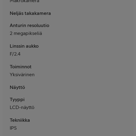
Makrokamera
Neljäs takakamera
Anturin resoluutio
2 megapikseliä
Linssin aukko
F/2.4
Toiminnot
Yksivärinen
Näyttö
Tyyppi
LCD-näyttö
Tekniikka
IPS