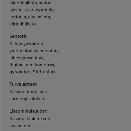
äänenhallinta, soiton
ajastin, kokouspuhelu,
lentotila, äänivalinta,
värinähälytys
Sensorit
Kiihtyvyysmittari,
ympäristön valon anturi,
lähestymisanturi,
digitaalinen kompassi,
gyroanturi, SAR-anturi
Turvalaitteet
Kasvojentunnistus,
sormenjälkilukija
Lisäominaisuudet
Kasvojen lukituksen
avaaminen,