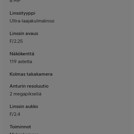
8 MP
Linssityyppi
Ultra-laajakulmalinssi
Linssin avaus
F/2.25
Näkökenttä
119 astetta
Kolmas takakamera
Anturin resoluutio
2 megapikseliä
Linssin aukko
F/2.4
Toiminnot