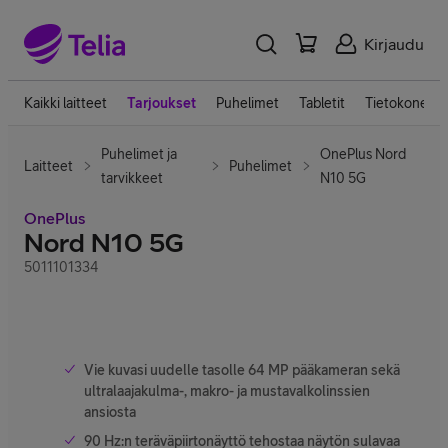
Kirjaudu
Kaikki laitteet
Tarjoukset
Puhelimet
Tabletit
Tietokoneet
Puhelimet ja
OnePlus Nord
Laitteet
Puhelimet
tarvikkeet
N10 5G
OnePlus
Nord N10 5G
5011101334
Vie kuvasi uudelle tasolle 64 MP pääkameran sekä
ultralaajakulma-, makro- ja mustavalkolinssien
ansiosta
90 Hz:n teräväpiirtonäyttö tehostaa näytön sulavaa