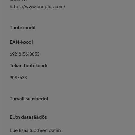
https://www.oneplus.com/fi/support
Tuotekoodit
EAN-koodi
6921815613053
Telian tuotekoodi
9097533
Turvallisuustiedot
EU:n datasäädös
Lue lisää tuotteen datan