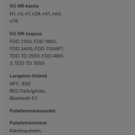
5G NR-kaista
N1, n3, n7, n28, n41, n66,
n78
5G NR-taajuus
FDD 2100, FDD 1800,
FDD 2600, FDD 700APT,
TDD TD 2500, FDD AWS-
3, TDD TD 3500
Langaton liitäntä
NFC, IEEE
802.11a/b/g/n/ac,
Bluetooth 5.1
Puhelinominaisuudet
Puhelintoiminnot
Kaiutinpuhelin,