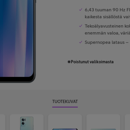
6,43 tuuman 90 Hz F
kaikesta sisällöstä v
Tekoälyavusteinen ko
enemmän valoa, väriä
Supernopea lataus – l
Poistunut valikoimasta
TUOTEKUVAT