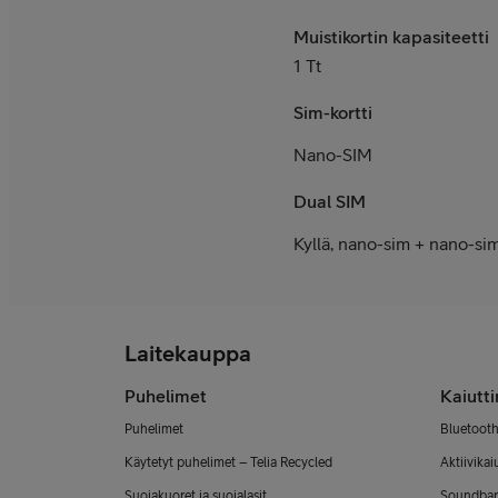
Muistikortin kapasiteetti
1 Tt
Sim-kortti
Nano-SIM
Dual SIM
Kyllä, nano-sim + nano-si
Laitekauppa
Puhelimet
Kaiutt
Puhelimet
Bluetooth
Käytetyt puhelimet – Telia Recycled
Aktiivikai
Suojakuoret ja suojalasit
Soundbar