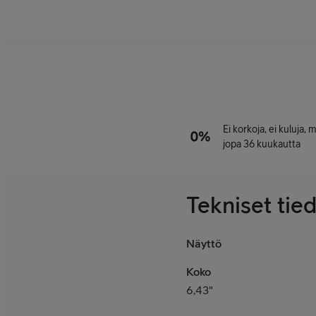
Ei korkoja, ei kuluja,
jopa 36 kuukautta
Tekniset tie
Näyttö
Koko
6,43"