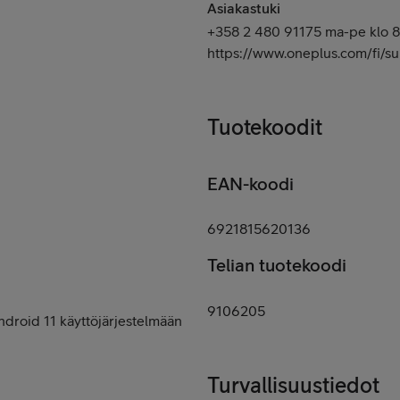
Asiakastuki
+358 2 480 91175 ma-pe klo 8-
https://www.oneplus.com/fi/
Tuotekoodit
EAN-koodi
6921815620136
Telian tuotekoodi
9106205
droid 11 käyttöjärjestelmään
Turvallisuustiedot