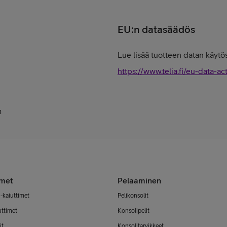
EU:n datasäädös
Lue lisää tuotteen datan käytös
https://www.telia.fi/eu-data-ac
m
imet
Pelaaminen
-kaiuttimet
Pelikonsolit
uttimet
Konsolipelit
it
Konsolitarvikkeet