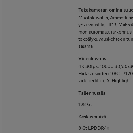
Takakameran ominaisuu
Muotokuvatila, Ammattilais
yökuvaustila, HDR, Makro
moniautomaattitarkennus
tekoälykuvauskohteen tunn
salama
Videokuvaus
4K 30fps, 1080p 30/60/30
Hidastusvideo 1080p/120
videoeditori, AI Highlight
Tallennustila
128 Gt
Keskusmuisti
8 Gt LPDDR4x