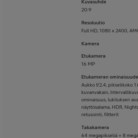
Kuvasuhde
20:9
Resoluutio
Full HD, 1080 x 2400, AM
Kamera
Etukamera
16 MP
Etukameran ominaisuude
Aukko f/2.4, pikselikoko 1
kuvanvakain, Intervallikuv
ominaisuus, lukituksen ava
näyttösalama, HDR, Nights
retusointi, filtterit
Takakamera
64 megapikseliä + 8 mega