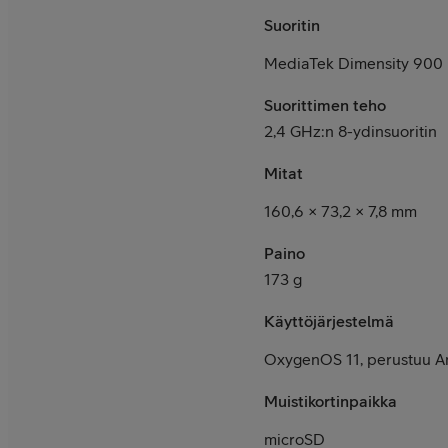
Suoritin
MediaTek Dimensity 900
Suorittimen teho
2,4 GHz:n 8-ydinsuoritin
Mitat
160,6 × 73,2 × 7,8 mm
Paino
173 g
Käyttöjärjestelmä
OxygenOS 11, perustuu An
Muistikortinpaikka
microSD