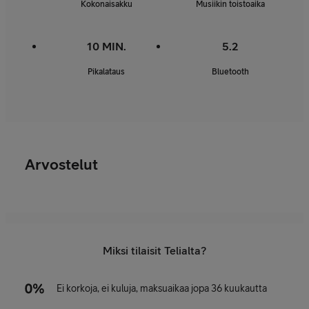
Kokonaisakku
Musiikin toistoaika
10 MIN.
5.2
Pikalataus
Bluetooth
Arvostelut
Miksi tilaisit Telialta?
Ei korkoja, ei kuluja, maksuaikaa jopa 36 kuukautta