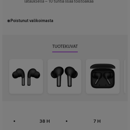
latauksella – 10 tuntia lisää toistoaikaa
Poistunut valikoimasta
TUOTEKUVAT
38 H
7 H