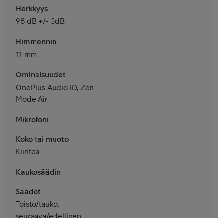
Herkkyys
98 dB +/- 3dB
Himmennin
11 mm
Ominaisuudet
OnePlus Audio ID, Zen
Mode Air
Mikrofoni
Koko tai muoto
Kiinteä
Kaukosäädin
Säädöt
Toisto/tauko,
seuraava/edellinen