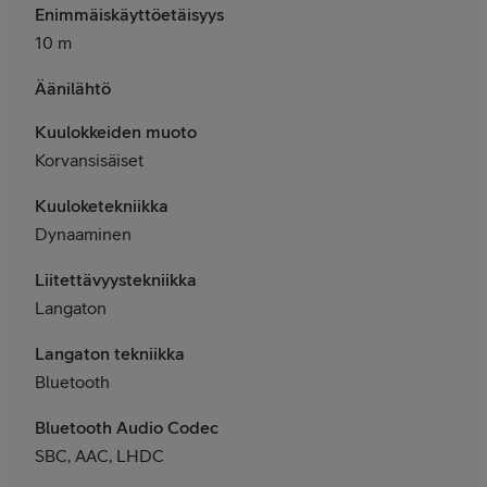
Enimmäiskäyttöetäisyys
10 m
Äänilähtö
Kuulokkeiden muoto
Korvansisäiset
Kuuloketekniikka
Dynaaminen
Liitettävyystekniikka
Langaton
Langaton tekniikka
Bluetooth
Bluetooth Audio Codec
SBC, AAC, LHDC