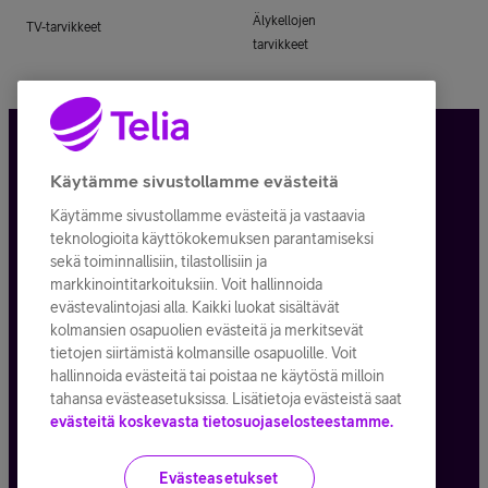
Älykellojen
TV-tarvikkeet
tarvikkeet
Tietosuoja ja -turva
Käytämme sivustollamme evästeitä
Käytämme sivustollamme evästeitä ja vastaavia
Tilauksen peruuttaminen
teknologioita käyttökokemuksen parantamiseksi
sekä toiminnallisiin, tilastollisiin ja
Käyttöehdot
markkinointitarkoituksiin. Voit hallinnoida
evästevalintojasi alla. Kaikki luokat sisältävät
Evästeiden käyttö
kolmansien osapuolien evästeitä ja merkitsevät
tietojen siirtämistä kolmansille osapuolille. Voit
Toimitusehdot ja palvelukuvaukset
hallinnoida evästeitä tai poistaa ne käytöstä milloin
tahansa evästeasetuksissa. Lisätietoja evästeistä saat
evästeitä koskevasta tietosuojaselosteestamme.
Kaikki hinnat ALV
25,5
%
Evästeasetukset