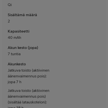
Qi
Sisältämä määrä
2
Kapasiteetti
40 mAh
Akun kesto (jopa)
7 tuntia
Akunkesto
Jatkuva toisto (aktiivinen
äänenvaimennus pois):
jopa 7 h
Jatkuva toisto (aktiivinen
äänenvaimennus pois)
(sisältää latauskotelon):
jopa 38 h