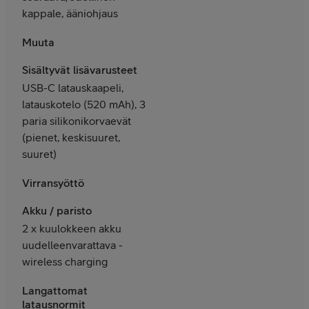
kappale, ääniohjaus
Muuta
Sisältyvät lisävarusteet
USB-C latauskaapeli,
latauskotelo (520 mAh), 3
paria silikonikorvaevät
(pienet, keskisuuret,
suuret)
Virransyöttö
Akku / paristo
2 x kuulokkeen akku
uudelleenvarattava -
wireless charging
Langattomat
latausnormit