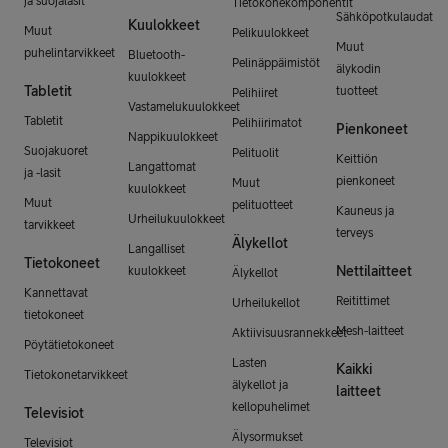
ja suojalasit
Tietokonekomponentit
Sähköpotkulaudat
Kuulokkeet
Muut
Pelikuulokkeet
Muut
puhelintarvikkeet
Bluetooth-
Pelinäppäimistöt
älykodin
kuulokkeet
Tabletit
tuotteet
Pelihiiret
Vastamelukuulokkeet
Tabletit
Pelihiirimatot
Pienkoneet
Nappikuulokkeet
Suojakuoret
Pelituolit
Keittiön
Langattomat
ja -lasit
pienkoneet
Muut
kuulokkeet
Muut
pelituotteet
Kauneus ja
Urheilukuulokkeet
tarvikkeet
terveys
Älykellot
Langalliset
Tietokoneet
Nettilaitteet
kuulokkeet
Älykellot
Kannettavat
Reitittimet
Urheilukellot
tietokoneet
Mesh-laitteet
Aktiivisuusrannekkeet
Pöytätietokoneet
Lasten
Kaikki
Tietokonetarvikkeet
älykellot ja
laitteet
kellopuhelimet
Televisiot
Älysormukset
Televisiot