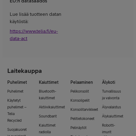
EU:n datasäädös
Lue lisää tuotteen datan
käytöstä:
https://www.telia.fi/eu-
data-act
Laitekauppa
Puhelimet
Kaiuttimet
Pelaaminen
Älykoti
Puhelimet
Bluetooth-
Pelikonsolit
Turvallisuus
kaiuttimet
ja valvonta
Käytetyt
Konsolipelit
puhelimet –
Aktiivikaiuttimet
Älyvalaistus
Konsolitarvikkeet
Telia
Soundbarit
Älykaiuttimet
Pelitietokoneet
Recycled
Kaiuttimet
Robotti-
Pelinäytöt
Suojakuoret
radiolla
imurit