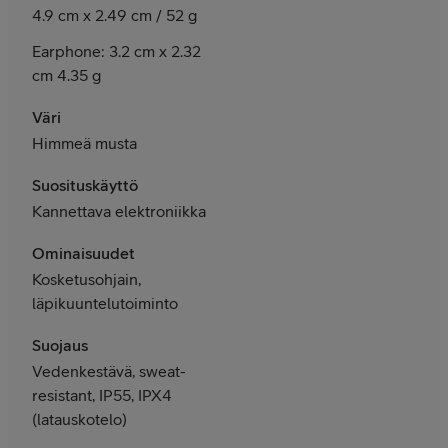
4.9 cm x 2.49 cm / 52 g
Earphone: 3.2 cm x 2.32
cm 4.35 g
Väri
Himmeä musta
Suosituskäyttö
Kannettava elektroniikka
Ominaisuudet
Kosketusohjain,
läpikuuntelutoiminto
Suojaus
Vedenkestävä, sweat-
resistant, IP55, IPX4
(latauskotelo)