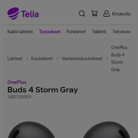
Kirjaudu
Kaikki laitteet
Tarjoukset
Puhelimet
Tabletit
Tietokoneet
OnePlus
Buds 4
Laitteet
Kuulokkeet
Vastamelukuulokkeet
Storm
Gray
OnePlus
Buds 4 Storm Gray
5481158909