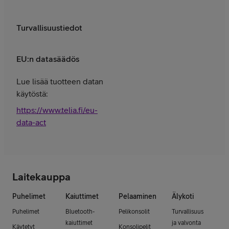
Turvallisuustiedot
EU:n datasäädös
Lue lisää tuotteen datan
käytöstä:
https://www.telia.fi/eu-
data-act
Laitekauppa
Puhelimet
Kaiuttimet
Pelaaminen
Älykoti
Puhelimet
Bluetooth-
Pelikonsolit
Turvallisuus
kaiuttimet
ja valvonta
Käytetyt
Konsolipelit