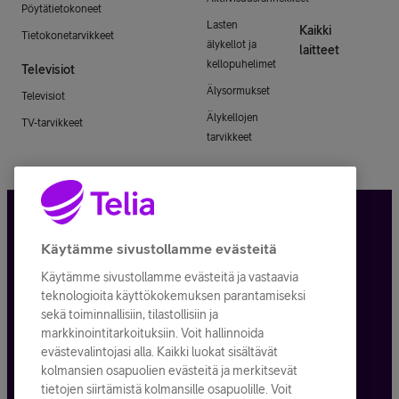
Pöytätietokoneet
Lasten
Kaikki
Tietokonetarvikkeet
älykellot ja
laitteet
kellopuhelimet
Televisiot
Älysormukset
Televisiot
Älykellojen
TV-tarvikkeet
tarvikkeet
Tietosuoja ja -turva
Käytämme sivustollamme evästeitä
Käytämme sivustollamme evästeitä ja vastaavia
Tilauksen peruuttaminen
teknologioita käyttökokemuksen parantamiseksi
sekä toiminnallisiin, tilastollisiin ja
Käyttöehdot
markkinointitarkoituksiin. Voit hallinnoida
evästevalintojasi alla. Kaikki luokat sisältävät
Evästeiden käyttö
kolmansien osapuolien evästeitä ja merkitsevät
tietojen siirtämistä kolmansille osapuolille. Voit
Toimitusehdot ja palvelukuvaukset