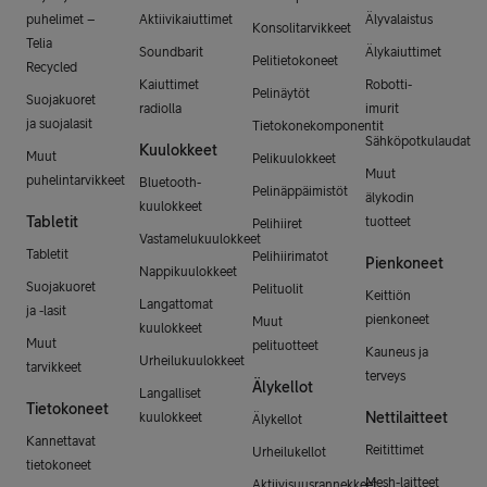
puhelimet –
Aktiivikaiuttimet
Älyvalaistus
Konsolitarvikkeet
Telia
Soundbarit
Älykaiuttimet
Pelitietokoneet
Recycled
Kaiuttimet
Robotti-
Pelinäytöt
Suojakuoret
radiolla
imurit
ja suojalasit
Tietokonekomponentit
Sähköpotkulaudat
Kuulokkeet
Muut
Pelikuulokkeet
Muut
puhelintarvikkeet
Bluetooth-
Pelinäppäimistöt
älykodin
kuulokkeet
Tabletit
tuotteet
Pelihiiret
Vastamelukuulokkeet
Tabletit
Pelihiirimatot
Pienkoneet
Nappikuulokkeet
Suojakuoret
Pelituolit
Keittiön
Langattomat
ja -lasit
pienkoneet
Muut
kuulokkeet
Muut
pelituotteet
Kauneus ja
Urheilukuulokkeet
tarvikkeet
terveys
Älykellot
Langalliset
Tietokoneet
Nettilaitteet
kuulokkeet
Älykellot
Kannettavat
Reitittimet
Urheilukellot
tietokoneet
Mesh-laitteet
Aktiivisuusrannekkeet