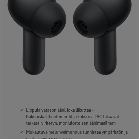
Lippulaivatason ääni, joka liikuttaa -
Kaksoiskaiutinelementit ja kaksois-DAC takaavat
tarkasti viritetyn, moniulotteisen äänimaailman
Mukautuva melunvaimennus tunnistaa ympäristön ja
säätää ääntä reaaliajassa