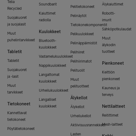
Telia
Soundbarit
Älykaiuttimet
Pelitietokoneet
Recycled
Kaiuttimet
Robotti-
Pelinäytöt
Suojakuoret
radiolla
imurit
ja suojalasit
Tietokonekomponentit
Sähköpotkulaudat
Kuulokkeet
Muut
Pelikuulokkeet
Muut
puhelintarvikkeet
Bluetooth-
Pelinäppäimistöt
älykodin
kuulokkeet
Tabletit
tuotteet
Pelihiiret
Vastamelukuulokkeet
Tabletit
Pelihiirimatot
Pienkoneet
Nappikuulokkeet
Suojakuoret
Pelituolit
Keittiön
Langattomat
ja -lasit
pienkoneet
Muut
kuulokkeet
Muut
pelituotteet
Kauneus ja
Urheilukuulokkeet
tarvikkeet
terveys
Älykellot
Langalliset
Tietokoneet
Nettilaitteet
kuulokkeet
Älykellot
Kannettavat
Reitittimet
Urheilukellot
tietokoneet
Mesh-laitteet
Aktiivisuusrannekkeet
Pöytätietokoneet
Lasten
Kaikki