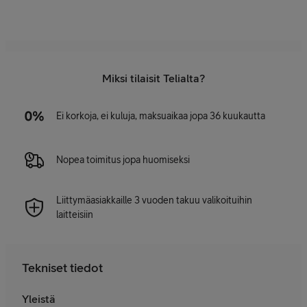
Miksi tilaisit Telialta?
Ei korkoja, ei kuluja, maksuaikaa jopa 36 kuukautta
Nopea toimitus jopa huomiseksi
Liittymäasiakkaille 3 vuoden takuu valikoituihin
laitteisiin
Tekniset tiedot
Yleistä