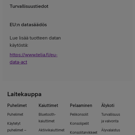
Turvallisuustiedot
EU:n datasäädös
Lue lisää tuotteen datan
käytöstä:
https://www.telia.fi/eu-
data-act
Laitekauppa
Puhelimet
Kaiuttimet
Pelaaminen
Älykoti
Puhelimet
Bluetooth-
Pelikonsolit
Turvallisuus
kaiuttimet
ja valvonta
Käytetyt
Konsolipelit
puhelimet –
Aktiivikaiuttimet
Älyvalaistus
Konsolitarvikkeet