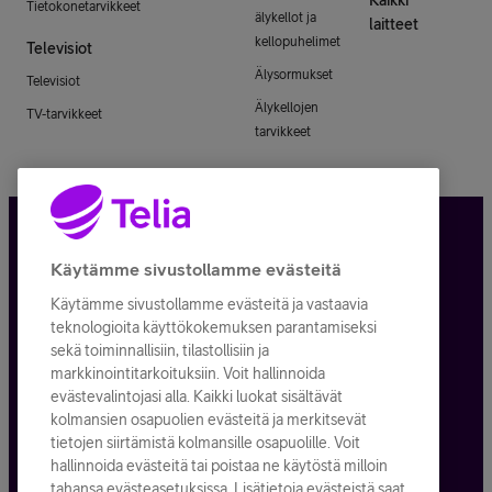
Tietokonetarvikkeet
älykellot ja
laitteet
kellopuhelimet
Televisiot
Älysormukset
Televisiot
Älykellojen
TV-tarvikkeet
tarvikkeet
Tietosuoja ja -turva
Käytämme sivustollamme evästeitä
Käytämme sivustollamme evästeitä ja vastaavia
Tilauksen peruuttaminen
teknologioita käyttökokemuksen parantamiseksi
sekä toiminnallisiin, tilastollisiin ja
Käyttöehdot
markkinointitarkoituksiin. Voit hallinnoida
evästevalintojasi alla. Kaikki luokat sisältävät
Evästeiden käyttö
kolmansien osapuolien evästeitä ja merkitsevät
tietojen siirtämistä kolmansille osapuolille. Voit
Toimitusehdot ja palvelukuvaukset
hallinnoida evästeitä tai poistaa ne käytöstä milloin
tahansa evästeasetuksissa. Lisätietoja evästeistä saat