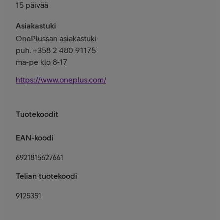
15 päivää
Asiakastuki
OnePlussan asiakastuki
puh. +358 2 480 91175
ma-pe klo 8-17
https://www.oneplus.com/fi/support
Tuotekoodit
EAN-koodi
6921815627661
Telian tuotekoodi
9125351