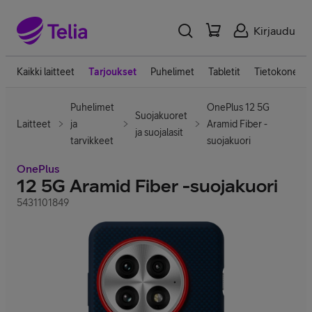
Kirjaudu
Kaikki laitteet
Tarjoukset
Puhelimet
Tabletit
Tietokoneet
Puhelimet
OnePlus 12 5G
Suojakuoret
Laitteet
ja
Aramid Fiber -
ja suojalasit
tarvikkeet
suojakuori
OnePlus
12 5G Aramid Fiber -suojakuori
5431101849