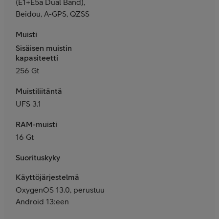
(E1+E5a Dual Band),
Beidou, A-GPS, QZSS
Muisti
Sisäisen muistin
kapasiteetti
256 Gt
Muistiliitäntä
UFS 3.1
RAM-muisti
16 Gt
Suorituskyky
Käyttöjärjestelmä
OxygenOS 13.0, perustuu
Android 13:een