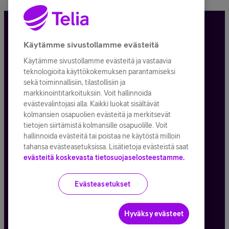
Tietosuoja ja -turva
Käytämme sivustollamme evästeitä
Käytämme sivustollamme evästeitä ja vastaavia
Tilauksen peruuttaminen
teknologioita käyttökokemuksen parantamiseksi
sekä toiminnallisiin, tilastollisiin ja
Käyttöehdot
markkinointitarkoituksiin. Voit hallinnoida
evästevalintojasi alla. Kaikki luokat sisältävät
Evästeiden käyttö
kolmansien osapuolien evästeitä ja merkitsevät
tietojen siirtämistä kolmansille osapuolille. Voit
Toimitusehdot ja palvelukuvaukset
hallinnoida evästeitä tai poistaa ne käytöstä milloin
tahansa evästeasetuksissa. Lisätietoja evästeistä saat
evästeitä koskevasta tietosuojaselosteestamme.
Kaikki hinnat ALV
25,5
%
Evästeasetukset
© Telia Company
2026
Hyväksy evästeet