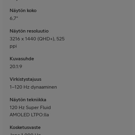
Näytön koko
6,7"
Näytön resoluutio
3216 x 1440 (QHD+), 525
ppi
Kuvasuhde
20.1:9
Virkistystajuus
1–120 Hz dynaaminen
Näytön tekniikka
120 Hz Super Fluid
AMOLED LTPO:lla
Kosketusvaste
Jopa 1 000 Hz