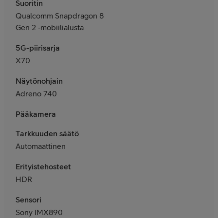
Suoritin
Qualcomm Snapdragon 8
Gen 2 ‑mobiilialusta
5G-piirisarja
X70
Näytönohjain
Adreno 740
Pääkamera
T
arkkuuden säätö
Automaattinen
Erityistehosteet
HDR
Sensori
Sony IMX890