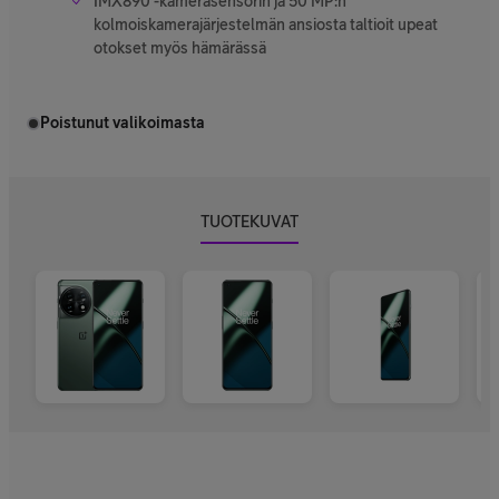
IMX890 -kamerasensorin ja 50 MP:n
kolmoiskamerajärjestelmän ansiosta taltioit upeat
otokset myös hämärässä
Poistunut valikoimasta
TUOTEKUVAT