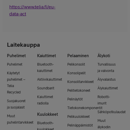
https://www.telia.fi/eu-
data-act
Laitekauppa
Puhelimet
Kaiuttimet
Pelaaminen
Älykoti
Puhelimet
Bluetooth-
Pelikonsolit
Turvallisuus
kaiuttimet
ja valvonta
Käytetyt
Konsolipelit
puhelimet –
Aktiivikaiuttimet
Älyvalaistus
Konsolitarvikkeet
Telia
Soundbarit
Älykaiuttimet
Pelitietokoneet
Recycled
Kaiuttimet
Robotti-
Pelinäytöt
Suojakuoret
radiolla
imurit
ja suojalasit
Tietokonekomponentit
Sähköpotkulaudat
Kuulokkeet
Muut
Pelikuulokkeet
Muut
puhelintarvikkeet
Bluetooth-
Pelinäppäimistöt
älykodin
kuulokkeet