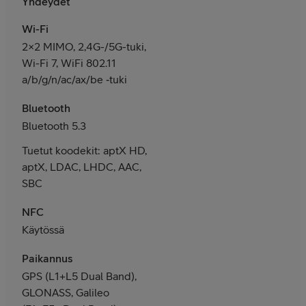
Yhdeydet
Wi-Fi
2×2 MIMO, 2,4G-/5G-tuki,
Wi-Fi 7, WiFi 802.11
a/b/g/n/ac/ax/be ‑tuki
Bluetooth
Bluetooth 5.3
Tuetut koodekit: aptX HD,
aptX, LDAC, LHDC, AAC,
SBC
NFC
Käytössä
Paikannus
GPS (L1+L5 Dual Band),
GLONASS, Galileo