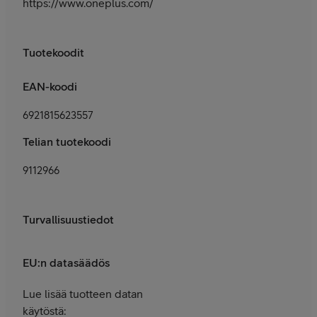
https://www.oneplus.com/fi/support
Tuotekoodit
EAN-koodi
6921815623557
Telian tuotekoodi
9112966
Turvallisuustiedot
EU:n datasäädös
Lue lisää tuotteen datan
käytöstä: