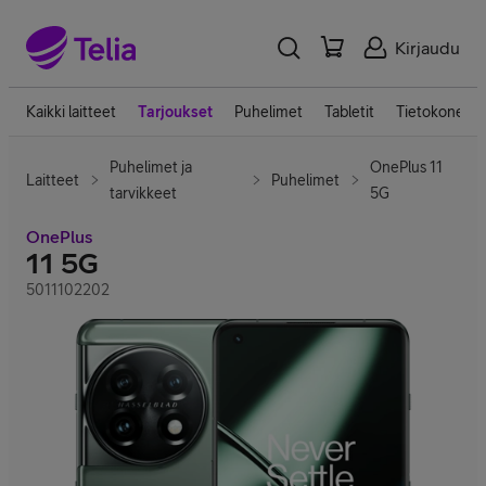
Kirjaudu
Kaikki laitteet
Tarjoukset
Puhelimet
Tabletit
Tietokoneet
Puhelimet ja
OnePlus 11
Laitteet
Puhelimet
tarvikkeet
5G
OnePlus
11 5G
5011102202