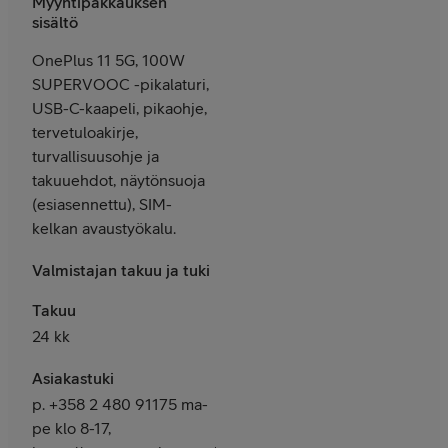
Myyntipakkauksen
sisältö
OnePlus 11 5G, 100W
SUPERVOOC -pikalaturi,
USB-C-kaapeli, pikaohje,
tervetuloakirje,
turvallisuusohje ja
takuuehdot, näytönsuoja
(esiasennettu), SIM-
kelkan avaustyökalu.
Valmistajan takuu ja tuki
Takuu
24 kk
Asiakastuki
p. +358 2 480 91175 ma-
pe klo 8-17,