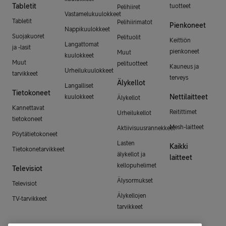
Tabletit
tuotteet
Pelihiiret
Vastamelukuulokkeet
Tabletit
Pelihiirimatot
Pienkoneet
Nappikuulokkeet
Suojakuoret
Pelituolit
Keittiön
Langattomat
ja -lasit
pienkoneet
Muut
kuulokkeet
Muut
pelituotteet
Kauneus ja
Urheilukuulokkeet
tarvikkeet
terveys
Älykellot
Langalliset
Tietokoneet
Nettilaitteet
kuulokkeet
Älykellot
Kannettavat
Reitittimet
Urheilukellot
tietokoneet
Mesh-laitteet
Aktiivisuusrannekkeet
Pöytätietokoneet
Lasten
Kaikki
Tietokonetarvikkeet
älykellot ja
laitteet
kellopuhelimet
Televisiot
Älysormukset
Televisiot
Älykellojen
TV-tarvikkeet
tarvikkeet