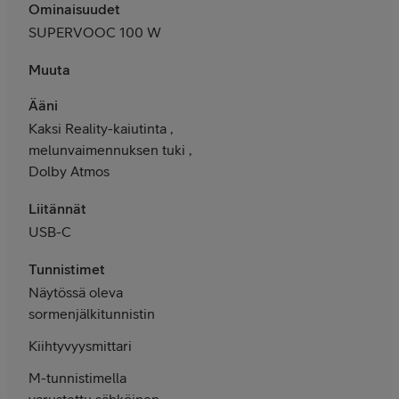
Ominaisuudet
SUPERVOOC 100 W
Muuta
Ääni
Kaksi Reality-kaiutinta ,
melunvaimennuksen tuki ,
Dolby Atmos
Liitännät
USB-C
Tunnistimet
Näytössä oleva
sormenjälkitunnistin
Kiihtyvyysmittari
M-tunnistimella
varustettu sähköinen