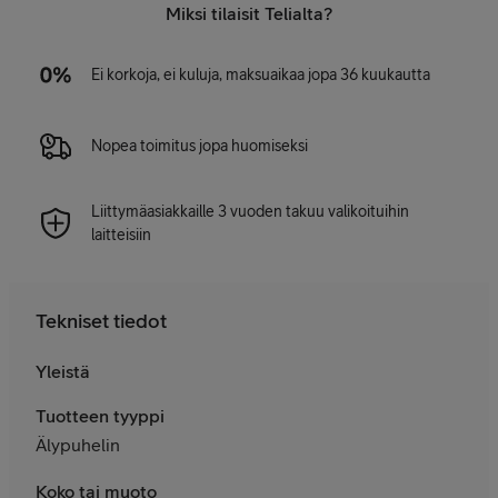
Miksi tilaisit Telialta?
Ei korkoja, ei kuluja, maksuaikaa jopa 36 kuukautta
Nopea toimitus jopa huomiseksi
Liittymäasiakkaille 3 vuoden takuu valikoituihin
laitteisiin
Tekniset tiedot
Yleistä
Tuotteen tyyppi
Älypuhelin
Koko tai muoto