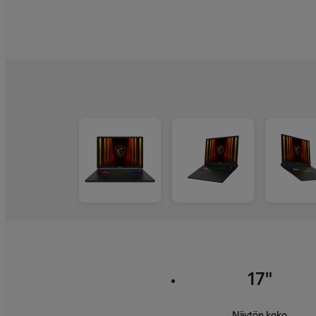
17"
Näytön koko