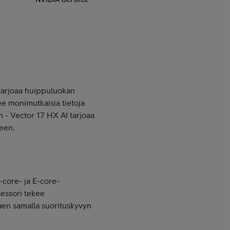
a tarjoaa huippuluokan
ee monimutkaisia tietoja
n - Vector 17 HX AI tarjoaa
seen.
-core- ja E-core-
sessori tekee
aen samalla suorituskyvyn