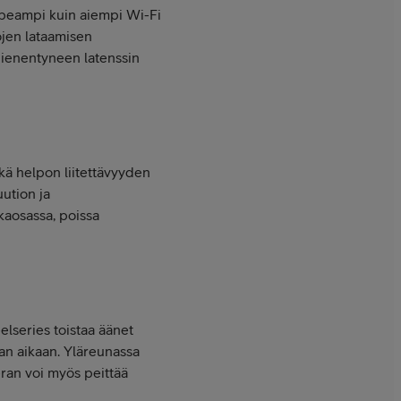
opeampi kuin aiempi Wi-Fi
ojen lataamisen
pienentyneen latenssin
kä helpon liitettävyyden
ution ja
akaosassa, poissa
elseries toistaa äänet
an aikaan.
Yläreunassa
eran voi myös peittää