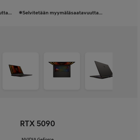
tta...
Selvitetään myymäläsaatavuutta...
RTX 5090
NVIDIA GeForce