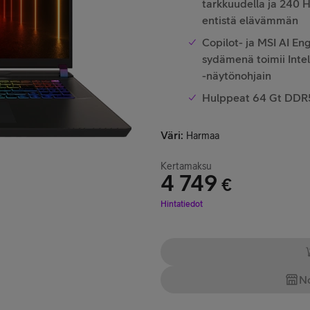
tarkkuudella ja 240 H
entistä elävämmän
Copilot- ja MSI AI En
sydämenä toimii Inte
-näytönohjain
Hulppeat 64 Gt DDR5-
Väri
:
Harmaa
Kertamaksu
4 749
€
Hinta 4 749 €
Hintatiedot
No