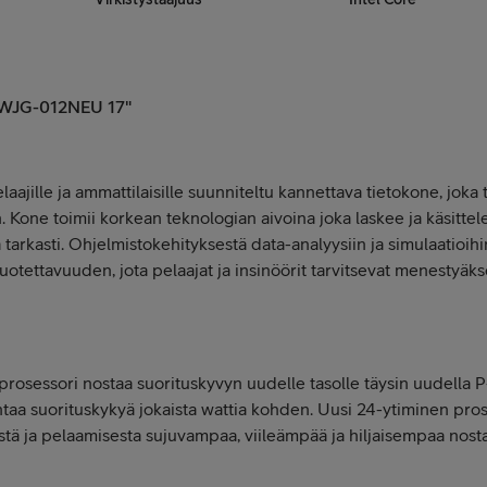
WJG-012NEU
17"
aajille ja ammattilaisille suunniteltu kannettava tietokone, jok
 Kone toimii korkean teknologian aivoina joka laskee ja käsittel
 tarkasti. Ohjelmistokehityksestä data-analyysiin ja simulaatioihi
uotettavuuden, jota pelaajat ja insinöörit tarvitsevat menestyäk
rosessori nostaa suorituskyvyn uudelle tasolle täysin uudella P
antaa suorituskykyä jokaista wattia kohden. Uusi 24-ytiminen pro
stä ja pelaamisesta sujuvampaa, viileämpää ja hiljaisempaa nost