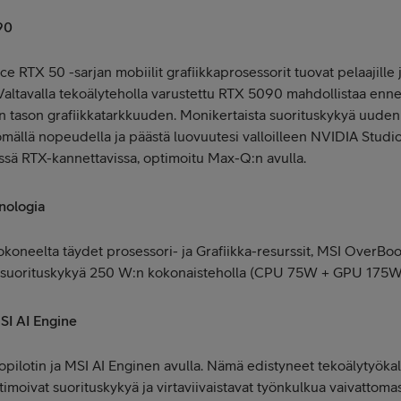
90
 RTX 50 -sarjan mobiilit grafiikkaprosessorit tuovat pelaajille ja
altavalla tekoälyteholla varustettu
RTX 5090 mahdollistaa enn
n tason grafiikkatarkkuuden
. Monikertaista suorituskykyä uuden
ällä nopeudella ja päästä luovuutesi valloilleen NVIDIA Studion
sä RTX-kannettavissa, optimoitu Max-Q:n avulla.
nologia
tokoneelta täydet prosessori- ja Grafiikka-resurssit, MSI OverBoos
 suorituskykyä 250 W:n kokonaisteholla (CPU 75W + GPU 175W
SI AI Engine
Copilotin ja MSI AI Enginen avulla. Nämä edistyneet tekoälytyöka
timoivat suorituskykyä ja virtaviivaistavat työnkulkua vaivattomas