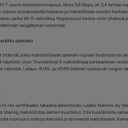
 7 suurin tiedonsiirtonopeus, lähes 5,8 Gbps, on 2,4 kertaa n
 videon suoratoistosta helppoa ja mahdollistaa suurten tiedost
aras vanha Wi-Fi-tekniikka. Nopeutunut tiedon siirto yhdessä 
ymättömän langattoman toiminnan.
rkittu sijoittelu
 liitännät, jotka mahdollistavat salaman nopean tiedonsiirron se
a 3 näyttöön.
Uusi Thunderbolt 5 mahdollistaa korkeamman resolu
le näytöille. Lataus- RJ45- ja HDMI-liittimet sijaitsevat rungon t
a
a Hi-res sertifikaatin takaama äänentoisto. Lisäksi Nahimic by Ste
d sharing mahdollistaa äänten kuuntelun 2:lla kuulokkeilla sama
ulla suoriudut videopuheluista ja striimeistä laadukkaasti. Kam