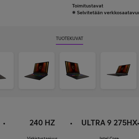
Toimitustavat
Selvitetään verkkosaatavuu
TUOTEKUVAT
240 HZ
ULTRA 9 275HX
Virkistystaajuus
Intel Core