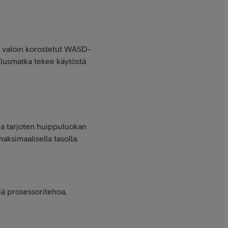
on valoin korostetut WASD-
lusmatka tekee käytöstä
kea tarjoten huippuluokan
ksimaalisella tasolla.
dä prosessoritehoa,