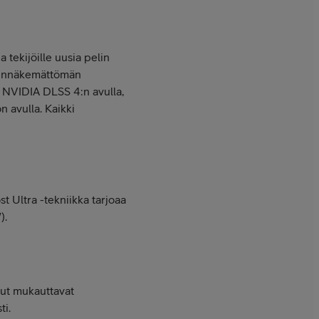
 tekijöille uusia pelin
ennäkemättömän
 NVIDIA DLSS 4:n avulla,
 avulla. Kaikki
t Ultra -tekniikka tarjoaa
).
lut mukauttavat
ti.