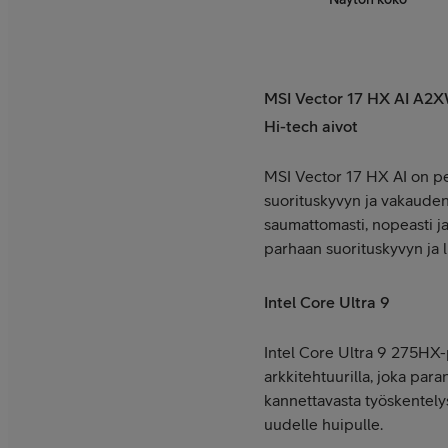
MSI Vector 17 HX AI
A2X
Hi-tech aivot
MSI Vector 17 HX AI on pel
suorituskyvyn ja vakauden.
saumattomasti, nopeasti ja
parhaan suorituskyvyn ja l
Intel Core Ultra 9
Intel Core Ultra 9 275HX-p
arkkitehtuurilla, joka par
kannettavasta työskentely
uudelle huipulle.