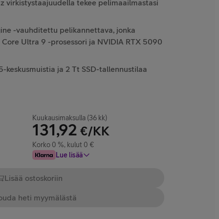
z virkistystaajuudella tekee pelimaailmastasi
gine -vauhditettu pelikannettava, jonka
l Core Ultra 9 -prosessori ja NVIDIA RTX 5090
keskusmuistia ja 2 Tt SSD-tallennustilaa
Kuukausimaksulla (36 kk)
131,92
€/KK
Korko 0 %, kulut 0 €
Lue lisää
Lisää ostoskoriin
uda heti myymälästä