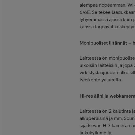
aiempaa nopeamman. WI-FI
6/6E. Se tekee laadukkaan
lyhyemmässä ajassa kuin p
kanssa tarjoavat keskeyt
Monipuoliset liitännät – ha
Laitteessa on monipuoliset
ulkoisiin laitteisiin ja jop
virkistystaajuuden ulkoisil
työskentelyalueelta.
Hi-res ääni ja webkamer
Laitteessa on 2 kaiutinta j
alkuperäisinä ja mm. Soun
sijaitsevan HD-kameran av
liukukytkimellä.