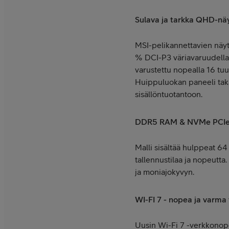
Sulava ja tarkka QHD-nä
MSI-pelikannettavien näytöt
% DCI-P3 väriavaruudella
varustettu nopealla 16 tuu
Huippuluokan paneeli takaa
sisällöntuotantoon.
DDR5 RAM & NVMe PCIe
Malli sisältää hulppeat 6
tallennustilaa ja nopeutta.
ja moniajokyvyn.
WI-FI 7 - nopea ja varma
Uusin Wi-Fi 7 -verkkonop