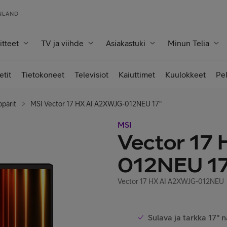
INLAND
itteet
TV ja viihde
Asiakastuki
Minun Telia
etit
Tietokoneet
Televisiot
Kaiuttimet
Kuulokkeet
Pe
ppärit
MSI Vector 17 HX AI A2XWJG-012NEU 17"
MSI
Vector 17
012NEU 1
Vector 17 HX AI A2XWJG-012NEU
Sulava ja tarkka 17" 