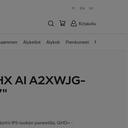
FI
EN
SV
Kirjaudu
laaminen
Älykellot
Älykoti
Pienkoneet
Nettilaitteet
 HX AI A2XWJG-
7"
näyttö IPS-luokan paneelilla, QHD+ -