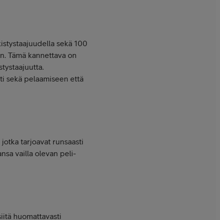
rkistystaajuudella sekä 100
en. Tämä kannettava on
tystaajuutta.
sti sekä pelaamiseen että
otka tarjoavat runsaasti
nsa vailla olevan peli-
itä huomattavasti