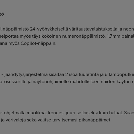
tö
elinäppäimistö 24-vyöhykkeisellä väritaustavalaistuksella ja ne
helpottaa myös täysikokoinen numeronäppäimistö. 1,7mm painal
kana myös Copilot-näppäin.
- jäähdytysjärjestelmä sisältää 2 isoa tuuletinta ja 6 lämpöput
prosessorille ja näytönohjaimelle mahdollistaen näiden käytön ma
r-ohjelmalla muokkaat koneesi juuri sellaiseksi kuin haluat. Sää
ja värivaloja sekä valitse tarvitsemasi pikanäppäimet