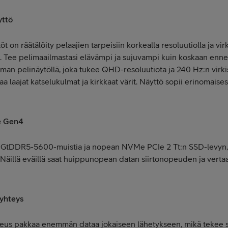
yttö
 on räätälöity pelaajien tarpeisiin korkealla resoluutiolla ja vi
. Tee pelimaailmastasi elävämpi ja sujuvampi kuin koskaan enn
man pelinäytöllä, joka tukee QHD-resoluutiota ja 240 Hz:n virkis
 laajat katselukulmat ja kirkkaat värit. Näyttö sopii erinomaise
 Gen4
4 GtDDR5-5600-muistia ja nopean NVMe PCIe 2 Tt:n SSD-levyn, j
Näillä eväillä saat huippunopean datan siirtonopeuden ja vertaa
 yhteys
eus pakkaa enemmän dataa jokaiseen lähetykseen, mikä tekee si