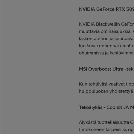
NVIDIA GeForce RTX 50
NVIDIA Blackwellin GeForce
muuttavia ominaisuuksia. V
laskentatehon ja seuraava
luo kuvia ennennäkemättöm
ohuimmissa ja kestävimmis
MSI Overboost Ultra -tek
Kun tehtäväsi vaativat tie
huippuluokan yhdistettyä
Tekoälykäs - Copilot JA M
Älykästä tuotteliaisuutta 
tietokoneen tarpeisiisi, op