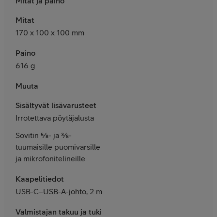
Mitat ja paino
Mitat
170 x 100 x 100 mm
Paino
616 g
Muuta
Sisältyvät lisävarusteet
Irrotettava pöytäjalusta
Sovitin ⅝- ja ⅜-
tuumaisille puomivarsille
ja mikrofonitelineille
Kaapelitiedot
USB-C–USB-A-johto, 2 m
Valmistajan takuu ja tuki