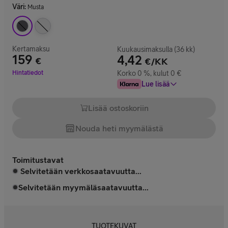
Väri
:
Musta
Kertamaksu
Kuukausimaksulla (36 kk)
159
4,42
€
€/KK
Hinta 159 €
Hintatiedot
Korko 0 %, kulut 0 €
Lue lisää
Lisää ostoskoriin
Nouda heti myymälästä
Toimitustavat
Selvitetään verkkosaatavuutta...
Selvitetään myymäläsaatavuutta...
TUOTEKUVAT