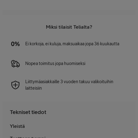
Miksi tilaisit Telialta?
Ei korkoja, ei kuluja, maksuaikaa jopa 36 kuukautta
Nopea toimitus jopa huomiseksi
Liittymäasiakkaille 3 vuoden takuu valikoituihin
laitteisiin
Tekniset tiedot
Yleistä