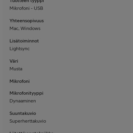
Tuotteen tyyppi
Mikrofoni - USB
Yhteensopivuus
Mac, Windows
Lisätoiminnot
Lightsync
Väri
Musta
Mikrofoni
Mikrofonityyppi
Dynaaminen
Suuntakuvio
Superherttakuvio