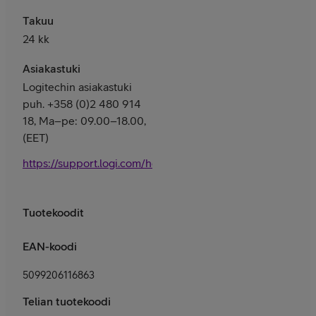
Takuu
24 kk
Asiakastuki
Logitechin asiakastuki
puh. +358 (0)2 480 914
18, Ma–pe: 09.00–18.00,
(EET)
https://support.logi.com/hc/fi/
Tuotekoodit
EAN-koodi
5099206116863
Telian tuotekoodi