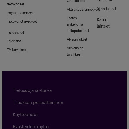
Reitittimet
Urheilukellot
tietokoneet
Mesh-laitteet
Aktiivisuusrannekkeet
Pöytätietokoneet
Lasten
Kaikki
Tietokonetarvikkeet
älykellot ja
laitteet
kellopuhelimet
Televisiot
Älysormukset
Televisiot
Älykellojen
TV-tarvikkeet
tarvikkeet
Tietosuoja ja -turva
Tilauksen peruuttaminen
Käyttöehdot
Evästeiden käyttö