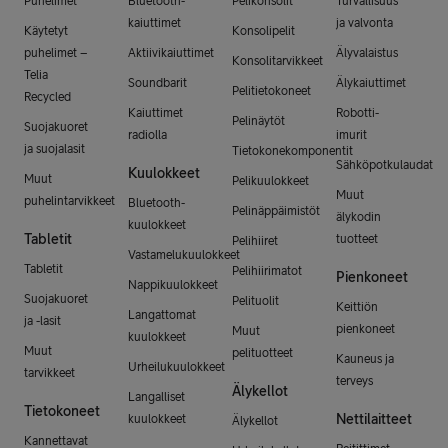
Puhelimet
Bluetooth-
Pelikonsolit
Turvallisuus
kaiuttimet
ja valvonta
Käytetyt
Konsolipelit
puhelimet –
Aktiivikaiuttimet
Älyvalaistus
Konsolitarvikkeet
Telia
Soundbarit
Älykaiuttimet
Pelitietokoneet
Recycled
Kaiuttimet
Robotti-
Pelinäytöt
Suojakuoret
radiolla
imurit
ja suojalasit
Tietokonekomponentit
Sähköpotkulaudat
Kuulokkeet
Muut
Pelikuulokkeet
Muut
puhelintarvikkeet
Bluetooth-
Pelinäppäimistöt
älykodin
kuulokkeet
Tabletit
tuotteet
Pelihiiret
Vastamelukuulokkeet
Tabletit
Pelihiirimatot
Pienkoneet
Nappikuulokkeet
Suojakuoret
Pelituolit
Keittiön
Langattomat
ja -lasit
pienkoneet
Muut
kuulokkeet
Muut
pelituotteet
Kauneus ja
Urheilukuulokkeet
tarvikkeet
terveys
Älykellot
Langalliset
Tietokoneet
Nettilaitteet
kuulokkeet
Älykellot
Kannettavat