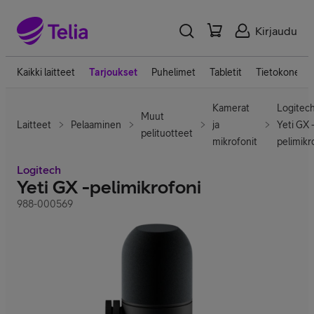
Kirjaudu
Kaikki laitteet
Tarjoukset
Puhelimet
Tabletit
Tietokoneet
Kamerat
Logitec
Muut
Laitteet
Pelaaminen
ja
Yeti GX 
pelituotteet
mikrofonit
pelimikr
Logitech
Yeti GX -pelimikrofoni
988-000569