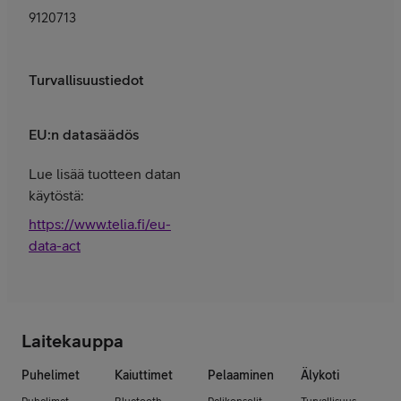
9120713
Turvallisuustiedot
EU:n datasäädös
Lue lisää tuotteen datan
käytöstä:
https://www.telia.fi/eu-
data-act
Laitekauppa
Puhelimet
Kaiuttimet
Pelaaminen
Älykoti