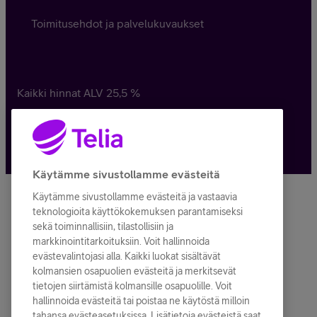
Toimitusehdot ja palvelukuvaukset
Kaikki hinnat ALV
25,5
%
© Telia Company
2026
Käytämme sivustollamme evästeitä
Käytämme sivustollamme evästeitä ja vastaavia
teknologioita käyttökokemuksen parantamiseksi
sekä toiminnallisiin, tilastollisiin ja
markkinointitarkoituksiin. Voit hallinnoida
evästevalintojasi alla. Kaikki luokat sisältävät
kolmansien osapuolien evästeitä ja merkitsevät
tietojen siirtämistä kolmansille osapuolille. Voit
hallinnoida evästeitä tai poistaa ne käytöstä milloin
tahansa evästeasetuksissa. Lisätietoja evästeistä saat