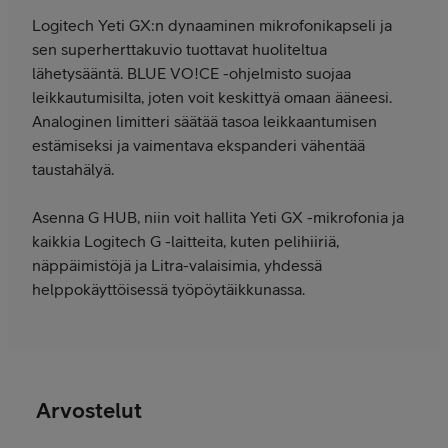
Logitech Yeti GX:n dynaaminen mikrofonikapseli ja
sen superherttakuvio tuottavat huoliteltua
lähetysääntä. BLUE VO!CE -ohjelmisto suojaa
leikkautumisilta, joten voit keskittyä omaan ääneesi.
Analoginen limitteri säätää tasoa leikkaantumisen
estämiseksi ja vaimentava ekspanderi vähentää
taustahälyä.
Asenna G HUB, niin voit hallita Yeti GX -mikrofonia ja
kaikkia Logitech G -laitteita, kuten pelihiiriä,
näppäimistöjä ja Litra-valaisimia, yhdessä
helppokäyttöisessä työpöytäikkunassa.
Arvostelut