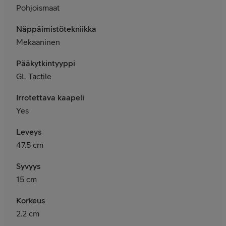
Pohjoismaat
Näppäimistötekniikka
Mekaaninen
Pääkytkintyyppi
GL Tactile
Irrotettava kaapeli
Yes
Leveys
47.5 cm
Syvyys
15 cm
Korkeus
2.2 cm