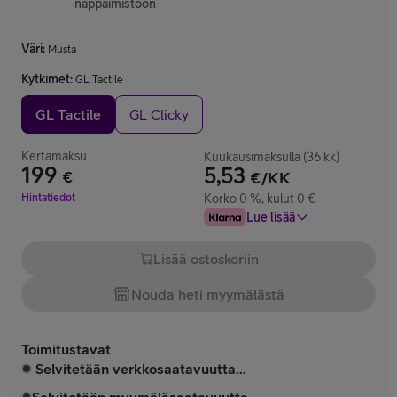
näppäimistöön
Väri
:
Musta
Kytkimet
:
GL Tactile
GL Tactile
GL Clicky
Kertamaksu
Kuukausimaksulla (36 kk)
199
5,53
€
€/KK
Hinta 199 €
Hintatiedot
Korko 0 %, kulut 0 €
Lue lisää
Lisää ostoskoriin
Nouda heti myymälästä
Toimitustavat
Selvitetään verkkosaatavuutta...