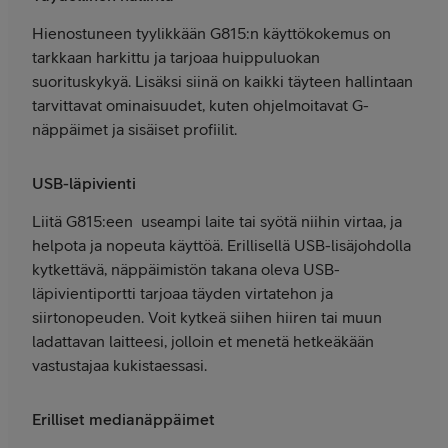
Hienostuneen tyylikkään G815:n käyttökokemus on
tarkkaan harkittu ja tarjoaa huippuluokan
suorituskykyä. Lisäksi siinä on kaikki täyteen hallintaan
tarvittavat ominaisuudet, kuten ohjelmoitavat G-
näppäimet ja sisäiset profiilit.
USB-läpivienti
Liitä G815:een useampi laite tai syötä niihin virtaa, ja
helpota ja nopeuta käyttöä. Erillisellä USB-lisäjohdolla
kytkettävä, näppäimistön takana oleva USB-
läpivientiportti tarjoaa täyden virtatehon ja
siirtonopeuden. Voit kytkeä siihen hiiren tai muun
ladattavan laitteesi, jolloin et menetä hetkeäkään
vastustajaa kukistaessasi.
Erilliset medianäppäimet