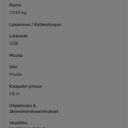
Paino
1.045 kg
Laajennus / Kytkeytyvyys
Liitännät
USB
Muuta
Väri
Musta
Kaapelin pituus
1.8 m
Ohjelmisto &
Järjestelmävaatimukset
Vaadittu