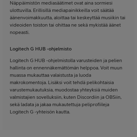
Näppäimistön mediasäätimet ovat aina sormiesi
ulottuvilla. Erillisillä mediapainikkeilla voit säätää
äänenvoimakkuutta, aloittaa tai keskeyttää musiikin tai
videoiden toiston tai ohittaa ne sekä mykistää äänet
nopeasti.
Logitech G HUB -ohjelmisto
Logitech G HUB -ohjelmistolla varusteiden ja pelien
hallinta on ennennäkemättömän helppoa. Voit muun
muassa mukauttaa valaistusta ja luoda
makrokomentoja. Lisäksi voit tehdä pelikohtaisia
varustemukautuksia, muodostaa yhteyksiä muiden
valmistajien sovelluksiin, kuten Discordiin ja OBSiin,
sekä ladata ja jakaa mukautettuja peliprofiileja
Logitech G -yhteisön kautta.