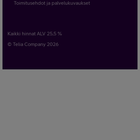
Toimitusehdot ja palvelukuvaukset
Kaikki hinnat ALV
25,5
%
© Telia Company
2026