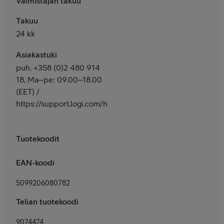
Valmistajan takuu
Takuu
24 kk
Asiakastuki
puh. +358 (0)2 480 914
18, Ma–pe: 09.00–18.00
(EET) /
https://support.logi.com/hc/fi/
Tuotekoodit
EAN-koodi
5099206080782
Telian tuotekoodi
9074474