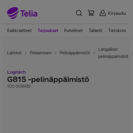
Kirjaudu
Kaikki laitteet
Tarjoukset
Puhelimet
Tabletit
Tietokoneet
Langalliset
Laitteet
Pelaaminen
Pelinäppäimistöt
pelinäppäimistöt
Logitech
G815 -pelinäppäimistö
920-008989