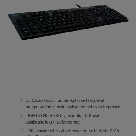
GL Clicky tai GL Tactile -kytkimet tarjoavat
huippuluokan suorituskykyä tosipelaajan tarpeisiin
LIGHTSYNC RGB: täysin mukautettavat
valaistusefektit ja väriteemat
USB-läpiviennillä kytket myös muita laitteita G815-