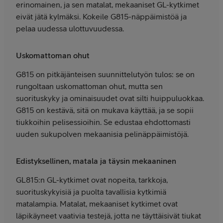
erinomainen, ja sen matalat, mekaaniset GL-kytkimet
eivät jätä kylmäksi. Kokeile G815-näppäimistöä ja
pelaa uudessa ulottuvuudessa.
Uskomattoman ohut
G815 on pitkäjänteisen suunnittelutyön tulos: se on
rungoltaan uskomattoman ohut, mutta sen
suorituskyky ja ominaisuudet ovat silti huippuluokkaa.
G815 on kestävä, sitä on mukava käyttää, ja se sopii
tiukkoihin pelisessioihin. Se edustaa ehdottomasti
uuden sukupolven mekaanisia pelinäppäimistöjä.
Edistyksellinen, matala ja täysin mekaaninen
GL815:n GL-kytkimet ovat nopeita, tarkkoja,
suorituskykyisiä ja puolta tavallisia kytkimiä
matalampia. Matalat, mekaaniset kytkimet ovat
läpikäyneet vaativia testejä, jotta ne täyttäisivät tiukat