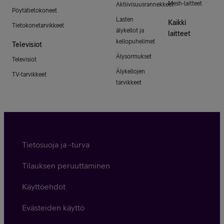
Mesh-laitteet
Aktiivisuusrannekkeet
Pöytätietokoneet
Lasten
Kaikki
Tietokonetarvikkeet
älykellot ja
laitteet
kellopuhelimet
Televisiot
Älysormukset
Televisiot
Älykellojen
TV-tarvikkeet
tarvikkeet
Tietosuoja ja -turva
Tilauksen peruuttaminen
Käyttöehdot
Evästeiden käyttö