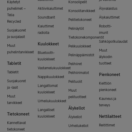
Käytetyt
Konsolipelit
puhelimet –
Aktiivikaiuttimet
Älyvalaistus
Konsolitarvikkeet
Telia
Soundbarit
Älykaiuttimet
Pelitietokoneet
Recycled
Kaiuttimet
Robotti-
Pelinäytöt
Suojakuoret
radiolla
imurit
ja suojalasit
Tietokonekomponentit
Sähköpotkulaudat
Kuulokkeet
Muut
Pelikuulokkeet
Muut
puhelintarvikkeet
Bluetooth-
Pelinäppäimistöt
älykodin
kuulokkeet
Tabletit
tuotteet
Pelihiiret
Vastamelukuulokkeet
Tabletit
Pelihiirimatot
Pienkoneet
Nappikuulokkeet
Suojakuoret
Pelituolit
Keittiön
Langattomat
ja -lasit
pienkoneet
Muut
kuulokkeet
Muut
pelituotteet
Kauneus ja
Urheilukuulokkeet
tarvikkeet
terveys
Älykellot
Langalliset
Tietokoneet
Nettilaitteet
kuulokkeet
Älykellot
Kannettavat
Reitittimet
Urheilukellot
tietokoneet