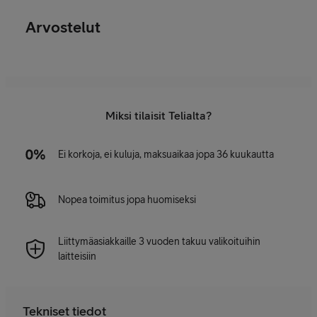
Arvostelut
Miksi tilaisit Telialta?
Ei korkoja, ei kuluja, maksuaikaa jopa 36 kuukautta
Nopea toimitus jopa huomiseksi
Liittymäasiakkaille 3 vuoden takuu valikoituihin
laitteisiin
Tekniset tiedot