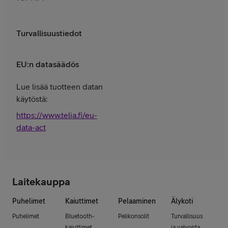
Turvallisuustiedot
EU:n datasäädös
Lue lisää tuotteen datan
käytöstä:
https://www.telia.fi/eu-
data-act
Laitekauppa
Puhelimet
Kaiuttimet
Pelaaminen
Älykoti
Puhelimet
Bluetooth-
Pelikonsolit
Turvallisuus
kaiuttimet
ja valvonta