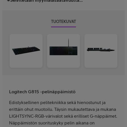
Selvitetään myymäläsaatavuutta...
TUOTEKUVAT
Logitech G815 -pelinäppäimistö
Edistyksellinen pelitekniikka sekä hienostunut ja
erittäin ohut muotoilu. Täysin mukautettava ja mukana
LIGHTSYNC-RGB-värivalot sekä erilliset G-näppäimet.
Näppäimistön suorituskyky pelin aikana on