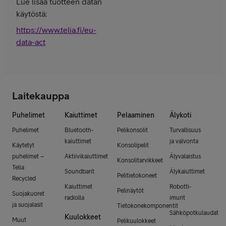
Lue lisää tuotteen datan
käytöstä:
https://www.telia.fi/eu-
data-act
Laitekauppa
Puhelimet
Kaiuttimet
Pelaaminen
Älykoti
Puhelimet
Bluetooth-
Pelikonsolit
Turvallisuus
kaiuttimet
ja valvonta
Käytetyt
Konsolipelit
puhelimet –
Aktiivikaiuttimet
Älyvalaistus
Konsolitarvikkeet
Telia
Soundbarit
Älykaiuttimet
Pelitietokoneet
Recycled
Kaiuttimet
Robotti-
Pelinäytöt
Suojakuoret
radiolla
imurit
ja suojalasit
Tietokonekomponentit
Sähköpotkulaudat
Kuulokkeet
Muut
Pelikuulokkeet