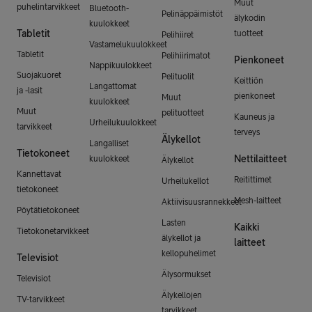
Muut
puhelintarvikkeet
Bluetooth-
Pelinäppäimistöt
älykodin
kuulokkeet
Tabletit
tuotteet
Pelihiiret
Vastamelukuulokkeet
Tabletit
Pelihiirimatot
Pienkoneet
Nappikuulokkeet
Suojakuoret
Pelituolit
Keittiön
Langattomat
ja -lasit
pienkoneet
Muut
kuulokkeet
Muut
pelituotteet
Kauneus ja
Urheilukuulokkeet
tarvikkeet
terveys
Älykellot
Langalliset
Tietokoneet
Nettilaitteet
kuulokkeet
Älykellot
Kannettavat
Reitittimet
Urheilukellot
tietokoneet
Mesh-laitteet
Aktiivisuusrannekkeet
Pöytätietokoneet
Lasten
Kaikki
Tietokonetarvikkeet
älykellot ja
laitteet
kellopuhelimet
Televisiot
Älysormukset
Televisiot
Älykellojen
TV-tarvikkeet
tarvikkeet