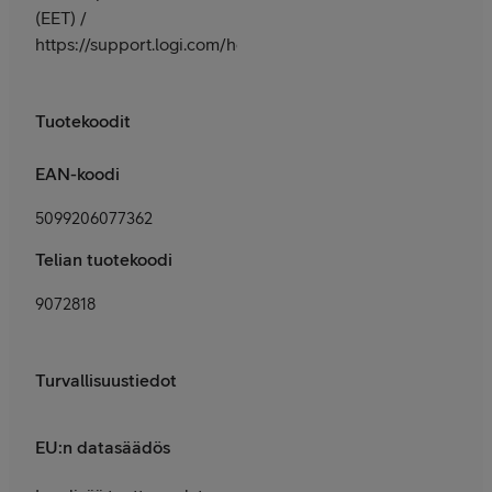
(EET) /
https://support.logi.com/hc/fi/
Tuotekoodit
EAN-koodi
5099206077362
Telian tuotekoodi
9072818
Turvallisuustiedot
EU:n datasäädös