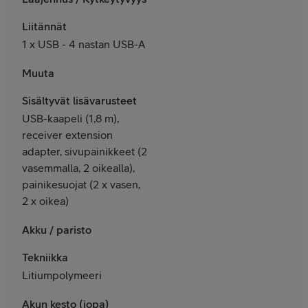
Liitännät
1 x USB - 4 nastan USB-A
Muuta
Sisältyvät lisävarusteet
USB-kaapeli (1,8 m),
receiver extension
adapter, sivupainikkeet (2
vasemmalla, 2 oikealla),
painikesuojat (2 x vasen,
2 x oikea)
Akku / paristo
Tekniikka
Litiumpolymeeri
Akun kesto (jopa)