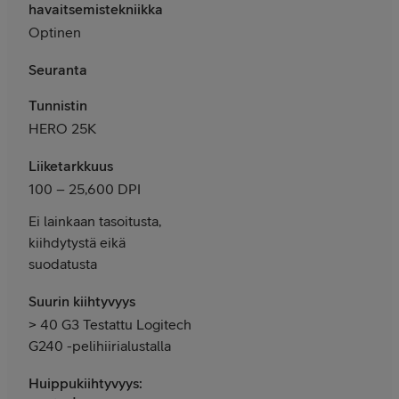
havaitsemistekniikka
Optinen
Seuranta
Tunnistin
HERO 25K
Liiketarkkuus
100 – 25,600 DPI
Ei lainkaan tasoitusta,
kiihdytystä eikä
suodatusta
Suurin kiihtyvyys
> 40 G3 Testattu Logitech
G240 -pelihiirialustalla
Huippukiihtyvyys: