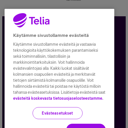
Tietosuoja ja -turva
Käytämme sivustollamme evästeitä
Käytämme sivustollamme evästeitä ja vastaavia
Tilauksen peruuttaminen
teknologioita käyttökokemuksen parantamiseksi
sekä toiminnallisiin, tilastollisiin ja
Käyttöehdot
markkinointitarkoituksiin. Voit hallinnoida
evästevalintojasi alla. Kaikki luokat sisältävät
Evästeiden käyttö
kolmansien osapuolien evästeitä ja merkitsevät
tietojen siirtämistä kolmansille osapuolille. Voit
Toimitusehdot ja palvelukuvaukset
hallinnoida evästeitä tai poistaa ne käytöstä milloin
tahansa evästeasetuksissa. Lisätietoja evästeistä saat
evästeitä koskevasta tietosuojaselosteestamme.
Kaikki hinnat ALV
25,5
%
Evästeasetukset
© Telia Company
2026