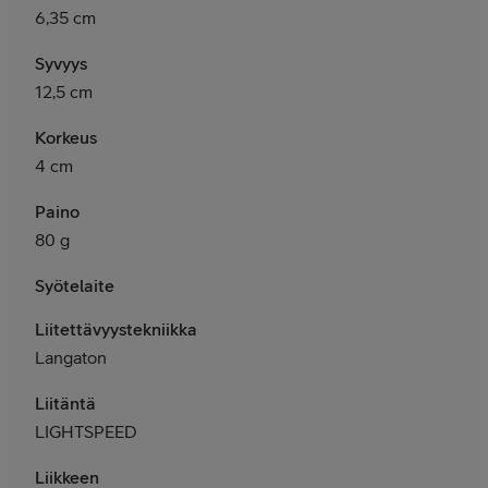
6,35 cm
Syvyys
12,5 cm
Korkeus
4 cm
Paino
80 g
Syötelaite
Liitettävyystekniikka
Langaton
Liitäntä
LIGHTSPEED
Liikkeen