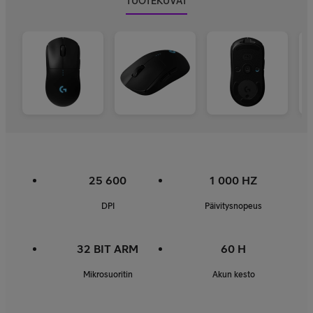
TUOTEKUVAT
25 600
1 000 HZ
DPI
Päivitysnopeus
32 BIT ARM
60 H
Mikrosuoritin
Akun kesto