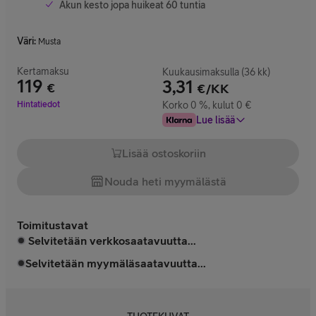
Akun kesto jopa huikeat 60 tuntia
Väri
:
Musta
Kertamaksu
Kuukausimaksulla (36 kk)
119
3,31
€
€/KK
Hinta 119 €
Hintatiedot
Korko 0 %, kulut 0 €
Lue lisää
Lisää ostoskoriin
Nouda heti myymälästä
Toimitustavat
Selvitetään verkkosaatavuutta...
Selvitetään myymäläsaatavuutta...