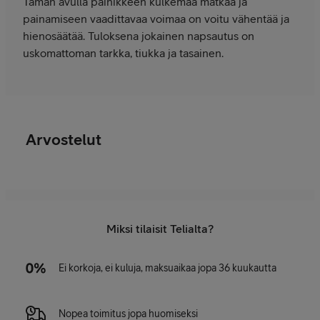
Tämän avulla painikkeen kulkemaa matkaa ja
painamiseen vaadittavaa voimaa on voitu vähentää ja
hienosäätää. Tuloksena jokainen napsautus on
uskomattoman tarkka, tiukka ja tasainen.
Arvostelut
Miksi tilaisit Telialta?
Ei korkoja, ei kuluja, maksuaikaa jopa 36 kuukautta
Nopea toimitus jopa huomiseksi