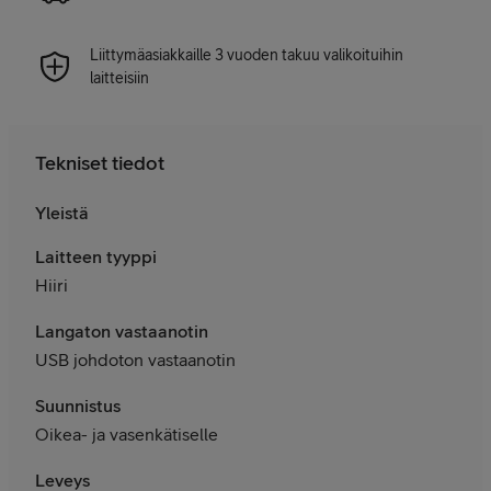
Liittymäasiakkaille 3 vuoden takuu valikoituihin
laitteisiin
Tekniset tiedot
Yleistä
Laitteen tyyppi
Hiiri
Langaton vastaanotin
USB johdoton vastaanotin
Suunnistus
Oikea- ja vasenkätiselle
Leveys