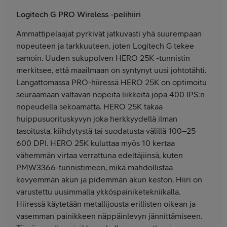
Logitech G PRO Wireless -pelihiiri
Ammattipelaajat pyrkivät jatkuvasti yhä suurempaan
nopeuteen ja tarkkuuteen, joten Logitech G tekee
samoin. Uuden sukupolven HERO 25K -tunnistin
merkitsee, että maailmaan on syntynyt uusi johtotähti.
Langattomassa PRO-hiiressä HERO 25K on optimoitu
seuraamaan valtavan nopeita liikkeitä jopa 400 IPS:n
nopeudella sekoamatta. HERO 25K takaa
huippusuorituskyvyn joka herkkyydellä ilman
tasoitusta, kiihdytystä tai suodatusta välillä 100–25
600 DPI. HERO 25K kuluttaa myös 10 kertaa
vähemmän virtaa verrattuna edeltäjiinsä, kuten
PMW3366-tunnistimeen, mikä mahdollistaa
kevyemmän akun ja pidemmän akun keston. Hiiri on
varustettu uusimmalla ykköspainiketekniikalla.
Hiiressä käytetään metallijousta erillisten oikean ja
vasemman painikkeen näppäinlevyn jännittämiseen.