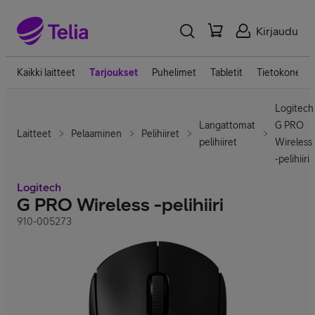
Kirjaudu
Kaikki laitteet
Tarjoukset
Puhelimet
Tabletit
Tietokoneet
Logitech
Langattomat
G PRO
Laitteet
Pelaaminen
Pelihiiret
pelihiiret
Wireless
-pelihiiri
Logitech
G PRO Wireless -pelihiiri
910-005273