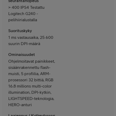
seurantanopeus
> 400 IPS4 Testattu
Logitech G240 -
pelihiirialustalla
Suorituskyky
1 ms vastausaika, 25 600
suurin DPI-määrä
Ominaisuudet
Ohjelmoitavat painikkeet,
sisäänrakennettu flash-
muisti, 5 profiilia, ARM-
prosessori 32 bittiä, RGB
16.8 millions multi-color
illumination, DPI-kytkin,
LIGHTSPEED-teknologia,
HERO-anturi
Laajennus / Kytkeytyvyys