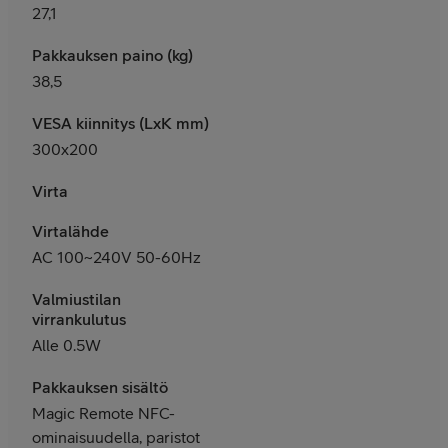
27,1
Pakkauksen paino (kg)
38,5
VESA kiinnitys (LxK mm)
300x200
Virta
Virtalähde
AC 100~240V 50-60Hz
Valmiustilan
virrankulutus
Alle 0.5W
Pakkauksen sisältö
Magic Remote NFC-
ominaisuudella, paristot