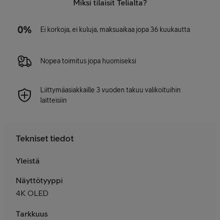
Miksi tilaisit Telialta?
Ei korkoja, ei kuluja, maksuaikaa jopa 36 kuukautta
Nopea toimitus jopa huomiseksi
Liittymäasiakkaille 3 vuoden takuu valikoituihin
laitteisiin
Tekniset tiedot
Yleistä
Näyttötyyppi
4K OLED
Tarkkuus