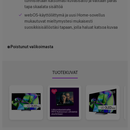
tunnistetaan katsomasi kuvasisältö ja valitaan paras
tapa skaalata sisältöä
webOS-käyttöliittymä ja uusi Home-sovellus
mukautuvat mieltymystesi mukaisesti
suosikkisisällöstäsi tapaan, jolla haluat katsoa kuvaa
Poistunut valikoimasta
TUOTEKUVAT