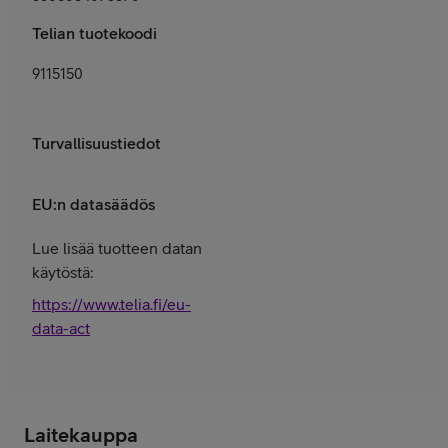
Telian tuotekoodi
9115150
Turvallisuustiedot
EU:n datasäädös
Lue lisää tuotteen datan
käytöstä:
https://www.telia.fi/eu-
data-act
Laitekauppa