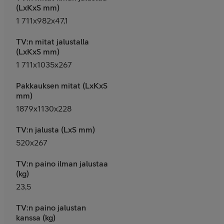
(LxKxS mm)
1 711x982x47,1
TV:n mitat jalustalla
(LxKxS mm)
1 711x1035x267
Pakkauksen mitat (LxKxS
mm)
1879x1130x228
TV:n jalusta (LxS mm)
520x267
TV:n paino ilman jalustaa
(kg)
23,5
TV:n paino jalustan
kanssa (kg)