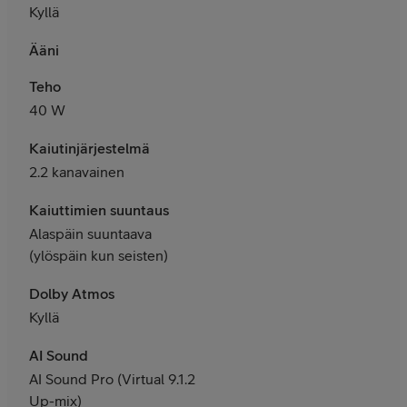
Kyllä
Ääni
Teho
40 W
Kaiutinjärjestelmä
2.2 kanavainen
Kaiuttimien suuntaus
Alaspäin suuntaava
(ylöspäin kun seisten)
Dolby Atmos
Kyllä
AI Sound
AI Sound Pro (Virtual 9.1.2
Up-mix)