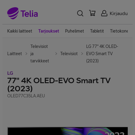
Kirjaudu
Kaikki laitteet
Tarjoukset
Puhelimet
Tabletit
Tietokoneet
Televisiot
LG 77" 4K OLED-
Laitteet
ja
Televisiot
EVO Smart TV
tarvikkeet
(2023)
LG
77" 4K OLED-EVO Smart TV
(2023)
OLED77C35LA.AEU