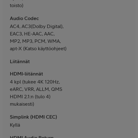
toisto)
Audio Codec
AC4, AC3(Dolby Digital),
EAC3, HE-AAC, AAC,
MP2, MP3, PCM, WMA,
apt-X (Katso käyttöohjeet)
Liitännät
HDMI-liitännät
4 kpl (tukee 4K 120Hz,
eARC, VRR, ALLM, QMS
HDMI 2.1:n (tulo 4)
mukaisesti)
Simplink (HDMI CEC)
Kyllä
HDMI Audio Return