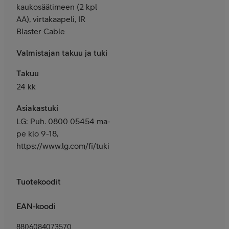
kaukosäätimeen (2 kpl
AA), virtakaapeli, IR
Blaster Cable
Valmistajan takuu ja tuki
Takuu
24 kk
Asiakastuki
LG: Puh. 0800 05454 ma-
pe klo 9-18,
https://www.lg.com/fi/tuki
Tuotekoodit
EAN-koodi
8806084073570