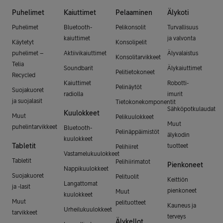
Puhelimet
Kaiuttimet
Pelaaminen
Älykoti
Puhelimet
Bluetooth-
Pelikonsolit
Turvallisuus
kaiuttimet
ja valvonta
Käytetyt
Konsolipelit
puhelimet –
Aktiivikaiuttimet
Älyvalaistus
Konsolitarvikkeet
Telia
Soundbarit
Älykaiuttimet
Pelitietokoneet
Recycled
Kaiuttimet
Robotti-
Pelinäytöt
Suojakuoret
radiolla
imurit
ja suojalasit
Tietokonekomponentit
Sähköpotkulaudat
Kuulokkeet
Muut
Pelikuulokkeet
Muut
puhelintarvikkeet
Bluetooth-
Pelinäppäimistöt
älykodin
kuulokkeet
Tabletit
tuotteet
Pelihiiret
Vastamelukuulokkeet
Tabletit
Pelihiirimatot
Pienkoneet
Nappikuulokkeet
Suojakuoret
Pelituolit
Keittiön
Langattomat
ja -lasit
pienkoneet
Muut
kuulokkeet
Muut
pelituotteet
Kauneus ja
Urheilukuulokkeet
tarvikkeet
terveys
Älykellot