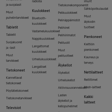
radiolla
imurit
ja suojalasit
Tietokonekomponentit
Sähköpotkulaudat
Kuulokkeet
Muut
Pelikuulokkeet
Muut
puhelintarvikkeet
Bluetooth-
Pelinäppäimistöt
älykodin
kuulokkeet
Tabletit
tuotteet
Pelihiiret
Vastamelukuulokkeet
Tabletit
Pelihiirimatot
Pienkoneet
Nappikuulokkeet
Suojakuoret
Pelituolit
Keittiön
Langattomat
ja -lasit
pienkoneet
Muut
kuulokkeet
Muut
pelituotteet
Kauneus ja
Urheilukuulokkeet
tarvikkeet
terveys
Älykellot
Langalliset
Tietokoneet
Nettilaitteet
kuulokkeet
Älykellot
Kannettavat
Reitittimet
Urheilukellot
tietokoneet
Mesh-laitteet
Aktiivisuusrannekkeet
Pöytätietokoneet
Lasten
Kaikki
Tietokonetarvikkeet
älykellot ja
laitteet
kellopuhelimet
Televisiot