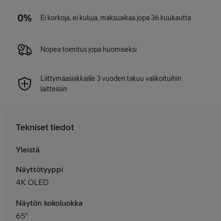
Ei korkoja, ei kuluja, maksuaikaa jopa 36 kuukautta
Nopea toimitus jopa huomiseksi
Liittymäasiakkaille 3 vuoden takuu valikoituihin
laitteisiin
Tekniset tiedot
Yleistä
Näyttötyyppi
4K OLED
Näytön kokoluokka
65"