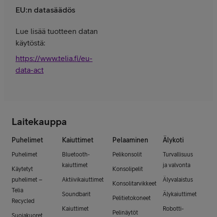
EU:n datasäädös
Lue lisää tuotteen datan
käytöstä:
https://www.telia.fi/eu-
data-act
Laitekauppa
Puhelimet
Kaiuttimet
Pelaaminen
Älykoti
Puhelimet
Bluetooth-
Pelikonsolit
Turvallisuus
kaiuttimet
ja valvonta
Käytetyt
Konsolipelit
puhelimet –
Aktiivikaiuttimet
Älyvalaistus
Konsolitarvikkeet
Telia
Soundbarit
Älykaiuttimet
Pelitietokoneet
Recycled
Kaiuttimet
Robotti-
Pelinäytöt
Suojakuoret