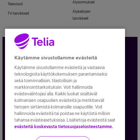
Älysormukset
Televisiot
Älykellojen
TV-tarvikkeet
tarvikkeet
Tietosuoja ja -turva
Käytämme sivustollamme evästeitä
Käytämme sivustollamme evästeitä ja vastaavia
Tilauksen peruuttaminen
teknologioita käyttökokemuksen parantamiseksi
sekä toiminnallisiin, tilastollisiin ja
Käyttöehdot
markkinointitarkoituksiin. Voit hallinnoida
evästevalintojasi alla. Kaikki luokat sisältävät
Evästeiden käyttö
kolmansien osapuolien evästeitä ja merkitsevät
tietojen siirtämistä kolmansille osapuolille. Voit
Toimitusehdot ja palvelukuvaukset
hallinnoida evästeitä tai poistaa ne käytöstä milloin
tahansa evästeasetuksissa. Lisätietoja evästeistä saat
evästeitä koskevasta tietosuojaselosteestamme.