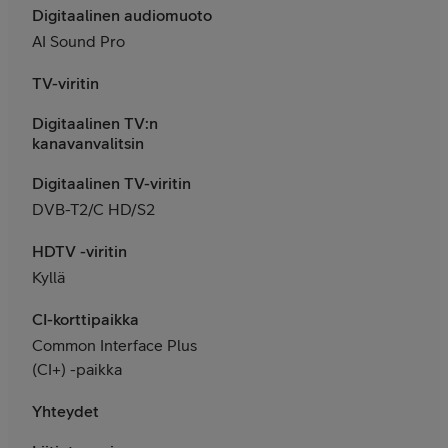
Digitaalinen audiomuoto
AI Sound Pro
TV-viritin
Digitaalinen TV:n
kanavanvalitsin
Digitaalinen TV-viritin
DVB-T2/C HD/S2
HDTV -viritin
Kyllä
CI-korttipaikka
Common Interface Plus
(CI+) -paikka
Yhteydet