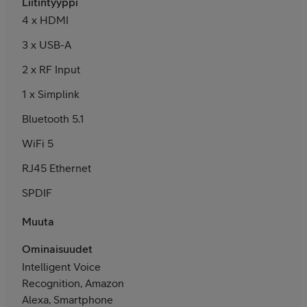
Liitintyyppi
4 x HDMI
3 x USB-A
2 x RF Input
1 x Simplink
Bluetooth 5.1
WiFi 5
RJ45 Ethernet
SPDIF
Muuta
Ominaisuudet
Intelligent Voice
Recognition, Amazon
Alexa, Smartphone