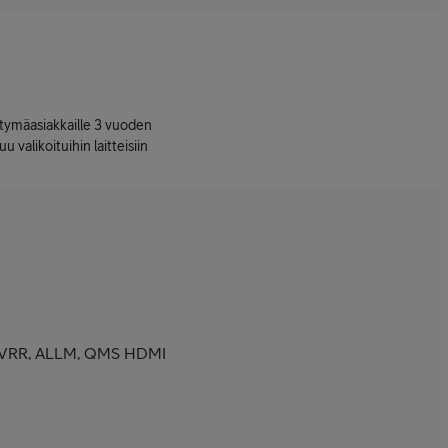
ttymäasiakkaille 3 vuoden
uu valikoituihin laitteisiin
, VRR, ALLM, QMS HDMI