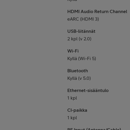
HDMI Audio Return Channel
eARC (HDMI 3)
USB-liitännät
2 kpl (v 2.0)
Wi-Fi
Kyllä (Wi-Fi 5)
Bluetooth
Kyllä (v 5.0)
Ethernet-sisääntulo
1 kpl
CI-paikka
1 kpl
RF Input (Antenna/Cable)