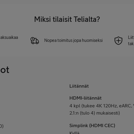
Miksi tilaisit Telialta?
 maksuaikaa
Lii
Nopea toimitus jopa huomiseksi
tak
dot
Liitännät
HDMI-liitännät
4 kpl (tukee 4K 120Hz, eARC
2.1:n (tulo 4) mukaisesti)
Simplink (HDMI CEC)
0)
Kyllä