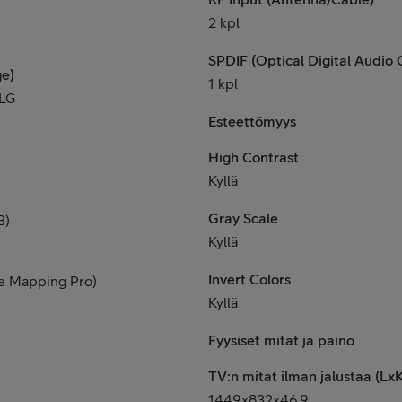
2 kpl
SPDIF (Optical Digital Audio 
e)
1 kpl
HLG
Esteettömyys
High Contrast
Kyllä
Gray Scale
B)
Kyllä
Invert Colors
e Mapping Pro)
Kyllä
Fyysiset mitat ja paino
TV:n mitat ilman jalustaa (L
1449x832x46,9