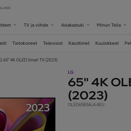
INLAND
itteet
TV ja viihde
Asiakastuki
Minun Telia
etit
Tietokoneet
Televisiot
Kaiuttimet
Kuulokkeet
Pe
G 65" 4K OLED Smart TV (2023)
LG
65" 4K OL
(2023)
OLED65B36LA.AEU