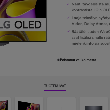
Nauti täydellisistä m
kontrastista LG:n OL
Laaja tekoälyn hyödy
Vision, Dolby Atmos,
Räätälöi uuden WebOS
saat lisäksi sinulle r
mielenkiintoisia suosi
Poistunut valikoimasta
TUOTEKUVAT