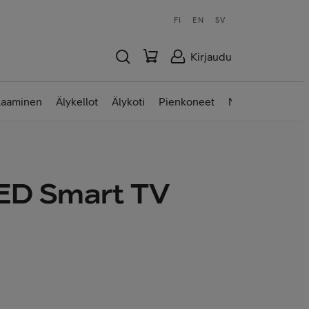
FI
EN
SV
Kirjaudu
laaminen
Älykellot
Älykoti
Pienkoneet
Nettilaitteet
ED Smart TV