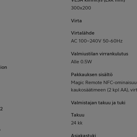
300x200
Virta
Virtalähde
AC 100~240V 50-60Hz
Valmiustilan virrankulutus
Alle 0.5W
tion
Pakkauksen sisältö
Magic Remote NFC-ominaisuude
kaukosäätimeen (2 kpl AA), vir
Valmistajan takuu ja tuki
y2
Takuu
24 kk
p
Asiakastuki