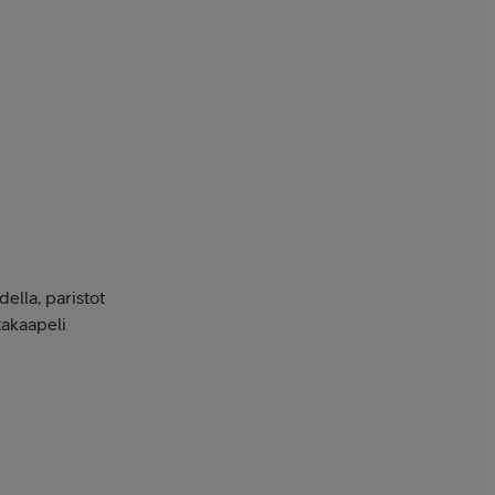
lla, paristot
takaapeli