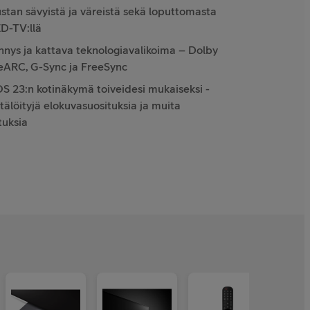
ustan sävyistä ja väreistä sekä loputtomasta
ED-TV:llä
nnys ja kattava teknologiavalikoima – Dolby
 eARC, G-Sync ja FreeSync
 23:n kotinäkymä toiveidesi mukaiseksi -
äätälöityjä elokuvasuosituksia ja muita
tuksia