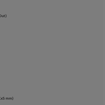
Out)
xKxS mm)