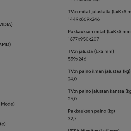
TV:n mitat jalustalla (LxKxS 
1449x869x246
VIDIA)
Pakkauksen mitat (LxKxS mm
1677x950x207
(AMD)
TV:n jalusta (LxS mm)
559x246
TV:n paino ilman jalustaa (kg)
24,0
TV:n paino jalustan kanssa (kg
25,0
 Mode)
Pakkauksen paino (kg)
32,7
te)
VESA kiinnitys (LxK mm)