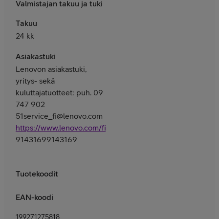
Valmistajan takuu ja tuki
Takuu
24 kk
Asiakastuki
Lenovon asiakastuki,
yritys- sekä
kuluttajatuotteet: puh. 09
747 902
51service_fi@lenovo.com
https://www.lenovo.com/fi/fi/services
91431699143169
Tuotekoodit
EAN-koodi
199271275818