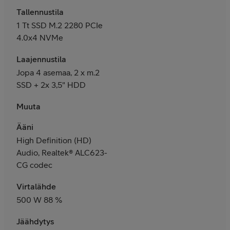
Tallennustila
1 Tt SSD M.2 2280 PCIe
4.0x4 NVMe
Laajennustila
Jopa 4 asemaa, 2 x m.2
SSD + 2x 3,5" HDD
Muuta
Ääni
High Definition (HD)
Audio, Realtek® ALC623-
CG codec
Virtalähde
500 W 88 %
Jäähdytys