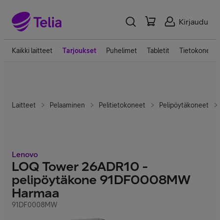
Kirjaudu
Kaikki laitteet
Tarjoukset
Puhelimet
Tabletit
Tietokoneet
Laitteet
Pelaaminen
Pelitietokoneet
Pelipöytäkoneet
Lenovo
LOQ Tower 26ADR10 -
pelipöytäkone 91DF0008MW
Harmaa
91DF0008MW