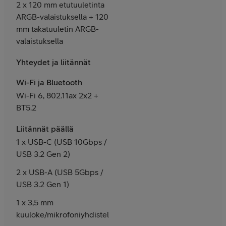
2 x 120 mm etutuuletinta
ARGB-valaistuksella + 120
mm takatuuletin ARGB-
valaistuksella
Yhteydet ja liitännät
Wi-Fi ja Bluetooth
Wi-Fi 6, 802.11ax 2x2 +
BT5.2
Liitännät päällä
1 x USB-C (USB 10Gbps /
USB 3.2 Gen 2)
2 x USB-A (USB 5Gbps /
USB 3.2 Gen 1)
1 x 3,5 mm
kuuloke/mikrofoniyhdistelmäliitäntä