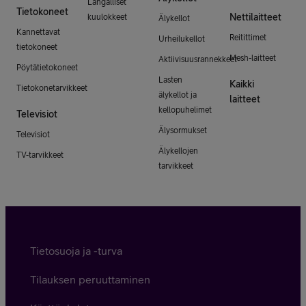
Langalliset
Tietokoneet
Nettilaitteet
kuulokkeet
Älykellot
Kannettavat
Reitittimet
Urheilukellot
tietokoneet
Mesh-laitteet
Aktiivisuusrannekkeet
Pöytätietokoneet
Lasten
Kaikki
Tietokonetarvikkeet
älykellot ja
laitteet
kellopuhelimet
Televisiot
Älysormukset
Televisiot
Älykellojen
TV-tarvikkeet
tarvikkeet
Tietosuoja ja -turva
Tilauksen peruuttaminen