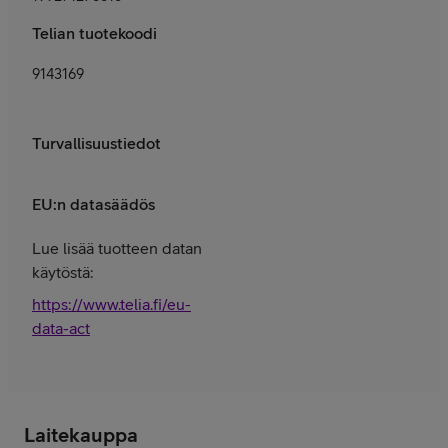
Telian tuotekoodi
9143169
Turvallisuustiedot
EU:n datasäädös
Lue lisää tuotteen datan
käytöstä:
https://www.telia.fi/eu-
data-act
Laitekauppa