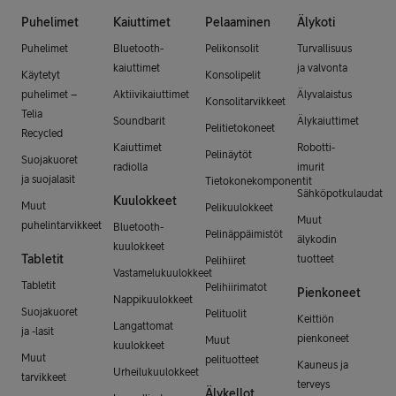
Puhelimet
Kaiuttimet
Pelaaminen
Älykoti
Puhelimet
Bluetooth-
Pelikonsolit
Turvallisuus
kaiuttimet
ja valvonta
Käytetyt
Konsolipelit
puhelimet –
Aktiivikaiuttimet
Älyvalaistus
Konsolitarvikkeet
Telia
Soundbarit
Älykaiuttimet
Pelitietokoneet
Recycled
Kaiuttimet
Robotti-
Pelinäytöt
Suojakuoret
radiolla
imurit
ja suojalasit
Tietokonekomponentit
Sähköpotkulaudat
Kuulokkeet
Muut
Pelikuulokkeet
Muut
puhelintarvikkeet
Bluetooth-
Pelinäppäimistöt
älykodin
kuulokkeet
Tabletit
tuotteet
Pelihiiret
Vastamelukuulokkeet
Tabletit
Pelihiirimatot
Pienkoneet
Nappikuulokkeet
Suojakuoret
Pelituolit
Keittiön
Langattomat
ja -lasit
pienkoneet
Muut
kuulokkeet
Muut
pelituotteet
Kauneus ja
Urheilukuulokkeet
tarvikkeet
terveys
Älykellot