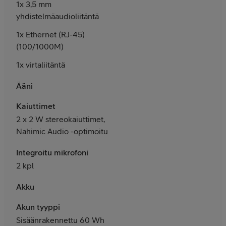
1x 3,5 mm
yhdistelmäaudioliitäntä
1x Ethernet (RJ-45)
(100/1000M)
1x virtaliitäntä
Ääni
Kaiuttimet
2 x 2 W stereokaiuttimet,
Nahimic Audio -optimoitu
Integroitu mikrofoni
2 kpl
Akku
Akun tyyppi
Sisäänrakennettu 60 Wh