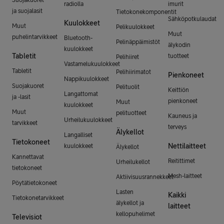
radiolla
imurit
ja suojalasit
Tietokonekomponentit
Sähköpotkulaudat
Kuulokkeet
Muut
Pelikuulokkeet
Muut
puhelintarvikkeet
Bluetooth-
Pelinäppäimistöt
älykodin
kuulokkeet
Tabletit
tuotteet
Pelihiiret
Vastamelukuulokkeet
Tabletit
Pelihiirimatot
Pienkoneet
Nappikuulokkeet
Suojakuoret
Pelituolit
Keittiön
Langattomat
ja -lasit
pienkoneet
Muut
kuulokkeet
Muut
pelituotteet
Kauneus ja
Urheilukuulokkeet
tarvikkeet
terveys
Älykellot
Langalliset
Tietokoneet
Nettilaitteet
kuulokkeet
Älykellot
Kannettavat
Reitittimet
Urheilukellot
tietokoneet
Mesh-laitteet
Aktiivisuusrannekkeet
Pöytätietokoneet
Lasten
Kaikki
Tietokonetarvikkeet
älykellot ja
laitteet
kellopuhelimet
Televisiot