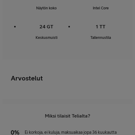
Näytön koko
Intel Core
24 GT
1 TT
Keskusmuisti
Tallennustila
Arvostelut
Miksi tilaisit Telialta?
Ei korkoja, ei kuluja, maksuaikaa jopa 36 kuukautta