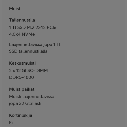
Muisti
Tallennustila
1 Tt SSD M.2 2242 PCIe
4.0x4 NVMe
Laajennettavissa jopa 1 Tt
SSD tallennustilalla
Keskusmuisti
2 x 12 Gt SO-DIMM
DDR5-4800
Muistipaikat
Muisti laajennettavissa
jopa 32 Gt:n asti
Kortinlukija
Ei