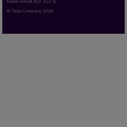
Kaikki hinnat ALV
25,5
%
© Telia Company
2026