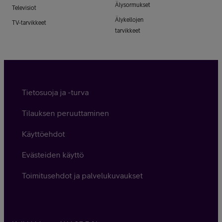
Älysormukset
Televisiot
Älykellojen
TV-tarvikkeet
tarvikkeet
Tietosuoja ja -turva
Tilauksen peruuttaminen
Käyttöehdot
Evästeiden käyttö
Toimitusehdot ja palvelukuvaukset