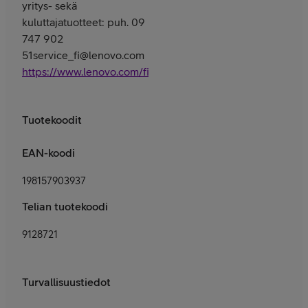
yritys- sekä
kuluttajatuotteet: puh. 09
747 902
51service_fi@lenovo.com
https://www.lenovo.com/fi/fi/services
Tuotekoodit
EAN-koodi
198157903937
Telian tuotekoodi
9128721
Turvallisuustiedot