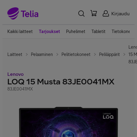
Kirjaudu
Kaikki laitteet
Tarjoukset
Puhelimet
Tabletit
Tietokoneet
Len
Laitteet
Pelaaminen
Pelitietokoneet
Peliläppärit
15 M
83J
Lenovo
LOQ 15 Musta 83JE0041MX
83JE0041MX