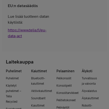
EU:n datasäädös
Lue lisää tuotteen datan
käytöstä:
https://www.telia.fi/eu-
data-act
Laitekauppa
Puhelimet
Kaiuttimet
Pelaaminen
Älykoti
Puhelimet
Bluetooth-
Pelikonsolit
Turvallisuus
kaiuttimet
ja valvonta
Käytetyt
Konsolipelit
puhelimet –
Aktiivikaiuttimet
Älyvalaistus
Konsolitarvikkeet
Telia
Soundbarit
Älykaiuttimet
Pelitietokoneet
Recycled
Kaiuttimet
Robotti-
Pelinäytöt
Suojakuoret