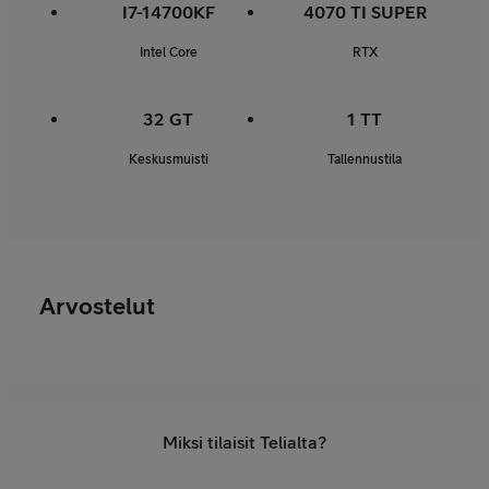
I7-14700KF
4070 TI SUPER
Intel Core
RTX
32 GT
1 TT
Keskusmuisti
Tallennustila
Arvostelut
Miksi tilaisit Telialta?