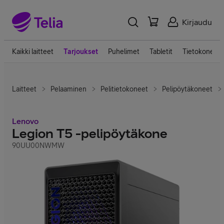
Kirjaudu
Kaikki laitteet
Tarjoukset
Puhelimet
Tabletit
Tietokoneet
Laitteet
Pelaaminen
Pelitietokoneet
Pelipöytäkoneet
Lenovo
Legion T5 -pelipöytäkone
90UU00NWMW