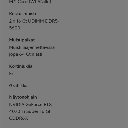
M.2 Card (WLANille)
Keskusmuisti
2 x 16 Gt UDIMM DDR5-
5600
Muistipaikat
Muisti laajennettavissa
jopa 64 Gt:n asti
Kortinlukija
Ei
Grafiikka
Näytönohjain
NVIDIA GeForce RTX
4070 Ti Super 16 Gt
GDDR6X