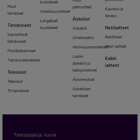
Muut
kuulokkeet
Muut
pelituotteet
Kauneus ja
Urheilukuulokkeet
tarvikkeet
terveys
Älykellot
Langalliset
Tietokoneet
Nettilaitteet
kuulokkeet
Älykellot
Kannettavat
Reitittimet
Urheilukellot
tietokoneet
Mesh-laitteet
Aktiivisuusrannekkeet
Pöytätietokoneet
Lasten
Kaikki
Tietokonetarvikkeet
älykellot ja
laitteet
kellopuhelimet
Televisiot
Älysormukset
Televisiot
Älykellojen
TV-tarvikkeet
tarvikkeet
Tietosuoja ja -turva