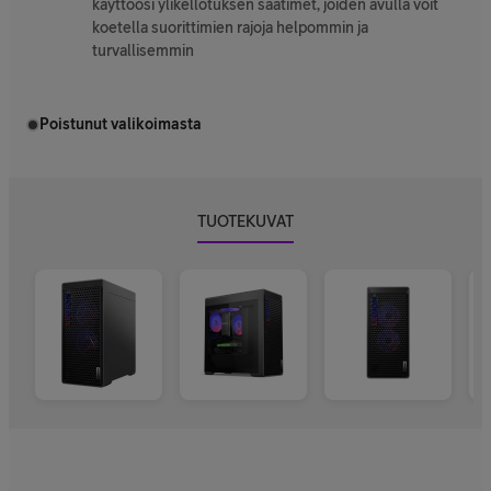
käyttöösi ylikellotuksen säätimet, joiden avulla voit
koetella suorittimien rajoja helpommin ja
turvallisemmin
Poistunut valikoimasta
TUOTEKUVAT