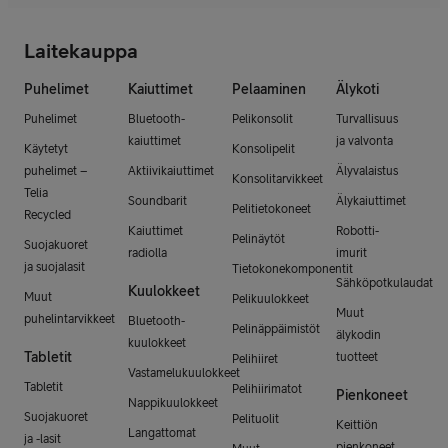
Laitekauppa
Puhelimet
Kaiuttimet
Pelaaminen
Älykoti
Puhelimet
Bluetooth-
Pelikonsolit
Turvallisuus
kaiuttimet
ja valvonta
Käytetyt
Konsolipelit
puhelimet –
Aktiivikaiuttimet
Älyvalaistus
Konsolitarvikkeet
Telia
Soundbarit
Älykaiuttimet
Pelitietokoneet
Recycled
Kaiuttimet
Robotti-
Pelinäytöt
Suojakuoret
radiolla
imurit
ja suojalasit
Tietokonekomponentit
Sähköpotkulaudat
Kuulokkeet
Muut
Pelikuulokkeet
Muut
puhelintarvikkeet
Bluetooth-
Pelinäppäimistöt
älykodin
kuulokkeet
Tabletit
tuotteet
Pelihiiret
Vastamelukuulokkeet
Tabletit
Pelihiirimatot
Pienkoneet
Nappikuulokkeet
Suojakuoret
Pelituolit
Keittiön
Langattomat
ja -lasit
pienkoneet