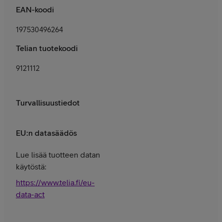
EAN-koodi
197530496264
Telian tuotekoodi
9121112
Turvallisuustiedot
EU:n datasäädös
Lue lisää tuotteen datan
käytöstä:
https://www.telia.fi/eu-
data-act