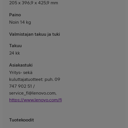
205 x 396,9 x 425,9 mm
Paino
Noin 14 kg
Valmistajan takuu ja tuki
Takuu
24 kk
Asiakastuki
Yritys- sekä
kuluttajatuotteet: puh. 09
747 902 51 /
service_fi@lenovo.com,
https://www.lenovo.com/fi/fi/services
Tuotekoodit