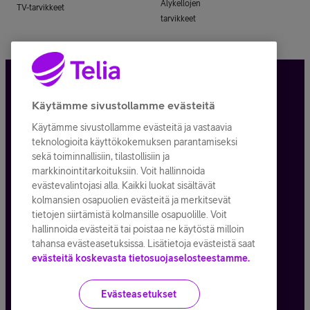
Älykellojen
TV-tarvikkeet
tarvikkeet
Tietosuoja ja -turva
Käytämme sivustollamme evästeitä
Käytämme sivustollamme evästeitä ja vastaavia
Tilauksen peruuttaminen
teknologioita käyttökokemuksen parantamiseksi
sekä toiminnallisiin, tilastollisiin ja
Käyttöehdot
markkinointitarkoituksiin. Voit hallinnoida
evästevalintojasi alla. Kaikki luokat sisältävät
Evästeiden käyttö
kolmansien osapuolien evästeitä ja merkitsevät
tietojen siirtämistä kolmansille osapuolille. Voit
Toimitusehdot ja palvelukuvaukset
hallinnoida evästeitä tai poistaa ne käytöstä milloin
tahansa evästeasetuksissa. Lisätietoja evästeistä saat
evästeitä koskevasta tietosuojaselosteestamme.
Kaikki hinnat ALV
25,5
%
Evästeasetukset