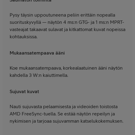
Pysy täysin uppoutuneena peliin erittäin nopealla
suorituskyvyllä — näytön 4 ms:n GTG- ja 1 ms:n MPRT-
vasteajat takaavat sulavat ja kitkattomat kuvat nopeissa
kohtauksissa.
Mukaansatempaava ääni
Koe mukaansatempaava, korkealaatuinen ääni näytön
kahdella 3 W:n kaiuttimella.
Sujuvat kuvat
Nauti sujuvasta pelaamisesta ja videoiden toistosta
AMD FreeSync-tuella. Se estää näytön repeilyn ja
nykimisen ja tarjoaa sujuvamman katselukokemuksen.