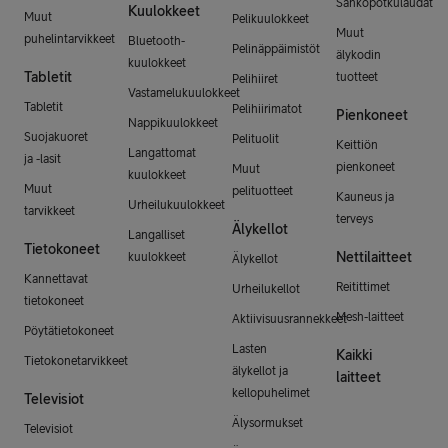
Sähköpotkulaudat
Kuulokkeet
Muut
Pelikuulokkeet
Muut
puhelintarvikkeet
Bluetooth-
Pelinäppäimistöt
älykodin
kuulokkeet
Tabletit
tuotteet
Pelihiiret
Vastamelukuulokkeet
Tabletit
Pelihiirimatot
Pienkoneet
Nappikuulokkeet
Suojakuoret
Pelituolit
Keittiön
Langattomat
ja -lasit
pienkoneet
Muut
kuulokkeet
Muut
pelituotteet
Kauneus ja
Urheilukuulokkeet
tarvikkeet
terveys
Älykellot
Langalliset
Tietokoneet
Nettilaitteet
kuulokkeet
Älykellot
Kannettavat
Reitittimet
Urheilukellot
tietokoneet
Mesh-laitteet
Aktiivisuusrannekkeet
Pöytätietokoneet
Lasten
Kaikki
Tietokonetarvikkeet
älykellot ja
laitteet
kellopuhelimet
Televisiot
Älysormukset
Televisiot