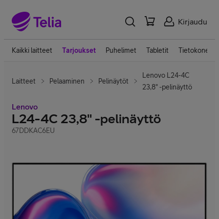
Kirjaudu
Kaikki laitteet
Tarjoukset
Puhelimet
Tabletit
Tietokoneet
Lenovo L24-4C
Laitteet
Pelaaminen
Pelinäytöt
23,8" -pelinäyttö
Lenovo
L24-4C 23,8" -pelinäyttö
67DDKAC6EU