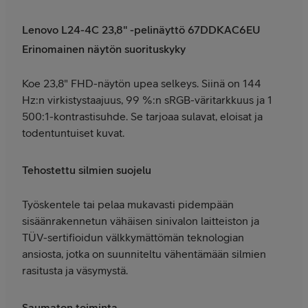
Lenovo L24-4C 23,8" -pelinäyttö 67DDKAC6EU
Erinomainen näytön suorituskyky
Koe 23,8" FHD-näytön upea selkeys. Siinä on 144
Hz:n virkistystaajuus, 99 %:n sRGB-väritarkkuus ja 1
500:1-kontrastisuhde. Se tarjoaa sulavat, eloisat ja
todentuntuiset kuvat.
Tehostettu silmien suojelu
Työskentele tai pelaa mukavasti pidempään
sisäänrakennetun vähäisen sinivalon laitteiston ja
TÜV-sertifioidun välkkymättömän teknologian
ansiosta, jotka on suunniteltu vähentämään silmien
rasitusta ja väsymystä.
Saumaton toiminta