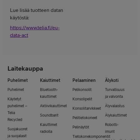
Lue lisää tuotteen datan
käytöstä:
https://www.telia.fi/eu-
data-act
Laitekauppa
Puhelimet
Kaiuttimet
Pelaaminen
Älykoti
Puhelimet
Bluetooth-
Pelikonsolit
Turvallisuus
kaiuttimet
ja valvonta
Käytetyt
Konsolipelit
puhelimet –
Aktiivikaiuttimet
Älyvalaistus
Konsolitarvikkeet
Telia
Soundbarit
Älykaiuttimet
Pelitietokoneet
Recycled
Kaiuttimet
Robotti-
Pelinäytöt
Suojakuoret
radiolla
imurit
ja suojalasit
Tietokonekomponentit