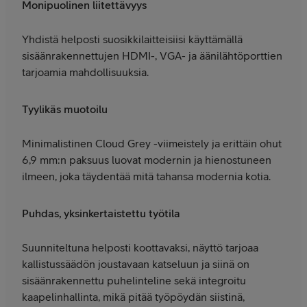
Monipuolinen liitettävyys
Yhdistä helposti suosikkilaitteisiisi käyttämällä
sisäänrakennettujen HDMI-, VGA- ja äänilähtöporttien
tarjoamia mahdollisuuksia.
Tyylikäs muotoilu
Minimalistinen Cloud Grey -viimeistely ja erittäin ohut
6,9 mm:n paksuus luovat modernin ja hienostuneen
ilmeen, joka täydentää mitä tahansa modernia kotia.
Puhdas, yksinkertaistettu työtila
Suunniteltuna helposti koottavaksi, näyttö tarjoaa
kallistussäädön joustavaan katseluun ja siinä on
sisäänrakennettu puhelinteline sekä integroitu
kaapelinhallinta, mikä pitää työpöydän siistinä,