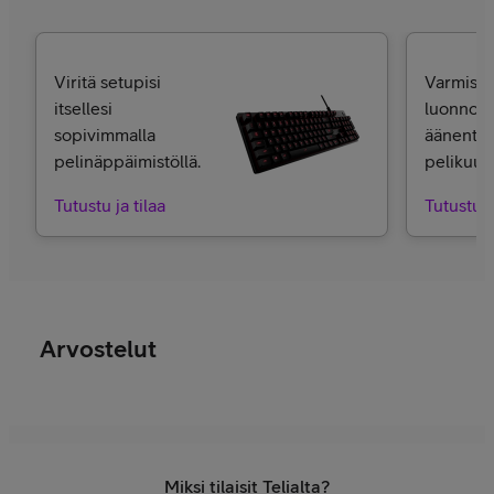
Viritä setupisi
Varmista 
itsellesi
luonnoll
sopivimmalla
äänentoi
pelinäppäimistöllä.
pelikuulo
Tutustu ja tilaa
Tutustu j
Arvostelut
Miksi tilaisit Telialta?