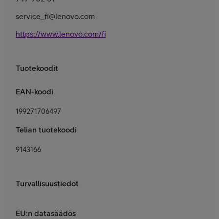
service_fi@lenovo.com
https://www.lenovo.com/fi/fi/services
Tuotekoodit
EAN-koodi
199271706497
Telian tuotekoodi
9143166
Turvallisuustiedot
EU:n datasäädös