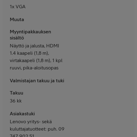
1x VGA
Muuta
Myyntipakkauksen
sisältö
Näyttö ja jalusta, HDMI
1.4 kaapeli (1,8 m),
virtakaapeli (1,8 m), 1 kpl
ruuvi, pika-aloitusopas
Valmistajan takuu ja tuki
Takuu
36 kk
Asiakastuki
Lenovo yritys- sekä
kuluttajatuotteet: puh. 09
747 902 51