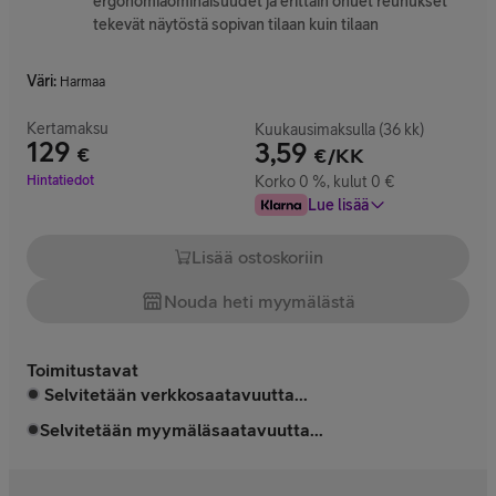
ergonomiaominaisuudet ja erittäin ohuet reunukset
tekevät näytöstä sopivan tilaan kuin tilaan
Väri
:
Harmaa
Kertamaksu
Kuukausimaksulla (36 kk)
129
3,59
€
€/KK
Hinta 129 €
Hintatiedot
Korko 0 %, kulut 0 €
Lue lisää
Lisää ostoskoriin
Nouda heti myymälästä
Toimitustavat
Selvitetään verkkosaatavuutta...
Selvitetään myymäläsaatavuutta...