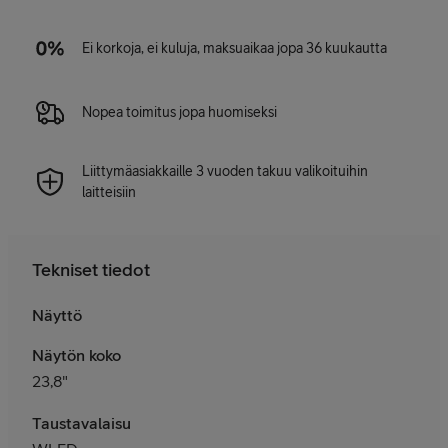
Ei korkoja, ei kuluja, maksuaikaa jopa 36 kuukautta
Nopea toimitus jopa huomiseksi
Liittymäasiakkaille 3 vuoden takuu valikoituihin
laitteisiin
Tekniset tiedot
Näyttö
Näytön koko
23,8"
Taustavalaisu