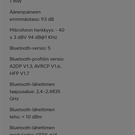
1 mW
Äänenpaineen
enimmäistaso: 93 dB
Mikrofonin herkkyys: - 40
± 3 dBV 94 dB@1 KHz
Bluetooth-versio: 5
Bluetooth-profiilin versio:
A2DP V1.3, AVRCP V1.6,
HFP V1.7
Bluetooth-lähettimen
taajuusalue: 2,4–2,4835
GHz
Bluetooth-lähettimen
teho: < 10 dBm
Bluetooth-lähettimen
modulaatio: GFSK, π/4