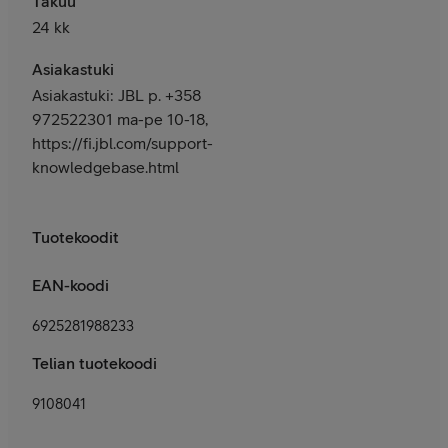
Takuu
24 kk
Asiakastuki
Asiakastuki: JBL p. +358
972522301 ma-pe 10-18,
https://fi.jbl.com/support-
knowledgebase.html
Tuotekoodit
EAN-koodi
6925281988233
Telian tuotekoodi
9108041