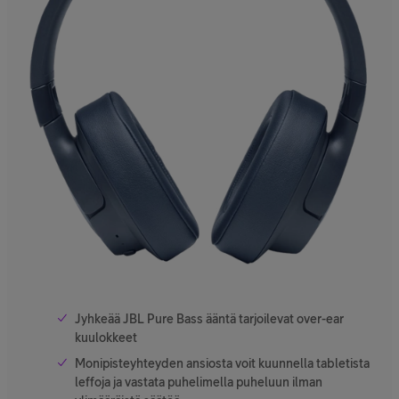
Jyhkeää JBL Pure Bass ääntä tarjoilevat over-ear
kuulokkeet
Monipisteyhteyden ansiosta voit kuunnella tabletista
leffoja ja vastata puhelimella puheluun ilman