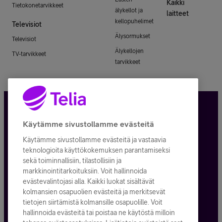
Kaikki
Tietokonetarvikkeet
älykellot ja
laitteet
kellopuhelimet
Televisiot
Älysormukset
Televisiot
Älykellojen
TV-tarvikkeet
tarvikkeet
Tietosuoja ja -turva
Käytämme sivustollamme evästeitä
Käytämme sivustollamme evästeitä ja vastaavia
Tilauksen peruuttaminen
teknologioita käyttökokemuksen parantamiseksi
sekä toiminnallisiin, tilastollisiin ja
Käyttöehdot
markkinointitarkoituksiin. Voit hallinnoida
evästevalintojasi alla. Kaikki luokat sisältävät
Evästeiden käyttö
kolmansien osapuolien evästeitä ja merkitsevät
tietojen siirtämistä kolmansille osapuolille. Voit
Toimitusehdot ja palvelukuvaukset
hallinnoida evästeitä tai poistaa ne käytöstä milloin