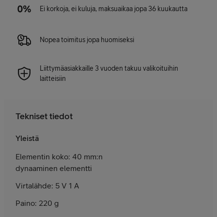
Ei korkoja, ei kuluja, maksuaikaa jopa 36 kuukautta
Nopea toimitus jopa huomiseksi
Liittymäasiakkaille 3 vuoden takuu valikoituihin
laitteisiin
Tekniset tiedot
Yleistä
Elementin koko: 40 mm:n
dynaaminen elementti
Virtalähde: 5 V 1 A
Paino: 220 g