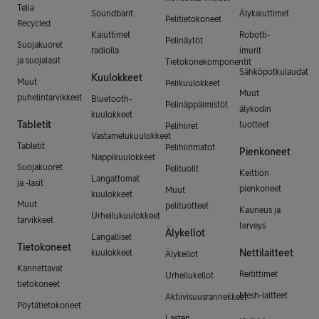
Telia
Soundbarit
Älykaiuttimet
Pelitietokoneet
Recycled
Kaiuttimet
Robotti-
Pelinäytöt
Suojakuoret
radiolla
imurit
ja suojalasit
Tietokonekomponentit
Sähköpotkulaudat
Kuulokkeet
Muut
Pelikuulokkeet
Muut
puhelintarvikkeet
Bluetooth-
Pelinäppäimistöt
älykodin
kuulokkeet
Tabletit
tuotteet
Pelihiiret
Vastamelukuulokkeet
Tabletit
Pelihiirimatot
Pienkoneet
Nappikuulokkeet
Suojakuoret
Pelituolit
Keittiön
Langattomat
ja -lasit
pienkoneet
Muut
kuulokkeet
Muut
pelituotteet
Kauneus ja
Urheilukuulokkeet
tarvikkeet
terveys
Älykellot
Langalliset
Tietokoneet
Nettilaitteet
kuulokkeet
Älykellot
Kannettavat
Reitittimet
Urheilukellot
tietokoneet
Mesh-laitteet
Aktiivisuusrannekkeet
Pöytätietokoneet
Lasten