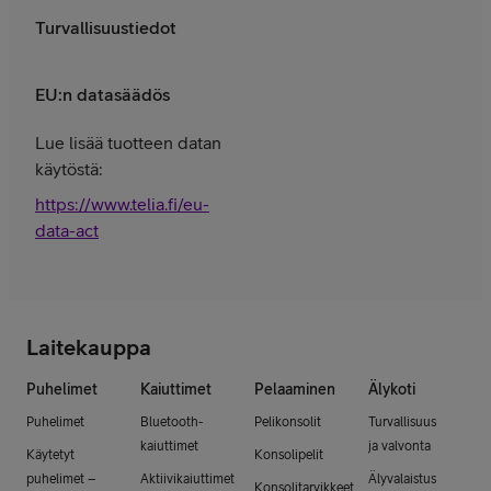
Turvallisuustiedot
EU:n datasäädös
Lue lisää tuotteen datan
käytöstä:
https://www.telia.fi/eu-
data-act
Laitekauppa
Puhelimet
Kaiuttimet
Pelaaminen
Älykoti
Puhelimet
Bluetooth-
Pelikonsolit
Turvallisuus
kaiuttimet
ja valvonta
Käytetyt
Konsolipelit
puhelimet –
Aktiivikaiuttimet
Älyvalaistus
Konsolitarvikkeet