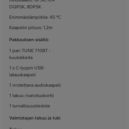
DQPSK, 8DPSK
Enimmäislämpötila: 45 °C
Kaapelin pituus: 1,2m
Pakkauksen sisältö
1 pari TUNE 710BT -
kuulokkeita
1 x C-tyypin USB-
latauskaapeli
1 irrotettava audiokaapeli
1 takuu-/varoituskortti
1 turvallisuustiedote
Valmistajan takuu ja tuki