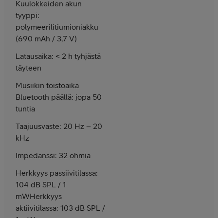
Kuulokkeiden akun
tyyppi:
polymeerilitiumioniakku
(690 mAh / 3,7 V)
Latausaika: < 2 h tyhjästä
täyteen
Musiikin toistoaika
Bluetooth päällä: jopa 50
tuntia
Taajuusvaste: 20 Hz – 20
kHz
Impedanssi: 32 ohmia
Herkkyys passiivitilassa:
104 dB SPL / 1
mWHerkkyys
aktiivitilassa: 103 dB SPL /