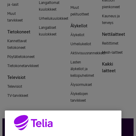
Keittiön
Langattomat
ja -lasit
pienkoneet
Muut
kuulokkeet
Muut
pelituotteet
Kauneus ja
Urheilukuulokkeet
tarvikkeet
terveys
Älykellot
Langalliset
Tietokoneet
Nettilaitteet
kuulokkeet
Älykellot
Kannettavat
Reitittimet
Urheilukellot
tietokoneet
Mesh-laitteet
Aktiivisuusrannekkeet
Pöytätietokoneet
Lasten
Kaikki
Tietokonetarvikkeet
älykellot ja
laitteet
kellopuhelimet
Televisiot
Älysormukset
Televisiot
Älykellojen
TV-tarvikkeet
tarvikkeet