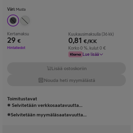
Väri
:
Musta
Kertamaksu
Kuukausimaksulla (36 kk)
29
0,81
€
€/KK
Hinta 29 €
Hintatiedot
Korko 0 %, kulut 0 €
Lue lisää
Lisää ostoskoriin
Nouda heti myymälästä
Toimitustavat
Selvitetään verkkosaatavuutta...
Selvitetään myymäläsaatavuutta...