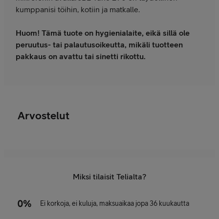
kumppanisi töihin, kotiin ja matkalle.
Huom! Tämä tuote on hygienialaite, eikä sillä ole
peruutus- tai palautusoikeutta, mikäli tuotteen
pakkaus on avattu tai sinetti rikottu.
Arvostelut
Miksi tilaisit Telialta?
Ei korkoja, ei kuluja, maksuaikaa jopa 36 kuukautta