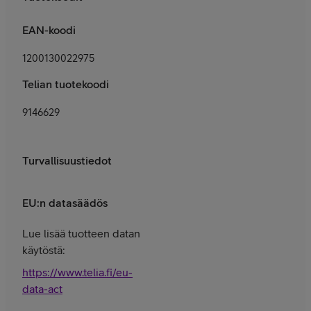
EAN-koodi
1200130022975
Telian tuotekoodi
9146629
Turvallisuustiedot
EU:n datasäädös
Lue lisää tuotteen datan
käytöstä:
https://www.telia.fi/eu-
data-act