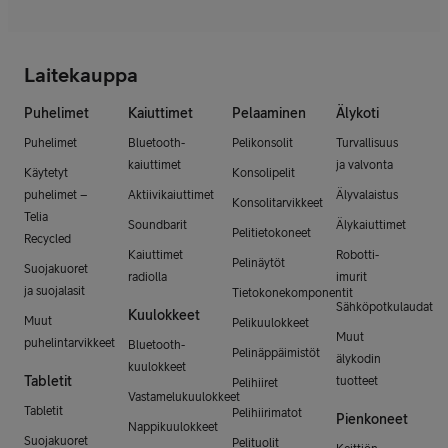
Laitekauppa
Puhelimet
Kaiuttimet
Pelaaminen
Älykoti
Puhelimet
Bluetooth-
Pelikonsolit
Turvallisuus
kaiuttimet
ja valvonta
Käytetyt
Konsolipelit
puhelimet –
Aktiivikaiuttimet
Älyvalaistus
Konsolitarvikkeet
Telia
Soundbarit
Älykaiuttimet
Pelitietokoneet
Recycled
Kaiuttimet
Robotti-
Pelinäytöt
Suojakuoret
radiolla
imurit
ja suojalasit
Tietokonekomponentit
Sähköpotkulaudat
Kuulokkeet
Muut
Pelikuulokkeet
Muut
puhelintarvikkeet
Bluetooth-
Pelinäppäimistöt
älykodin
kuulokkeet
Tabletit
tuotteet
Pelihiiret
Vastamelukuulokkeet
Tabletit
Pelihiirimatot
Pienkoneet
Nappikuulokkeet
Suojakuoret
Pelituolit