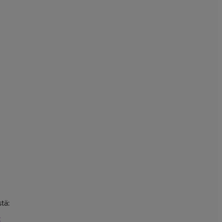
tä:
t