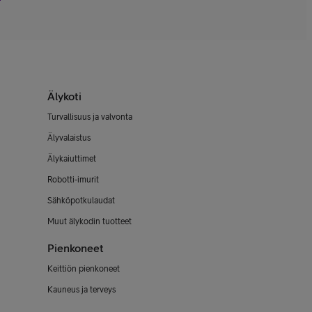
Älykoti
Turvallisuus ja valvonta
Älyvalaistus
Älykaiuttimet
Robotti-imurit
Sähköpotkulaudat
Muut älykodin tuotteet
Pienkoneet
Keittiön pienkoneet
Kauneus ja terveys