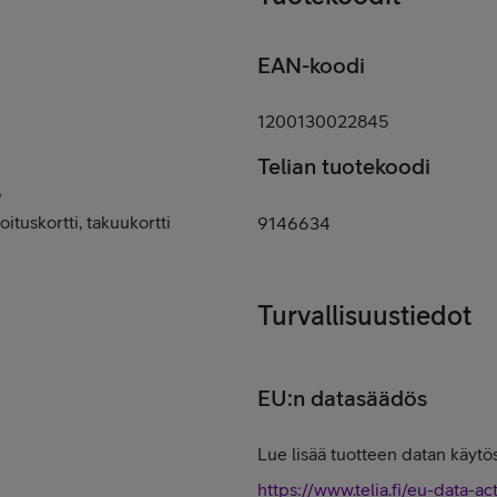
EAN-koodi
1200130022845
Telian tuotekoodi
ö
ituskortti, takuukortti
9146634
Turvallisuustiedot
EU:n datasäädös
Lue lisää tuotteen datan käytös
https://www.telia.fi/eu-data-ac