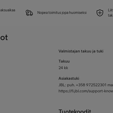
 maksuaikaa
Lii
Nopea toimitus jopa huomiseksi
tak
dot
Valmistajan takuu ja tuki
Takuu
24 kk
Asiakastuki
JBL: puh. +358 972522301 ma-
https://fi.jbl.com/support-kn
Tuotekoodit