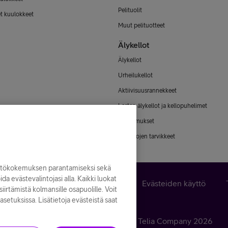
Pelituolit
et kuulokkeet
Muut pelituotteet
Älykellot
Älykellot
Urheilukellot
Aktiivisuusrannekkeet
Lasten älykellot ja kellopuhelimet
Älysormukset
Älykellojen tarvikkeet
yttökokemuksen parantamiseksi sekä
noida evästevalintojasi alla. Kaikki luokat
n peruuttaminen
Käyttöehdot
Evästeiden käyttö
iirtämistä kolmansille osapuolille. Voit
asetuksissa. Lisätietoja evästeistä saat
Kaikki hinnat ALV
25,5
%
© Telia Company
2026