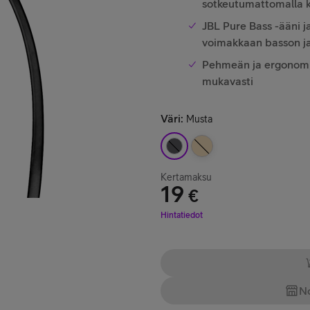
sotkeutumattomalla k
JBL Pure Bass -ääni j
voimakkaan basson j
Pehmeän ja ergonomis
mukavasti
Väri
:
Musta
Kertamaksu
19
€
Hinta 19 €
Hintatiedot
No