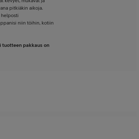
t kevyet, mukavat ja
a pitkiäkin aikoja.
 helposti
anisi niin töihin, kotiin
li tuotteen pakkaus on