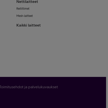
Nettilaitteet
Reitittimet
Mesh-laitteet
Kaikki laitteet
Toimitusehdot ja palvelukuvaukset