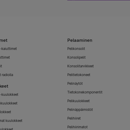
imet
Pelaaminen
-kaiuttimet
Pelikonsolit
uttimet
Konsolipelit
it
Konsolitarvikkeet
 radiolla
Pelitietokoneet
Pelinäytöt
keet
Tietokonekomponentit
-kuulokkeet
Pelikuulokkeet
ukuulokkeet
Pelinäppäimistöt
lokkeet
Pelihiiret
mat kuulokkeet
Pelihiirimatot
ulokkeet