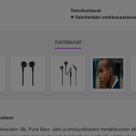
Toimitustavat
Selvitetään verkkosaatavuu
TUOTEKUVAT
okkeet
keiden JBL Pure Bass -ääni ja ensiluokkaisen metallikuoren all