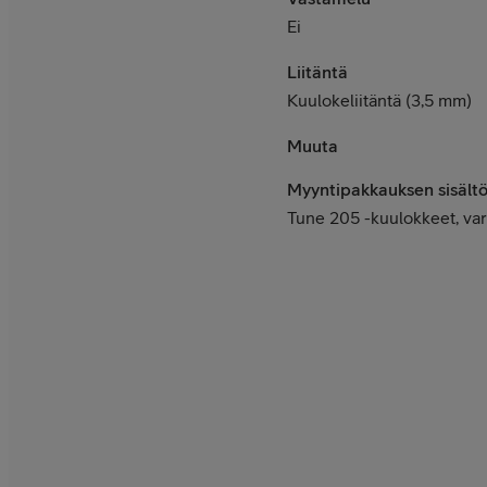
Ei
Liitäntä
Kuulokeliitäntä (3,5 mm)
Muuta
Myyntipakkauksen sisält
Tune 205 -kuulokkeet, varo