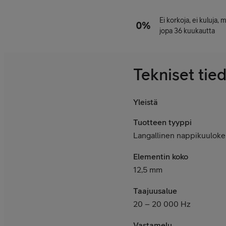
Ei korkoja, ei kuluja,
jopa 36 kuukautta
Tekniset tie
Yleistä
Tuotteen tyyppi
Langallinen nappikuuloke
Elementin koko
12,5
mm
Taajuusalue
20 – 20 000 Hz
Vastamelu