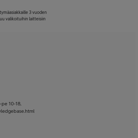
ttymäasiakkaille 3 vuoden
uu valikoituihin laitteisiin
pe 10-18,
owledgebase.html