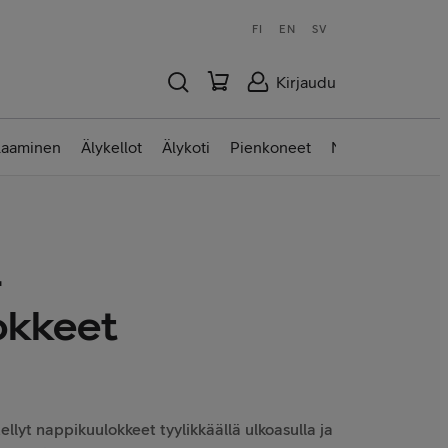
FI
EN
SV
Kirjaudu
laaminen
Älykellot
Älykoti
Pienkoneet
Nettilaitteet
-
okkeet
llyt nappikuulokkeet tyylikkäällä ulkoasulla ja