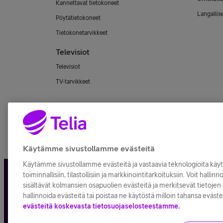
Kannettavat tietokoneet
Langallis
Pöytätietokoneet
Tietokonetarvikkeet
Televisiot
Televisiot
TV-tarvikkeet
Käytämme sivustollamme evästeitä
Käytämme sivustollamme evästeitä ja vastaavia teknologioita kä
toiminnallisiin, tilastollisiin ja markkinointitarkoituksiin. Voit hallin
Tietosuoja ja -turva
Tilaukse
sisältävät kolmansien osapuolien evästeitä ja merkitsevät tietojen s
hallinnoida evästeitä tai poistaa ne käytöstä milloin tahansa eväste
evästeitä koskevasta tietosuojaselosteestamme.