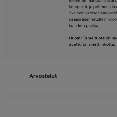
elementit mahdollistavat 
kompaktit, ja pehmeän ja
Yksipainikkeisen kaukosäät
sisäänrakennetulla mikrofo
kuin tien päälle.
Huom! Tämä tuote on hygie
avattu tai sinetti rikottu.
Arvostelut