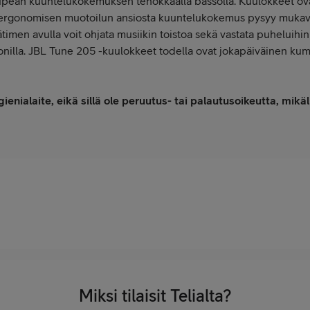
upean kuuntelukokemuksen tehokkaalla bassolla. Kuulokkeet ova
 ergonomisen muotoilun ansiosta kuuntelukokemus pysyy mukavan
imen avulla voit ohjata musiikin toistoa sekä vastata puheluihin
nilla. JBL Tune 205 -kuulokkeet todella ovat jokapäiväinen kumpp
nialaite, eikä sillä ole peruutus- tai palautusoikeutta, mikä
Miksi tilaisit Telialta?