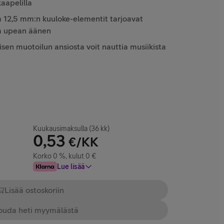
aapelilla
a 12,5 mm:n kuuloke-elementit tarjoavat
a upean äänen
en muotoilun ansiosta voit nauttia musiikista
Kuukausimaksulla (36 kk)
0,53
€/KK
Korko 0 %, kulut 0 €
Lue lisää
Lisää ostoskoriin
uda heti myymälästä