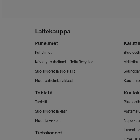
Laitekauppa
Puhelimet
Kaiutt
Puhelimet
Bluetooth
Käytetyt puhelimet – Telia Recycled
Aktiivikai
Suojakuoret ja suojalasit
Soundbar
Muut puhelintarvikkeet
Kaiuttimet
Tabletit
Kuulok
Tabletit
Bluetooth
Suojakuoret ja -lasit
Vastamel
Muut tarvikkeet
Nappikuu
Langatto
Tietokoneet
Urheiluku