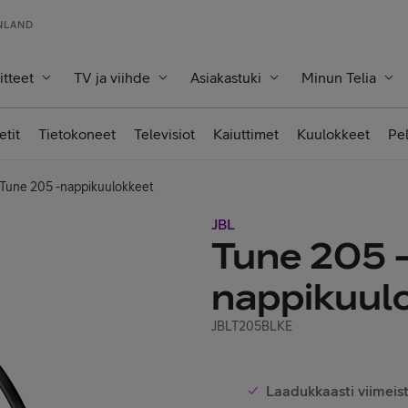
INLAND
itteet
TV ja viihde
Asiakastuki
Minun Telia
etit
Tietokoneet
Televisiot
Kaiuttimet
Kuulokkeet
Pe
 Tune 205 -nappikuulokkeet
JBL
Tune 205 
nappikuul
JBLT205BLKE
Laadukkaasti viimeiste