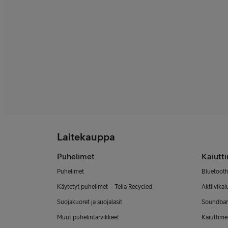
Laitekauppa
Puhelimet
Kaiutt
Puhelimet
Bluetooth
Käytetyt puhelimet – Telia Recycled
Aktiivikai
Suojakuoret ja suojalasit
Soundbar
Muut puhelintarvikkeet
Kaiuttimet