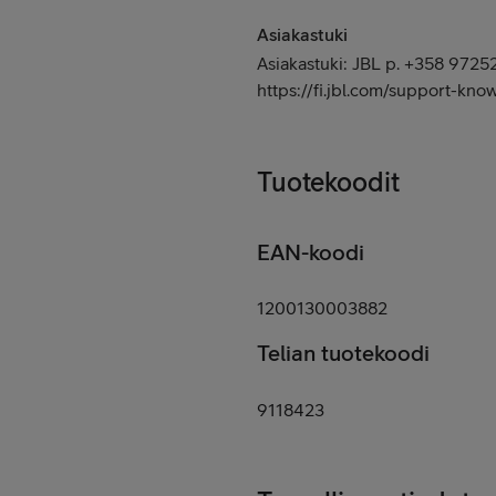
Asiakastuki
Asiakastuki: JBL p. +358 9725
https://fi.jbl.com/support-kn
Tuotekoodit
EAN-koodi
1200130003882
Telian tuotekoodi
9118423