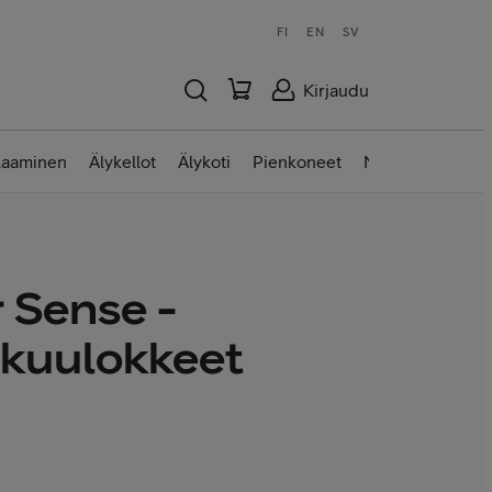
FI
EN
SV
Kirjaudu
laaminen
Älykellot
Älykoti
Pienkoneet
Nettilaitteet
 Sense -
-kuulokkeet