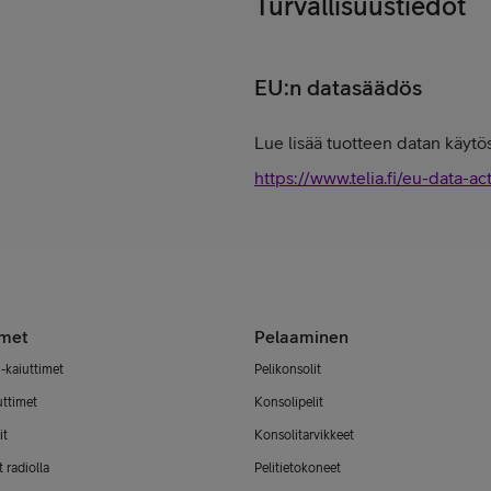
Turvallisuustiedot
EU:n datasäädös
Lue lisää tuotteen datan käytös
https://www.telia.fi/eu-data-ac
imet
Pelaaminen
-kaiuttimet
Pelikonsolit
uttimet
Konsolipelit
it
Konsolitarvikkeet
 radiolla
Pelitietokoneet