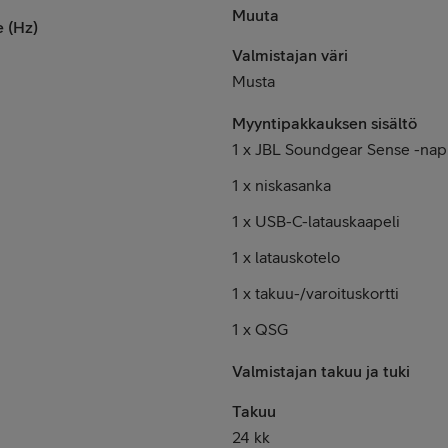
Muuta
 (Hz)
Valmistajan väri
Musta
Myyntipakkauksen sisältö
1 x JBL Soundgear Sense -nap
1 x niskasanka
1 x USB-C-latauskaapeli
1 x latauskotelo
1 x takuu-/varoituskortti
1 x QSG
Valmistajan takuu ja tuki
Takuu
24 kk