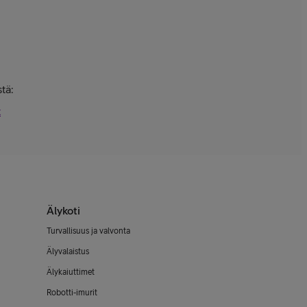
tä:
t
Älykoti
Turvallisuus ja valvonta
Älyvalaistus
Älykaiuttimet
Robotti-imurit