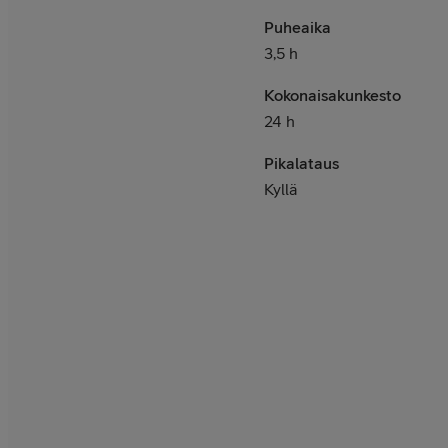
Puheaika
3,5 h
Kokonaisakunkesto
24 h
Pikalataus
Kyllä