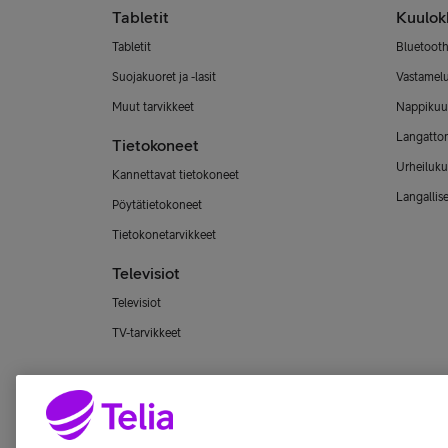
Tabletit
Kuulok
Tabletit
Bluetooth
Suojakuoret ja -lasit
Vastamel
Muut tarvikkeet
Nappikuu
Langatto
Tietokoneet
Urheiluku
Kannettavat tietokoneet
Langallis
Pöytätietokoneet
Tietokonetarvikkeet
Televisiot
Televisiot
TV-tarvikkeet