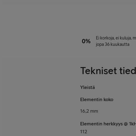
Ei korkoja, ei kuluja,
jopa 36 kuukautta
Tekniset tie
Yleistä
Elementin koko
16,2 mm
Elementin herkkyys @ 1
112