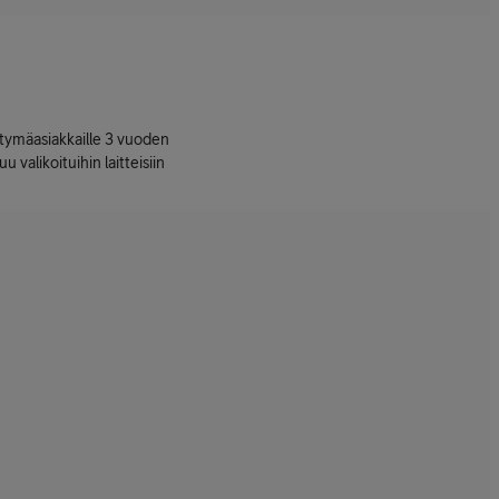
ttymäasiakkaille 3 vuoden
uu valikoituihin laitteisiin