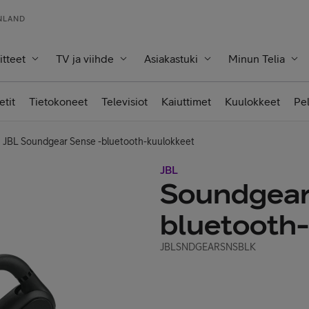
INLAND
itteet
TV ja viihde
Asiakastuki
Minun Telia
etit
Tietokoneet
Televisiot
Kaiuttimet
Kuulokkeet
Pe
JBL Soundgear Sense -bluetooth-kuulokkeet
JBL
Soundgear
bluetooth
JBLSNDGEARSNSBLK