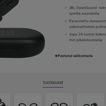
JBL OpenSound -tekno
upeilla soundeilla
Parannettu dynaamin
uskomattoman puhtaal
Jopa 24 tunnin kokona
min pikalatauksella
Poistunut valikoimasta
TUOTEKUVAT