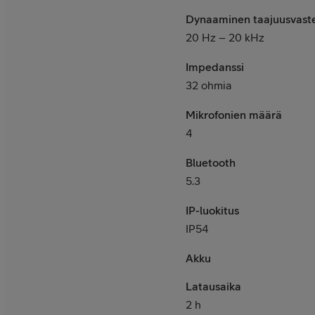
Dynaaminen taajuusvaste
20 Hz – 20 kHz
Impedanssi
32 ohmia
Mikrofonien määrä
4
Bluetooth
5.3
IP-luokitus
IP54
Akku
Latausaika
2 h