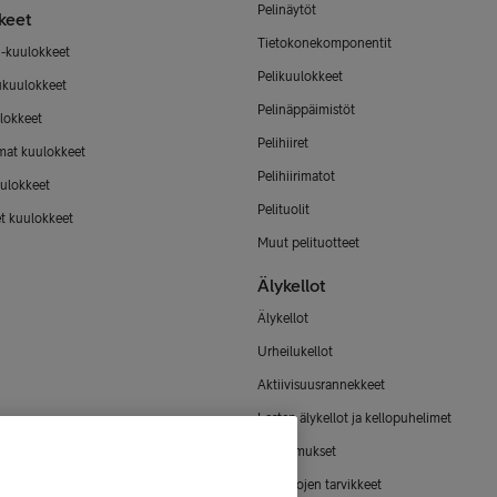
Pelinäytöt
keet
Tietokonekomponentit
-kuulokkeet
Pelikuulokkeet
ukuulokkeet
Pelinäppäimistöt
lokkeet
Pelihiiret
mat kuulokkeet
Pelihiirimatot
ulokkeet
Pelituolit
et kuulokkeet
Muut pelituotteet
Älykellot
Älykellot
Urheilukellot
Aktiivisuusrannekkeet
Lasten älykellot ja kellopuhelimet
Älysormukset
Älykellojen tarvikkeet