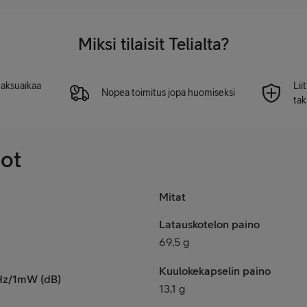
Miksi tilaisit Telialta?
 maksuaikaa
Lii
Nopea toimitus jopa huomiseksi
tak
dot
Mitat
Latauskotelon paino
69,5 g
Kuulokekapselin paino
kHz/1mW (dB)
13,1 g