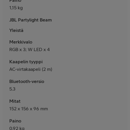
1,15 kg
JBL Partylight Beam
Yleistä
Merkkivalo
RGB x 3; W LED x 4
Kaapelin tyyppi
AC-virtakaapeli (2 m)
Bluetooth-versio
5.3
Mitat
152 x 156 x 96 mm
Paino
0,92 kg