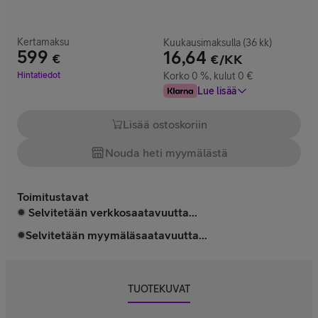
Kertamaksu
Kuukausimaksulla (36 kk)
599
16,64
€
€/KK
Hinta 599 €
Hintatiedot
Korko 0 %, kulut 0 €
Lue lisää
Lisää ostoskoriin
Nouda heti myymälästä
Toimitustavat
Selvitetään verkkosaatavuutta...
Selvitetään myymäläsaatavuutta...
TUOTEKUVAT