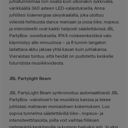
juhlatunnelmaa niin sisällä kuin ulkonakin sykkivällä,
värikkäällä 360 asteen LED-valaistuksella. Anna
juhlillesi lisäenergiaa sävyskaalalla, joka ulottuu
viileistä hehkuista dance maniaan ja jossa liike, nopeus
ja intensiteetti ovat kaikki helposti säädettävissä JBL
PartyBox -sovelluksella. IPX4-roiskeenkestävä valo
käynnistyy alle minuutissa – ja 8 tunnin langaton
ladattava akku jaksaa yhtä kauan kuin juhlakansa.
Vieraistasi tuntuu, että heidät on pudotettu keskelle
futuristista musiikkivideota.
JBL Partylight Beam
JBL PartyLight Beam synkronoituu automaattisesti JBL
PartyBox -valoshow'n tai musiikkisi kanssa ja tekee
juhlistasi mahtavan moniaistisen kokemuksen. Luo
sopiva tunnelma säädettävillä liike-, nopeus- ja
intensiteettitasoilla, joilla voit vaihtaa fiiliksen
pehmeästä keskitasolle ja kunnon bailuiksi asti. Jo yksi