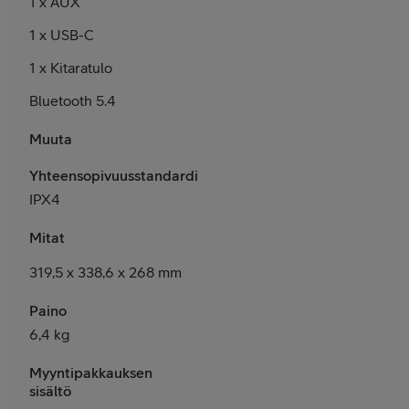
1 x AUX
1 x USB-C
1 x Kitaratulo
Bluetooth 5.4
Muuta
Yhteensopivuusstandardit
IPX4
Mitat
319,5 x 338,6 x 268 mm
Paino
6,4 kg
Myyntipakkauksen
sisältö