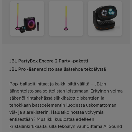
JBL PartyBox Encore 2 Party -paketti
JBL Pro -äänentoisto saa lisätehoa tekoälystä
Pop-balladit, hitaat ja kaikki siltä väliltä – JBL:n
äänentoisto saa soittolistan loistamaan. Erityinen voima
säkenöi rintakehässä silkkikalottidiskanttien ja
tehokkaan bassoelementin luodessa uskomattoman
ylä- ja alarekisterin. Haluatko nostaa volyymia
entisestään? Musiikki kuulostaa edelleen
kristallinkirkkaalta, sillä tekoälyn vauhdittama AI Sound