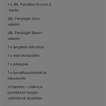
1 x JBL PartyBox Encore 2
-kautin
JBL Partylight Stick -
valaisin
JBL Partylight Beam -
valaisin
1 x langaton mikrofoni
1 x mikrofonipidike
1 x pikaopas
1 x turvallisuusohjeet ja
takuukortti
Virtajohto – määrä ja
pistokkeen tyyppi
vaihtelevat alueittain