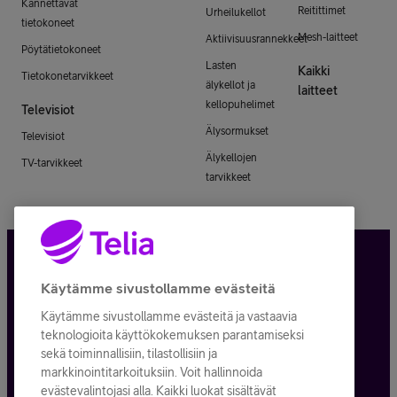
Kannettavat
Reitittimet
Urheilukellot
tietokoneet
Mesh-laitteet
Aktiivisuusrannekkeet
Pöytätietokoneet
Lasten
Kaikki
Tietokonetarvikkeet
älykellot ja
laitteet
kellopuhelimet
Televisiot
Älysormukset
Televisiot
Älykellojen
TV-tarvikkeet
tarvikkeet
Tietosuoja ja -turva
Käytämme sivustollamme evästeitä
Käytämme sivustollamme evästeitä ja vastaavia
Tilauksen peruuttaminen
teknologioita käyttökokemuksen parantamiseksi
sekä toiminnallisiin, tilastollisiin ja
Käyttöehdot
markkinointitarkoituksiin. Voit hallinnoida
evästevalintojasi alla. Kaikki luokat sisältävät