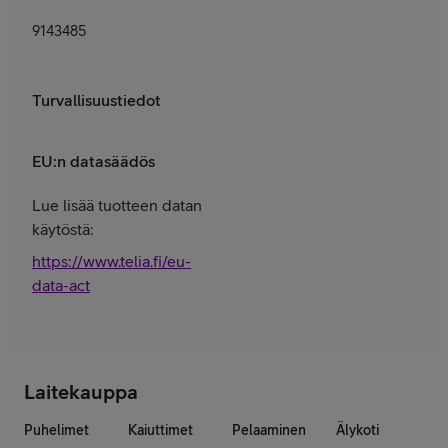
9143485
Turvallisuustiedot
EU:n datasäädös
Lue lisää tuotteen datan
käytöstä:
https://www.telia.fi/eu-
data-act
Laitekauppa
Puhelimet
Kaiuttimet
Pelaaminen
Älykoti