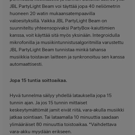
JBL PartyLight Beam voi täyttää jopa 40 neliömetrin
huoneen 20 watin mukaansatempaavilla
valoesityksillä. Vaikka JBL PartyLight Beam on
suunniteltu yhteensopivaksi PartyBox-kaiuttimien
kanssa, voit käyttää sitä myös yksinään. Integroidulla
mikrofonilla ja musiikintunnistusalgoritmilla varustettu
JBL PartyLight Beam tunnistaa minkä tahansa
musiikkia toistavan laitteen ja synkronoituu sen kanssa
automaattisesti.
Jopa 15 tuntia soittoaikaa.
Hyvä tunnelma säilyy yhdellä latauksella jopa 15
tunnin ajan. Ja jos 15 tunnin mittaiset
keskeytymättömät jamit eivät riitä, vara-akulla musiikki
jatkaa sointiaan. Tai lataamalla 10 minuuttia saadaan
ylimääräiset 80 minuuttia toistoaikaa. *Vaihdettava
vara-akku myydään erikseen.