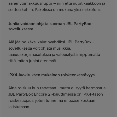
äänenvoimakkuusnuppi – niin että nupit kaakkoon ja
soittoa kehiin. Paketissa on mukana yksi mikrofoni.
Juhlia voidaan ohjata suoraan JBL PartyBox -
sovelluksesta
Älä jää pelkäksi kaiutinvahdiksi. JBL PartyBox -
sovelluksella voit ohjata musiikkia,
taajuuskorjainasetuksia ja valoesitystä riippumatta
siitä, miten juhlat etenevät.
IPX4-luokituksen mukainen roiskeenkestävyys
Aina roiskuu kun rapataan... mutta ei syytä hermostua.
JBL PartyBox Encore 2 -kaiuttimessa on IPX4-tason
roiskesuojaus, joten tunnelma ei pääse koskaan
latistumaan.