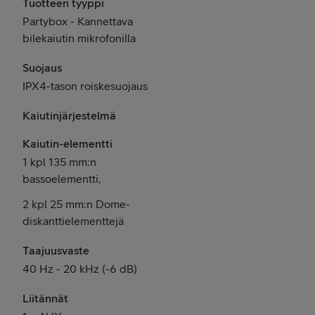
Tuotteen tyyppi
Partybox - Kannettava
bilekaiutin mikrofonilla
Suojaus
IPX4-tason roiskesuojaus
Kaiutinjärjestelmä
Kaiutin-elementti
1 kpl 135 mm:n
bassoelementti,
2 kpl 25 mm:n Dome-
diskanttielementtejä
Taajuusvaste
40 Hz - 20 kHz (-6 dB)
Liitännät