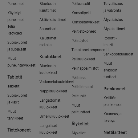
Puhelimet
Bluetooth-
Pelikonsolit
Turvallisuus
kaiuttimet
ja valvonta
Käytetyt
Konsolipelit
puhelimet –
Aktiivikaiuttimet
Älyvalaistus
Konsolitarvikkeet
Telia
Soundbarit
Älykaiuttimet
Pelitietokoneet
Recycled
Kaiuttimet
Robotti-
Pelinäytöt
Suojakuoret
radiolla
imurit
ja suojalasit
Tietokonekomponentit
Sähköpotkulaudat
Kuulokkeet
Muut
Pelikuulokkeet
Muut
puhelintarvikkeet
Bluetooth-
Pelinäppäimistöt
älykodin
kuulokkeet
Tabletit
tuotteet
Pelihiiret
Vastamelukuulokkeet
Tabletit
Pelihiirimatot
Pienkoneet
Nappikuulokkeet
Suojakuoret
Pelituolit
Keittiön
Langattomat
ja -lasit
pienkoneet
Muut
kuulokkeet
Muut
pelituotteet
Kauneus ja
Urheilukuulokkeet
tarvikkeet
terveys
Älykellot
Langalliset
Tietokoneet
Nettilaitteet
kuulokkeet
Älykellot