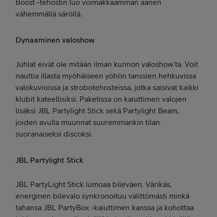
Boost -tehostin luo voimakkaamman äänen
vähemmällä säröllä.
Dynaaminen valoshow
Juhlat eivät ole mitään ilman kunnon valoshow’ta. Voit
nauttia illasta myöhäiseen yöhön tanssien hehkuvissa
valokuvioissa ja strobotehosteissa, jotka saisivat kaikki
klubit kateellisiksi. Paketissa on kaiuttimen valojen
lisäksi JBL Partylight Stick sekä Partylight Beam,
joiden avulla muunnat suuremmankin tilan
suoranaiseksi discoksi.
JBL Partylight Stick
JBL PartyLight Stick lumoaa bileväen. Värikäs,
energinen bilevalo synkronoituu välittömästi minkä
tahansa JBL PartyBox -kaiuttimen kanssa ja kohottaa