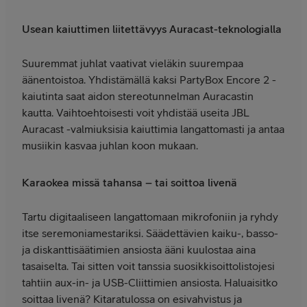
Usean kaiuttimen liitettävyys Auracast-teknologialla
Suuremmat juhlat vaativat vieläkin suurempaa
äänentoistoa. Yhdistämällä kaksi PartyBox Encore 2 -
kaiutinta saat aidon stereotunnelman Auracastin
kautta. Vaihtoehtoisesti voit yhdistää useita JBL
Auracast -valmiuksisia kaiuttimia langattomasti ja antaa
musiikin kasvaa juhlan koon mukaan.
Karaokea missä tahansa – tai soittoa livenä
Tartu digitaaliseen langattomaan mikrofoniin ja ryhdy
itse seremoniamestariksi. Säädettävien kaiku-, basso-
ja diskanttisäätimien ansiosta ääni kuulostaa aina
tasaiselta. Tai sitten voit tanssia suosikkisoittolistojesi
tahtiin aux-in- ja USB-Cliittimien ansiosta. Haluaisitko
soittaa livenä? Kitaratulossa on esivahvistus ja